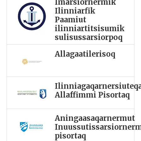
Imarsiornermik
Ilinniarfik
Paamiut
ilinniartitsisumik
sulisussarsiorpoq
Allagaatilerisoq
Ilinniagaqarnersiuteq
Allaffimmi Pisortaq
Aningaasaqarnermut
Inuussutissarsiorner
pisortaq