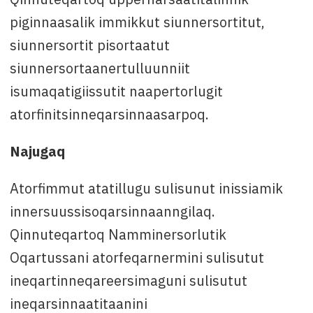
piginnaasalik immikkut siunnersortitut,
siunnersortit pisortaatut
siunnersortaanertulluunniit
isumaqatigiissutit naapertorlugit
atorfinitsinneqarsinnaasarpoq.
Najugaq
Atorfimmut atatillugu sulisunut inissiamik
innersuussisoqarsinnaanngilaq.
Qinnuteqartoq Namminersorlutik
Oqartussani atorfeqarnermini sulisutut
ineqartinneqareersimaguni sulisutut
ineqarsinnaatitaanini