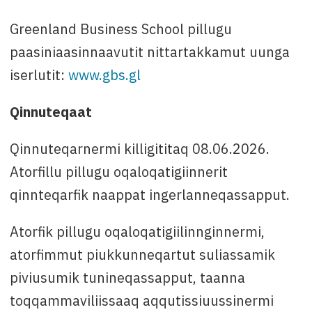
Greenland Business School pillugu
paasiniaasinnaavutit nittartakkamut uunga
iserlutit:
www.gbs.gl
Qinnuteqaat
Qinnuteqarnermi killigititaq 08.06.2026.
Atorfillu pillugu oqaloqatigiinnerit
qinnteqarfik naappat ingerlanneqassapput.
Atorfik pillugu oqaloqatigiilinnginnermi,
atorfimmut piukkunneqartut suliassamik
piviusumik tunineqassapput, taanna
toqqammaviliissaaq aqqutissiuussinermi