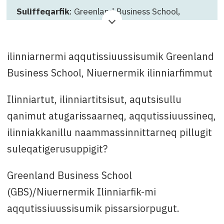
Suliffeqarfik
: Greenland Business School,
Qinnuteqarnissamut killigititaq
: 08. juuni 2026
Attavissaq
: Annasofie Wædeled-Møller uunga
ilinniarnermi aqqutissiuussisumik Greenland
+299 342454 imaluunniit anwm@gbs.gl
Business School, Niuernermik ilinniarfimmut
Ilinniartut, ilinniartitsisut, aqutsisullu
qanimut atugarissaarneq, aqqutissiuussineq,
ilinniakkanillu naammassinnittarneq pillugit
suleqatigerusuppigit?
Greenland Business School
(GBS)/Niuernermik Ilinniarfik-mi
aqqutissiuussisumik pissarsiorpugut.