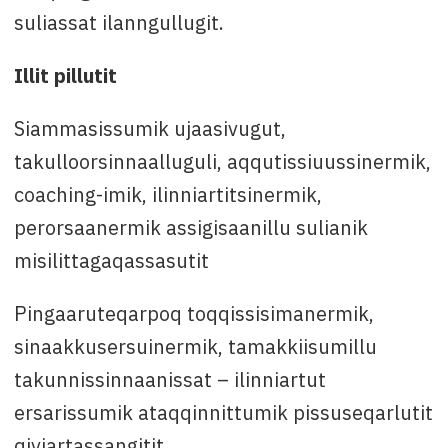
suliassat ilanngullugit.
Illit pillutit
Siammasissumik ujaasivugut,
takulloorsinnaalluguli, aqqutissiuussinermik,
coaching-imik, ilinniartitsinermik,
perorsaanermik assigisaanillu sulianik
misilittagaqassasutit
Pingaaruteqarpoq toqqissisimanermik,
sinaakkusersuinermik, tamakkiisumillu
takunnissinnaanissat – ilinniartut
ersarissumik ataqqinnittumik pissuseqarlutit
qiviartassangitit.