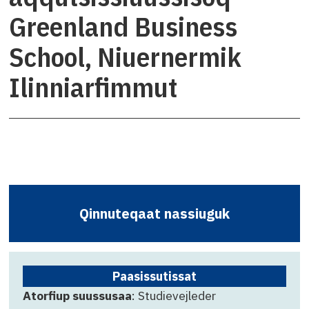
Greenland Business
School, Niuernermik
Ilinniarfimmut
Qinnuteqaat nassiuguk
Paasissutissat
Atorfiup suussusaa
: Studievejleder