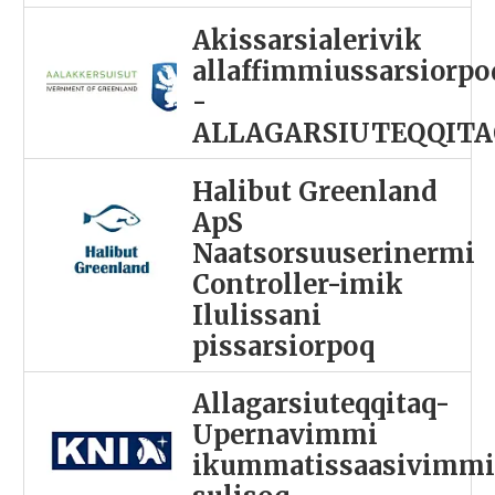
Akissarsialerivik
allaffimmiussarsiorpo
-
ALLAGARSIUTEQQITA
Halibut Greenland
ApS
Naatsorsuuserinermi
Controller-imik
Ilulissani
pissarsiorpoq
Allagarsiuteqqitaq-
Upernavimmi
ikummatissaasivimm