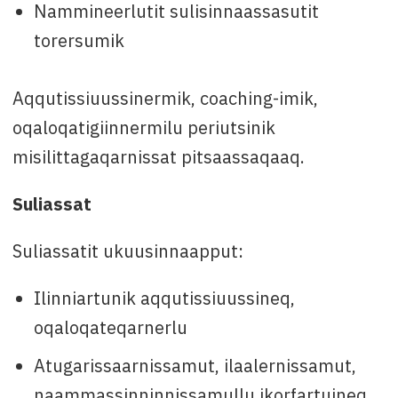
Nammineerlutit sulisinnaassasutit
torersumik
Aqqutissiuussinermik, coaching-imik,
oqaloqatigiinnermilu periutsinik
misilittagaqarnissat pitsaassaqaaq.
Suliassat
Suliassatit ukuusinnaapput:
Ilinniartunik aqqutissiuussineq,
oqaloqateqarnerlu
Atugarissaarnissamut, ilaalernissamut,
naammassinninnissamullu ikorfartuineq