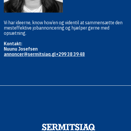
Vi har ideerne, know how’en og viden
til at sammensætte den
mest
effektive jobannoncering og hjælper
gerne med
opsætning.
Kontakt:
Nuunu Josefsen
annoncer@sermitsiaq.gl
+299 38 39 48