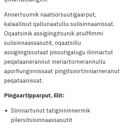
Annertuumik naatsorsuutigaarput,
kalaallisut qallunaatullu sulisinnaanissat.
Oqaatsinik assigiingitsunik atuiffimmi
sulisinnaassasutit, oqaatsillu
assigiingissutaat pissutigalugu ilinniartut
peqataanerannut ineriartornerannullu
aporfiunginnissaat pingitsoortinniarneranut
peqataanissat.
Pingaartipparput, illit:
Ilinniartunut tatiginninnermik
pilersitsisinnaassasutit