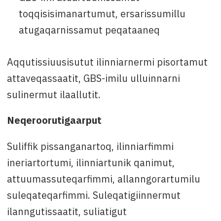
toqqisisimanartumut, ersarissumillu
atugaqarnissamut peqataaneq
Aqqutissiuusisutut ilinniarnermi pisortamut
attaveqassaatit, GBS-imilu ulluinnarni
sulinermut ilaallutit.
Neqeroorutigaarput
Suliffik pissanganartoq, ilinniarfimmi
ineriartortumi, ilinniartunik qanimut,
attuumassuteqarfimmi, allanngorartumilu
suleqateqarfimmi. Suleqatigiinnermut
ilanngutissaatit, suliatigut