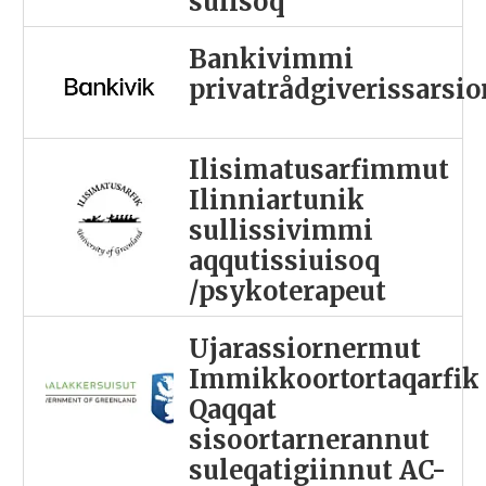
sulisoq
Bankivimmi
privatrådgiverissarsi
Ilisimatusarfimmut
Ilinniartunik
sullissivimmi
aqqutissiuisoq
/psykoterapeut
Ujarassiornermut
Immikkoortortaqarfik
Qaqqat
sisoortarnerannut
suleqatigiinnut AC-