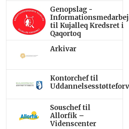
Genopslag -
Informationsmedarbej
til Kujalleq Kredsret i
Qaqortoq
Arkivar
Kontorchef til
Uddannelsesstøttefor
Souschef til
Allorfik –
Videnscenter