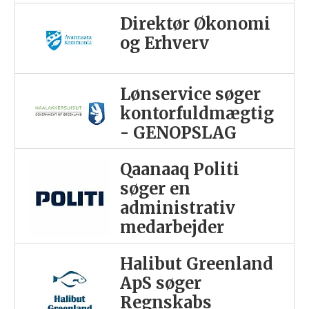
Direktør Økonomi
og Erhverv
Lønservice søger
kontorfuldmægtig
- GENOPSLAG
Qaanaaq Politi
søger en
administrativ
medarbejder
Halibut Greenland
ApS søger
Regnskabs