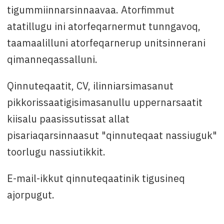
tigummiinnarsinnaavaa. Atorfimmut
atatillugu ini atorfeqarnermut tunngavoq,
taamaalilluni atorfeqarnerup unitsinnerani
qimanneqassalluni.
Qinnuteqaatit, CV, ilinniarsimasanut
pikkorissaatigisimasanullu uppernarsaatit
kiisalu paasissutissat allat
pisariaqarsinnaasut "qinnuteqaat nassiuguk"
toorlugu nassiutikkit.
E-mail-ikkut qinnuteqaatinik tigusineq
ajorpugut.