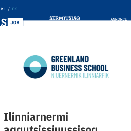
KL
DK
ANNONCE
Ilinniarnermi
aqqutsissiuussisoq