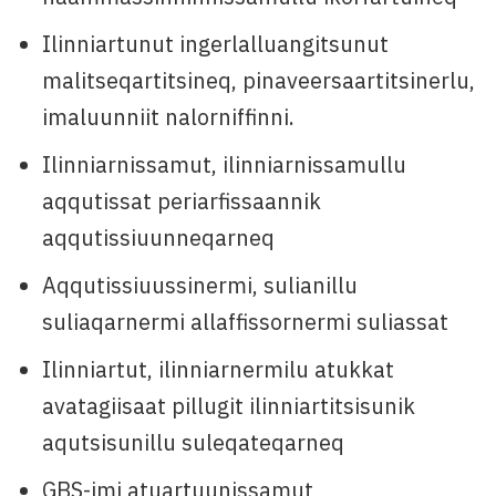
Ilinniartunut ingerlalluangitsunut
malitseqartitsineq, pinaveersaartitsinerlu,
imaluunniit nalorniffinni.
Ilinniarnissamut, ilinniarnissamullu
aqqutissat periarfissaannik
aqqutissiuunneqarneq
Aqqutissiuussinermi, sulianillu
suliaqarnermi allaffissornermi suliassat
Ilinniartut, ilinniarnermilu atukkat
avatagiisaat pillugit ilinniartitsisunik
aqutsisunillu suleqateqarneq
GBS-imi atuartuunissamut