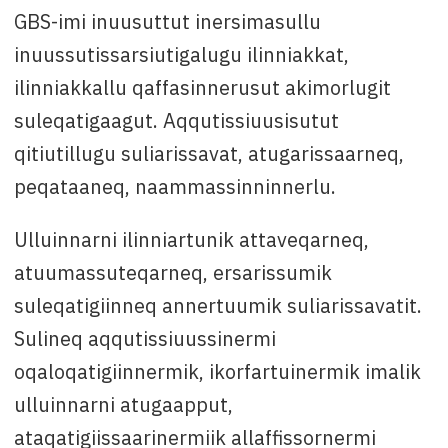
GBS-imi inuusuttut inersimasullu
inuussutissarsiutigalugu ilinniakkat,
ilinniakkallu qaffasinnerusut akimorlugit
suleqatigaagut. Aqqutissiuusisutut
qitiutillugu suliarissavat, atugarissaarneq,
peqataaneq, naammassinninnerlu.
Ulluinnarni ilinniartunik attaveqarneq,
atuumassuteqarneq, ersarissumik
suleqatigiinneq annertuumik suliarissavatit.
Sulineq aqqutissiuussinermi
oqaloqatigiinnermik, ikorfartuinermik imalik
ulluinnarni atugaapput,
ataqatigiissaarinermiik allaffissornermi