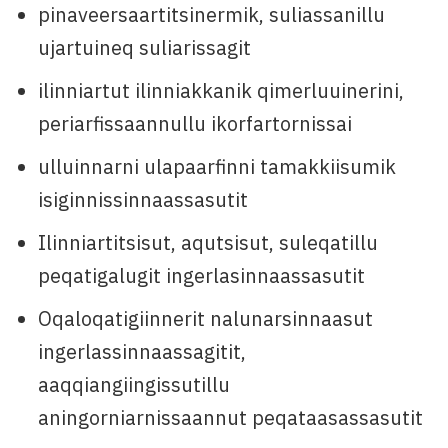
pinaveersaartitsinermik, suliassanillu
ujartuineq suliarissagit
ilinniartut ilinniakkanik qimerluuinerini,
periarfissaannullu ikorfartornissai
ulluinnarni ulapaarfinni tamakkiisumik
isiginnissinnaassasutit
Ilinniartitsisut, aqutsisut, suleqatillu
peqatigalugit ingerlasinnaassasutit
Oqaloqatigiinnerit nalunarsinnaasut
ingerlassinnaassagitit,
aaqqiangiingissutillu
aningorniarnissaannut peqataasassasutit