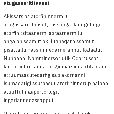
atugassarititaasut
Akissarsiat atorfininnermilu
atugassarititaasut, tassunga ilanngullugit
atorfinitsitaanermi soraarnermilu
angalanissamut akiliunneqarnissamut
pisattallu nassiunneqarnerannut Kalaallit
Nunaanni Namminersorlutik Oqartussat
kattuffiullu isumaqatiginniarsinnaatitaasup
attuumassuteqarfigisap akornanni
isumaqatigiissutaasut atorfininnerup nalaani
atuuttut naapertorlugit
ingerlanneqassapput.
Qinnuteqartoq uppernarsaatitalinnik