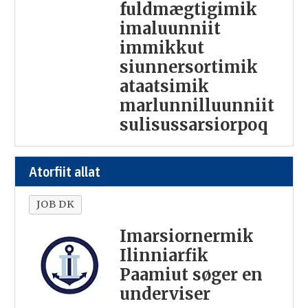
fuldmægtigimik
imaluunniit
immikkut
siunnersortimik
ataatsimik
marlunnilluunniit
sulisussarsiorpoq
Atorfiit allat
JOB DK
Imarsiornermik
Ilinniarfik
Paamiut søger en
underviser