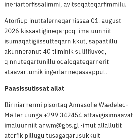
ineriartorfissalimmi, avitseqateqarfimmilu.
Atorfiup inuttalerneqarnissaa 01. august
2026 kissaatigineqarpoq, imaluunniit
isumaqatigiissutteqarnikkut, sapaatillu
akunneranut 40 tiiminik suliffiuvoq,
qinnuteqartunillu oqaloqateqarnerit
ataavartumik ingerlanneqassapput.
Paasissutissat allat
Ilinniarnermi pisortaq Annasofie Wædeled-
Møller uunga +299 342454 attavigisinnaavat
imaluunniit anwm@gbs.gl -imut allallutit
atorfik pillugu tusagaqarusukkuit