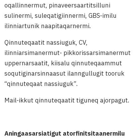
oqallinnermut, pinaveersaartitsilluni
sulinermi, suleqatigiinnermi, GBS-imilu
ilinniartunik naapitaqarnermi.
Qinnuteqaatit nassiuguk, CV,
ilinniarsimanermut- pikkorissarsimanermut
uppernarsaatit, kiisalu qinnuteqaammut
soqutiginarsinnaasut ilanngullugit tooruk
“qinnuteqaat nassiuguk”.
Mail-ikkut qinnuteqaatit tiguneq ajorpagut.
Aningaasarsiatigut atorfinitsitaanermilu