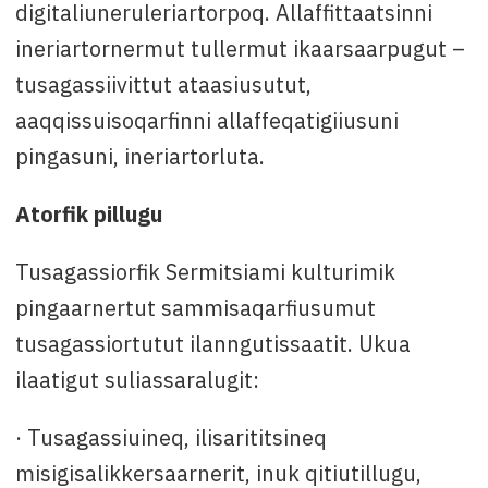
digitaliuneruleriartorpoq. Allaffittaatsinni
ineriartornermut tullermut ikaarsaarpugut –
tusagassiivittut ataasiusutut,
aaqqissuisoqarfinni allaffeqatigiiusuni
pingasuni, ineriartorluta.
Atorfik pillugu
Tusagassiorfik Sermitsiami kulturimik
pingaarnertut sammisaqarfiusumut
tusagassiortutut ilanngutissaatit. Ukua
ilaatigut suliassaralugit:
· Tusagassiuineq, ilisarititsineq
misigisalikkersaarnerit, inuk qitiutillugu,