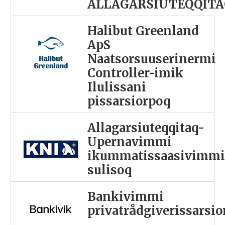
ALLAGARSIUTEQQITA
Halibut Greenland
ApS
Naatsorsuuserinermi
Controller-imik
Ilulissani
pissarsiorpoq
Allagarsiuteqqitaq-
Upernavimmi
ikummatissaasivimm
sulisoq
Bankivimmi
privatrådgiverissarsi