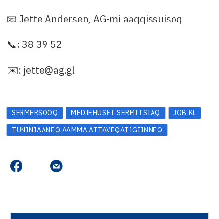
📧 Jette Andersen, AG-mi aaqqissuisoq
📞: 38 39 52
✉️: jette@ag.gl
SERMERSOOQ
MEDIEHUSET SERMITSIAQ
JOB KL
TUNINIAANEQ AAMMA ATTAVEQATIGIINNEQ