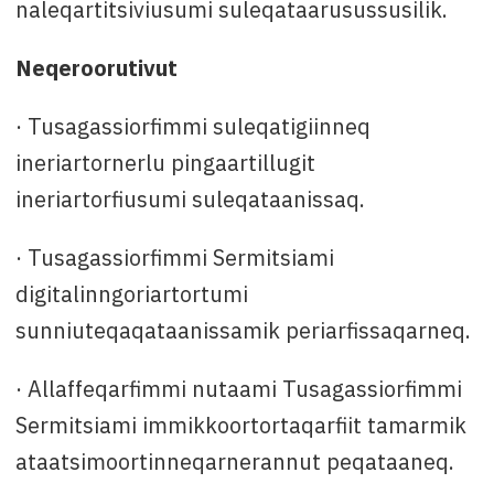
naleqartitsiviusumi suleqataarusussusilik.
Neqeroorutivut
· Tusagassiorfimmi suleqatigiinneq
ineriartornerlu pingaartillugit
ineriartorfiusumi suleqataanissaq.
· Tusagassiorfimmi Sermitsiami
digitalinngoriartortumi
sunniuteqaqataanissamik periarfissaqarneq.
· Allaffeqarfimmi nutaami Tusagassiorfimmi
Sermitsiami immikkoortortaqarfiit tamarmik
ataatsimoortinneqarnerannut peqataaneq.