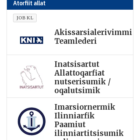
Atorfiit allat
JOB KL
Akissarsialerivimmi
Teamlederi
Inatsisartut
Allattoqarfiat
nutserisumik /
oqalutsimik
Imarsiornermik
Ilinniarfik
Paamiut
ilinniartitsisumik