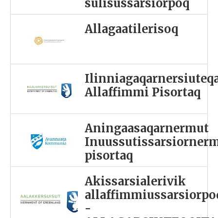
sulisussarsiorpoq
Allagaatilerisoq
Ilinniagaqarnersiuteq
Allaffimmi Pisortaq
Aningaasaqarnermut
Inuussutissarsiorner
pisortaq
Akissarsialerivik
allaffimmiussarsiorpo
-