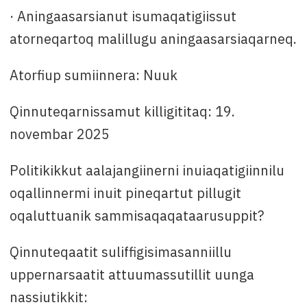
· Aningaasarsianut isumaqatigiissut
atorneqartoq malillugu aningaasarsiaqarneq.
Atorfiup sumiinnera: Nuuk
Qinnuteqarnissamut killigititaq: 19.
novembar 2025
Politikikkut aalajangiinerni inuiaqatigiinnilu
oqallinnermi inuit pineqartut pillugit
oqaluttuanik sammisaqaqataarusuppit?
Qinnuteqaatit suliffigisimasanniillu
uppernarsaatit attuumassutillit uunga
nassiutikkit: