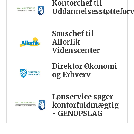
Kontorchef til
Uddannelsesstøttefor
Souschef til
Allorfik –
Videnscenter
Direktør Økonomi
og Erhverv
Lønservice søger
kontorfuldmægtig
- GENOPSLAG