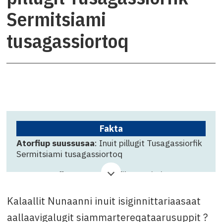
Sermitsiami
tusagassiortoq
Fakta
Atorfiup suussusaa
: Inuit pillugit Tusagassiorfik
Sermitsiami tusagassiortoq
Suliffeqarfik
: Tusagassiorfik Sermitsiaq
Qinnuteqarfissamut killigititaq
: 19. novembar
Kalaallit Nunaanni inuit isiginnittariaasaat
Attavissaq
:
aallaavigalugit siammartereqataarusuppit ?