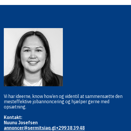
Vi har ideerne, know how’en og viden
til at sammensætte den
mest
effektive jobannoncering og hjælper
gerne med
opsætning.
Kontakt:
Nuunu Josefsen
annoncer@sermitsiaq.gl
+299 38 39 48