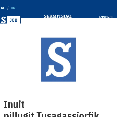
KL
DK
ANNONCE
Inuit
pillugit Tusagassiorfik