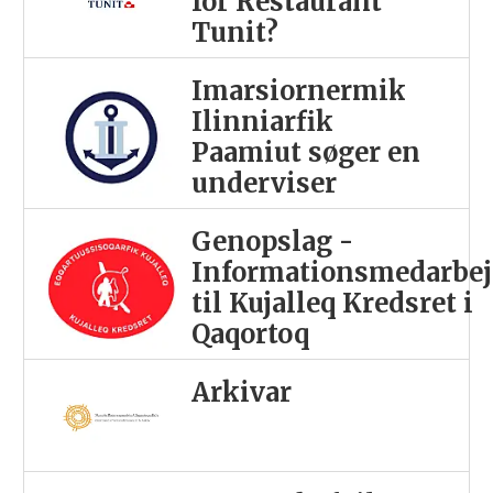
for Restaurant
Tunit?
Imarsiornermik
Ilinniarfik
Paamiut søger en
underviser
Genopslag -
Informationsmedarbej
til Kujalleq Kredsret i
Qaqortoq
Arkivar