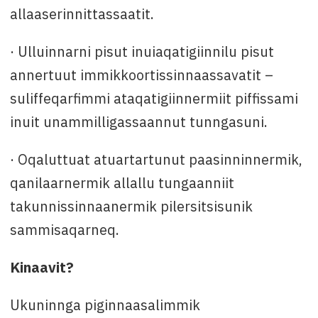
allaaserinnittassaatit.
· Ulluinnarni pisut inuiaqatigiinnilu pisut
annertuut immikkoortissinnaassavatit –
suliffeqarfimmi ataqatigiinnermiit piffissami
inuit unammilligassaannut tunngasuni.
· Oqaluttuat atuartartunut paasinninnermik,
qanilaarnermik allallu tungaanniit
takunnissinnaanermik pilersitsisunik
sammisaqarneq.
Kinaavit?
Ukuninnga piginnaasalimmik