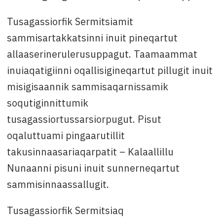
📧 Jette Andersen, AG-mi aaqqissuisoq
Tusagassiorfik Sermitsiamit
📞: 38 39 52
sammisartakkatsinni inuit pineqartut
allaaserinerulerusuppagut. Taamaammat
✉️: jette@ag.gl
inuiaqatigiinni oqallisigineqartut pillugit inuit
misigisaannik sammisaqarnissamik
soqutiginnittumik
tusagassiortussarsiorpugut. Pisut
oqaluttuami pingaarutillit
takusinnaasariaqarpatit – Kalaallillu
Nunaanni pisuni inuit sunnerneqartut
sammisinnaassallugit.
Tusagassiorfik Sermitsiaq