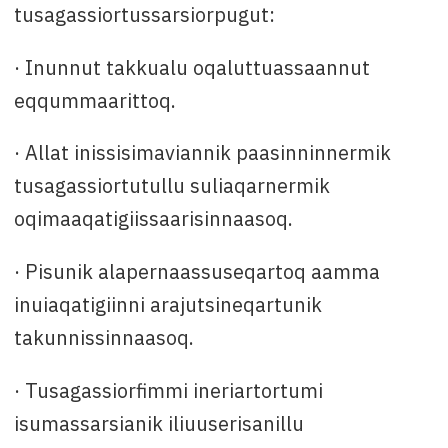
tusagassiortussarsiorpugut:
· Inunnut takkualu oqaluttuassaannut
eqqummaarittoq.
· Allat inissisimaviannik paasinninnermik
tusagassiortutullu suliaqarnermik
oqimaaqatigiissaarisinnaasoq.
· Pisunik alapernaassuseqartoq aamma
inuiaqatigiinni arajutsineqartunik
takunnissinnaasoq.
· Tusagassiorfimmi ineriartortumi
isumassarsianik iliuuserisanillu