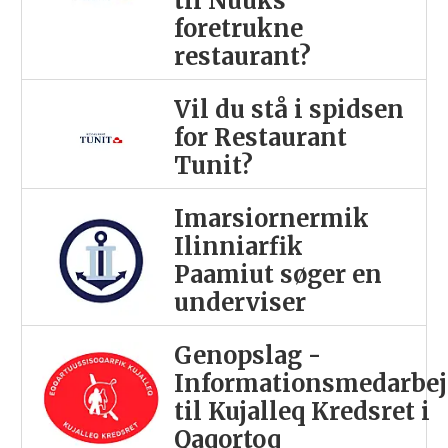
til Nuuks
foretrukne
restaurant?
Vil du stå i spidsen
for Restaurant
Tunit?
Imarsiornermik
Ilinniarfik
Paamiut søger en
underviser
Genopslag -
Informationsmedarbej
til Kujalleq Kredsret i
Qaqortoq