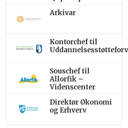
Arkivar
Kontorchef til
Uddannelsesstøttefor
Souschef til
Allorfik –
Videnscenter
Direktør Økonomi
og Erhverv