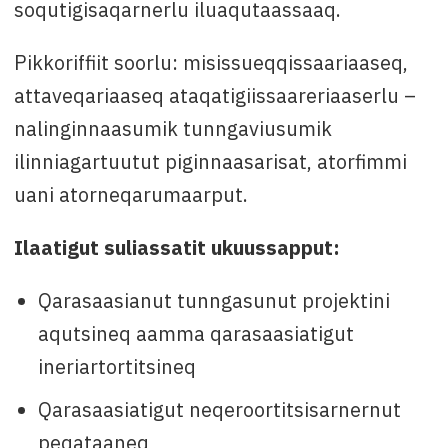
soqutigisaqarnerlu iluaqutaassaaq.
Pikkoriffiit soorlu: misissueqqissaariaaseq,
attaveqariaaseq ataqatigiissaareriaaserlu –
nalinginnaasumik tunngaviusumik
ilinniagartuutut piginnaasarisat, atorfimmi
uani atorneqarumaarput.
Ilaatigut suliassatit ukuussapput:
Qarasaasianut tunngasunut projektini
aqutsineq aamma qarasaasiatigut
ineriartortitsineq
Qarasaasiatigut neqeroortitsisarnernut
peqataaneq