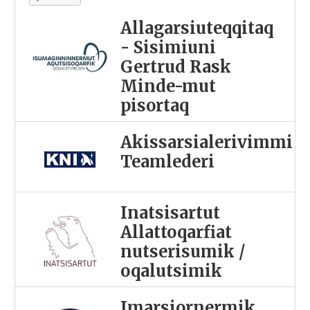
Allagarsiuteqqitaq
- Sisimiuni
Gertrud Rask
Minde-mut
pisortaq
Akissarsialerivimmi
Teamlederi
Inatsisartut
Allattoqarfiat
nutserisumik /
oqalutsimik
Imarsiornermik