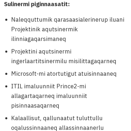
Sulinermi piginnaasatit:
Naleqquttumik qarasaasialerinerup iluani
Projektinik aqutsinermik
ilinniagaqarsimaneq
Projektini aqutsinermi
ingerlaartitsinermilu misilittagaqarneq
Microsoft-mi atortutigut atuisinnaaneq
ITIL imaluunniit Prince2-mi
allagartaqarneq imaluunniit
pisinnaasaqarneq
Kalaallisut, qallunaatut tuluttullu
oqalussinnaaneq allassinnaanerlu