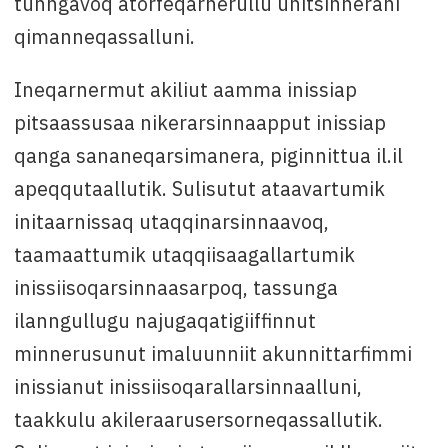
tunngavoq atorfeqarnerullu unitsinnerani
qimanneqassalluni.
Ineqarnermut akiliut aamma inissiap
pitsaassusaa nikerarsinnaapput inissiap
qanga sananeqarsimanera, piginnittua il.il
apeqqutaallutik. Sulisutut ataavartumik
initaarnissaq utaqqinarsinnaavoq,
taamaattumik utaqqiisaagallartumik
inissiisoqarsinnaasarpoq, tassunga
ilanngullugu najugaqatigiiffinnut
minnerusunut imaluunniit akunnittarfimmi
inissianut inissiisoqarallarsinnaalluni,
taakkulu akileraarusersorneqassallutik.