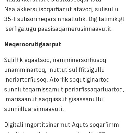
Naalakkersuisoqarfianut atavoq, sulisullu
35-t sulisorineqarsinnaallutik. Digitalimik.gl
iserfigalugu paasisaqarnerusinnaavutit.
Neqeroorutigaarput
Suliffik eqaatsoq, namminersorfiusoq
unamminartoq, inuttut suliffitsigullu
ineriartorfiusoq. Atorfik soqutiginartoq
sunniuteqarnissamut periarfissaqarluartoq,
imarisaanut aaqqiissutigisassanullu
sunniilluarsinnaavutit.
Digitalinngortitsinermut Aqutsisoqarfimmi