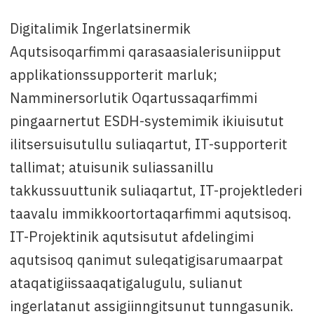
Digitalimik Ingerlatsinermik
Aqutsisoqarfimmi qarasaasialerisuniipput
applikationssupporterit marluk;
Namminersorlutik Oqartussaqarfimmi
pingaarnertut ESDH-systemimik ikiuisutut
ilitsersuisutullu suliaqartut, IT-supporterit
tallimat; atuisunik suliassanillu
takkussuuttunik suliaqartut, IT-projektlederi
taavalu immikkoortortaqarfimmi aqutsisoq.
IT-Projektinik aqutsisutut afdelingimi
aqutsisoq qanimut suleqatigisarumaarpat
ataqatigiissaaqatigalugulu, sulianut
ingerlatanut assigiinngitsunut tunngasunik.