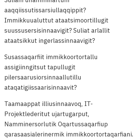
aaqqiissutissarsiullaqqippit?
Immikkuualuttut ataatsimoortillugit
suussusersisinnaavigit? Suliat arlallit
ataatsikkut ingerlassinnaavigit?
Susassaqarfiit immikkoortortallu
assigiinngitsut tapullugit
pilersaarusiorsinnaallutillu
ataqatigiissaarisinnaavit?
Taamaappat illiusinnaavoq, IT-
Projektlederitut ujartugarput,
Namminersorlutik Oqartussaqarfiup
qarasaasialerinermik immikkoortortaqarfiani.