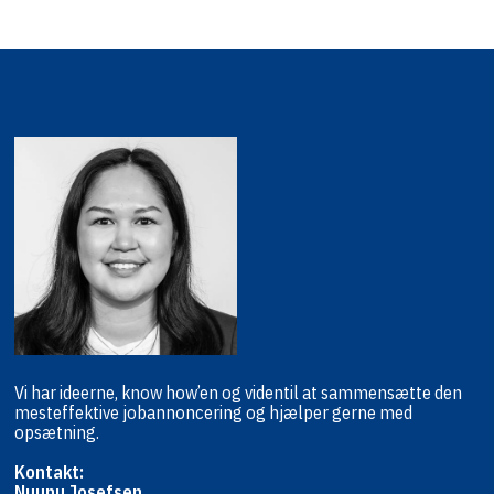
Vi har ideerne, know how’en og viden
til at sammensætte den
mest
effektive jobannoncering og hjælper
gerne med
opsætning.
Kontakt:
Nuunu Josefsen