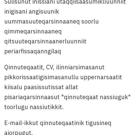
Sulisunut inissiani utaqqiisaasumiklluunniit
inigisani angisuunik
uummasuuteqarsinnaaneq soorlu
qimmeqarsinnaaneq
qitsuuteqarsinnaanerluunniit
periarfissaqanngilaq
Qinnuteqaatit, CV, ilinniarsimasanut
pikkorissaatigisimasanullu uppernarsaatit
kiisalu paasissutissat allat
pisariaqarsinnaasut "qinnuteqaat nassiuguk"
toorlugu nassiutikkit.
E-mail-ikkut qinnuteqaatinik tigusineq
ajorpugut.