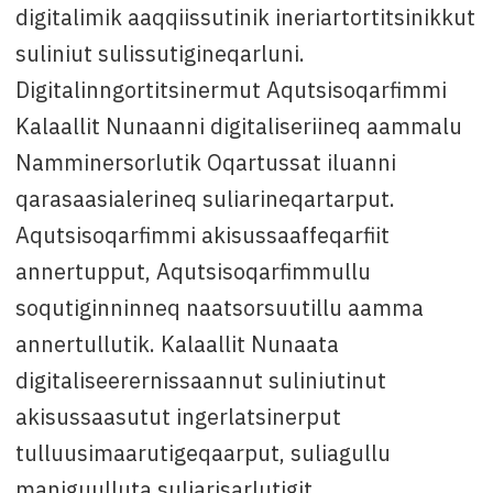
digitalimik aaqqiissutinik ineriartortitsinikkut
suliniut sulissutigineqarluni.
Digitalinngortitsinermut Aqutsisoqarfimmi
Kalaallit Nunaanni digitaliseriineq aammalu
Namminersorlutik Oqartussat iluanni
qarasaasialerineq suliarineqartarput.
Aqutsisoqarfimmi akisussaaffeqarfiit
annertupput, Aqutsisoqarfimmullu
soqutiginninneq naatsorsuutillu aamma
annertullutik. Kalaallit Nunaata
digitaliseerernissaannut suliniutinut
akisussaasutut ingerlatsinerput
tulluusimaarutigeqaarput, suliagullu
maniguulluta suliarisarlutigit.