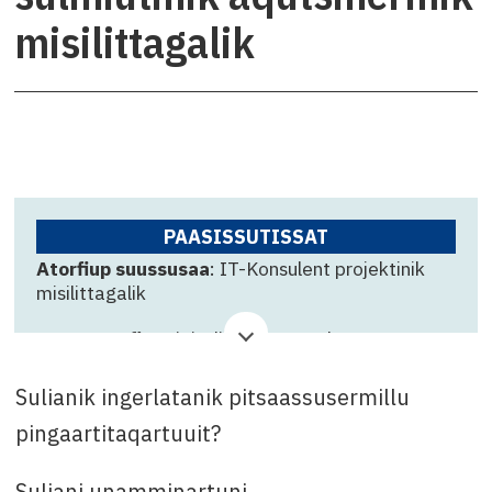
misilittagalik
PAASISSUTISSAT
Atorfiup suussusaa
: IT-Konsulent projektinik
misilittagalik
Suliffeqarfik
: Digitaliseringsstyrelsen
Qinnuteqarfissamut killigititaq
: 24. juuli
Sulianik ingerlatanik pitsaassusermillu
Attavissaq
: Aputsiaq Gudbrand Petersen
pingaartitaqartuuit?
ugguuna: Mail: apu@nanoq.gl. Oqarasuaat +299
345887
Suliani unamminartuni