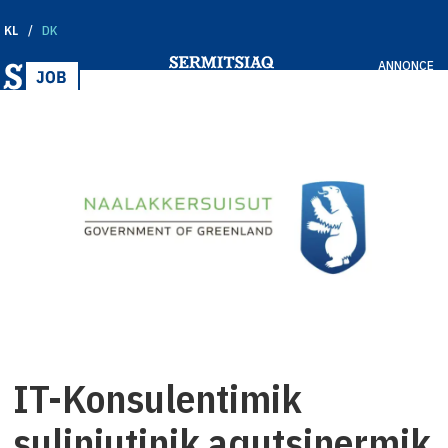
KL
DK
ANNONCE
IT-Konsulentimik
suliniutinik aqutsinermik