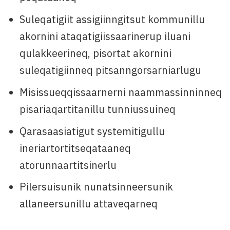
Suleqatigiit assigiinngitsut kommunillu
akornini ataqatigiissaarinerup iluani
qulakkeerineq, pisortat akornini
suleqatigiinneq pitsanngorsarniarlugu
Misissueqqissaarnerni naammassinninneq
pisariaqartitanillu tunniussuineq
Qarasaasiatigut systemitigullu
ineriartortitseqataaneq
atorunnaartitsinerlu
Pilersuisunik nunatsinneersunik
allaneersunillu attaveqarneq