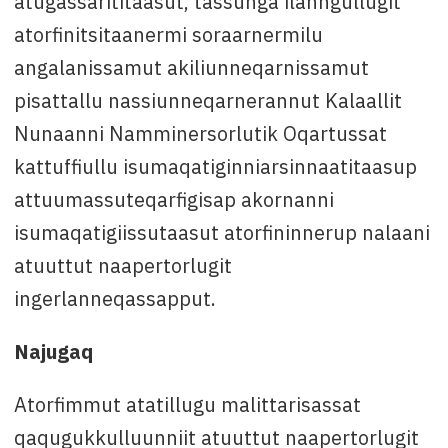
atugassarititaasut, tassunga ilanngullugit
atorfinitsitaanermi soraarnermilu
angalanissamut akiliunneqarnissamut
pisattallu nassiunneqarnerannut Kalaallit
Nunaanni Namminersorlutik Oqartussat
kattuffiullu isumaqatiginniarsinnaatitaasup
attuumassuteqarfigisap akornanni
isumaqatigiissutaasut atorfininnerup nalaani
atuuttut naapertorlugit
ingerlanneqassapput.
Najugaq
Atorfimmut atatillugu malittarisassat
qaqugukkulluunniit atuuttut naapertorlugit