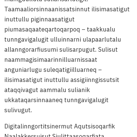
Taamaaliorsinnaanissatsinnut ilisimasatigut
inuttullu piginnaasatigut
piumasaqaateqartoqarpoq – taakkualu
tunngavigalugit ulluinnarni ulapaarlutalu
allanngorarfiusumi sulisarpugut. Sulisut
naammagisimaarinnilluarnissaat
anguniarlugu suleqatigiilluarneq –
ilisimasatigut inuttullu assigiinngissutsit
ataqqivagut aammalu sulianik
ukkataqarsinnaaneq tunngavigalugit
sulivugut.
Digitalinngortitsinermut Aqutsisoqarfik
Naalakkersuisut Siulittaasoqarfiata