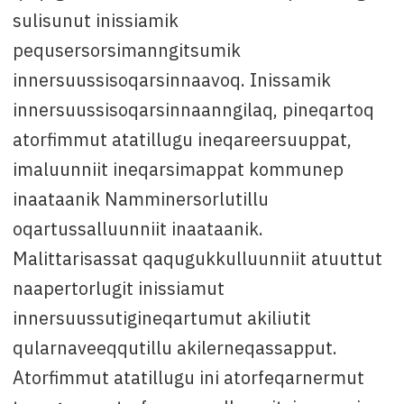
sulisunut inissiamik
pequsersorsimanngitsumik
innersuussisoqarsinnaavoq. Inissamik
innersuussisoqarsinnaanngilaq, pineqartoq
atorfimmut atatillugu ineqareersuuppat,
imaluunniit ineqarsimappat kommunep
inaataanik Namminersorlutillu
oqartussalluunniit inaataanik.
Malittarisassat qaqugukkulluunniit atuuttut
naapertorlugit inissiamut
innersuussutigineqartumut akiliutit
qularnaveeqqutillu akilerneqassapput.
Atorfimmut atatillugu ini atorfeqarnermut