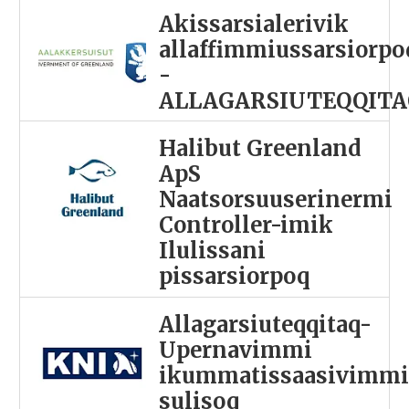
Akissarsialerivik
allaffimmiussarsiorpo
-
ALLAGARSIUTEQQITA
Halibut Greenland
ApS
Naatsorsuuserinermi
Controller-imik
Ilulissani
pissarsiorpoq
Allagarsiuteqqitaq-
Upernavimmi
ikummatissaasivimm
sulisoq