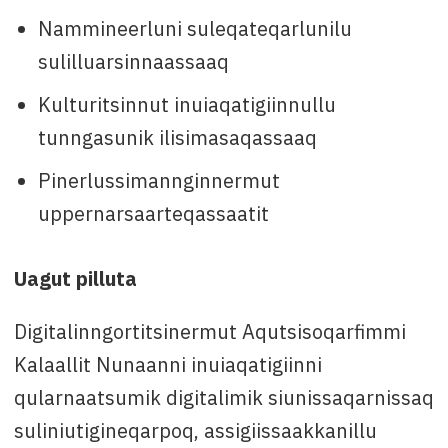
Nammineerluni suleqateqarlunilu
sulilluarsinnaassaaq
Kulturitsinnut inuiaqatigiinnullu
tunngasunik ilisimasaqassaaq
Pinerlussimannginnermut
uppernarsaarteqassaatit
Uagut pilluta
Digitalinngortitsinermut Aqutsisoqarfimmi
Kalaallit Nunaanni inuiaqatigiinni
qularnaatsumik digitalimik siunissaqarnissaq
suliniutigineqarpoq, assigiissaakkanillu