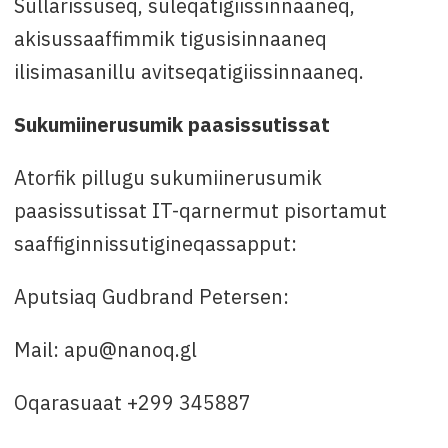
Sullarissuseq, suleqatigiissinnaaneq,
akisussaaffimmik tigusisinnaaneq
ilisimasanillu avitseqatigiissinnaaneq.
Sukumiinerusumik paasissutissat
Atorfik pillugu sukumiinerusumik
paasissutissat IT-qarnermut pisortamut
saaffiginnissutigineqassapput:
Aputsiaq Gudbrand Petersen:
Mail: apu@nanoq.gl
Oqarasuaat +299 345887