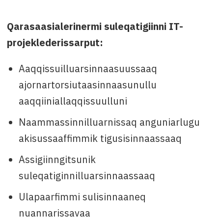
Qarasaasialerinermi suleqatigiinni IT-
projeklederissarput:
Aaqqissuilluarsinnaasuussaaq
ajornartorsiutaasinnaasunullu
aaqqiiniallaqqissuulluni
Naammassinnilluarnissaq anguniarlugu
akisussaaffimmik tigusisinnaassaaq
Assigiinngitsunik
suleqatiginnilluarsinnaassaaq
Ulapaarfimmi sulisinnaaneq
nuannarissavaa