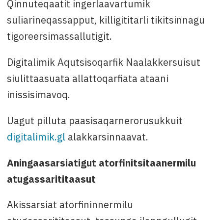
Qinnuteqaatit ingerlaavartumik
suliarineqassapput, killigititarli tikitsinnagu
tigoreersimassallutigit.
Digitalimik Aqutsisoqarfik Naalakkersuisut
siulittaasuata allattoqarfiata ataani
inissisimavoq.
Uagut pilluta paasisaqarnerorusukkuit
digitalimik.gl
alakkarsinnaavat.
Aningaasarsiatigut atorfinitsitaanermilu
atugassarititaasut
Akissarsiat atorfininnermilu