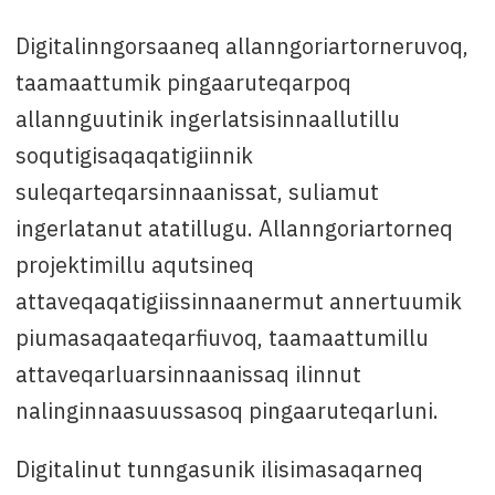
Digitalinngorsaaneq allanngoriartorneruvoq,
taamaattumik pingaaruteqarpoq
allannguutinik ingerlatsisinnaallutillu
soqutigisaqaqatigiinnik
suleqarteqarsinnaanissat, suliamut
ingerlatanut atatillugu. Allanngoriartorneq
projektimillu aqutsineq
attaveqaqatigiissinnaanermut annertuumik
piumasaqaateqarfiuvoq, taamaattumillu
attaveqarluarsinnaanissaq ilinnut
nalinginnaasuussasoq pingaaruteqarluni.
Digitalinut tunngasunik ilisimasaqarneq