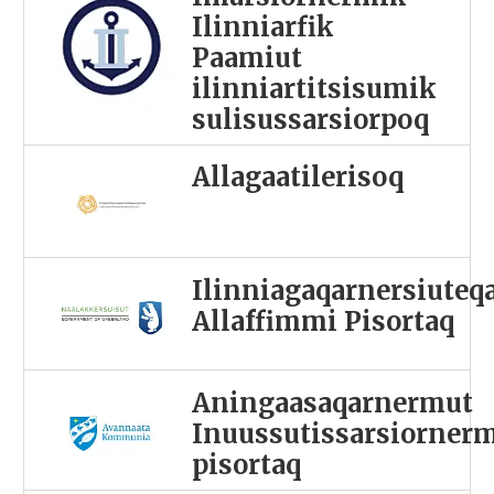
Ilinniarfik
Paamiut
ilinniartitsisumik
sulisussarsiorpoq
Allagaatilerisoq
Ilinniagaqarnersiuteq
Allaffimmi Pisortaq
Aningaasaqarnermut
Inuussutissarsiorner
pisortaq