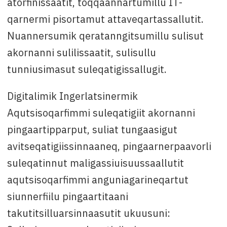
atorfinissaatit, toqqaannartumillu IT-
qarnermi pisortamut attaveqartassallutit.
Nuannersumik qeratanngitsumillu sulisut
akornanni sulilissaatit, sulisullu
tunniusimasut suleqatigissallugit.
Digitalimik Ingerlatsinermik
Aqutsisoqarfimmi suleqatigiit akornanni
pingaartipparput, suliat tungaasigut
avitseqatigiissinnaaneq, pingaarnerpaavorli
suleqatinnut maligassiuisuussaallutit
aqutsisoqarfimmi anguniagarineqartut
siunnerfiilu pingaartitaani
takutitsilluarsinnaasutit ukuusuni: