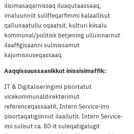
ilisimasaqarnissaq iluaqutaassaaq,
imaluunniit suliffeqarfimmi kalaallisut
qallunaatullu oqaatsit, kulturi kiisalu
kommunal/politisk betjening ulluinnarnut
ilaaffigisaanni sulinissamut
kajumissuseqassaaq
Aaqqissuussaanikkut inissisimaffik:
IT & Digitaliseringimi pisortatut
vicekommunaldirektørimut
referenceqassaatit, Intern Service-imi
pisortaqatigiinnut ilaallutit. Intern Service-
imi sulisut ca. 80-it suleqatigalugit