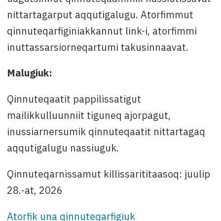
nittartagarput aqqutigalugu. Atorfimmut
qinnuteqarfiginiakkannut link-i, atorfimmi
inuttassarsiorneqartumi takusinnaavat.
Malugiuk:
Qinnuteqaatit pappilissatigut
mailikkulluunniit tiguneq ajorpagut,
inussiarnersumik qinnuteqaatit nittartagaq
aqqutigalugu nassiuguk.
Qinnuteqarnissamut killissarititaasoq: juulip
28.-at, 2026
Atorfik una qinnuteqarfigiuk