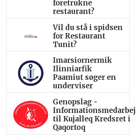
foretrukne
restaurant?
Vil du stå i spidsen
for Restaurant
Tunit?
Imarsiornermik
Ilinniarfik
Paamiut søger en
underviser
Genopslag -
Informationsmedarbej
til Kujalleq Kredsret i
Qaqortoq