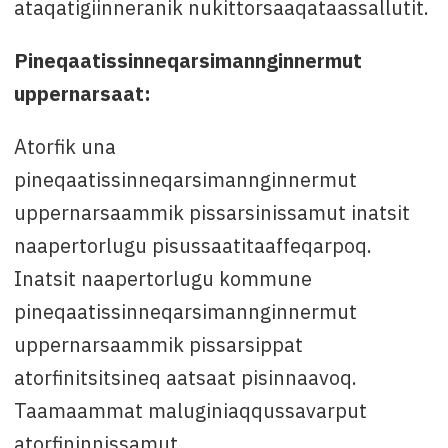
ataqatigiinneranik nukittorsaaqataassallutit.
Pineqaatissinneqarsimannginnermut
uppernarsaat:
Atorfik una
pineqaatissinneqarsimannginnermut
uppernarsaammik pissarsinissamut inatsit
naapertorlugu pisussaatitaaffeqarpoq.
Inatsit naapertorlugu kommune
pineqaatissinneqarsimannginnermut
uppernarsaammik pissarsippat
atorfinitsitsineq aatsaat pisinnaavoq.
Taamaammat maluginiaqqussavarput
atorfininnissamut