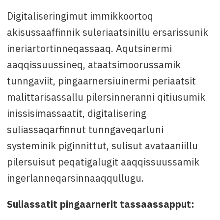
Digitaliseringimut immikkoortoq
akisussaaffinnik suleriaatsinillu ersarissunik
ineriartortinneqassaaq. Aqutsinermi
aaqqissuussineq, ataatsimoorussamik
tunngaviit, pingaarnersiuinermi periaatsit
malittarisassallu pilersinneranni qitiusumik
inissisimassaatit, digitalisering
suliassaqarfinnut tunngaveqarluni
systeminik piginnittut, sulisut avataaniillu
pilersuisut peqatigalugit aaqqissuussamik
ingerlanneqarsinnaaqqullugu.
Suliassatit pingaarnerit tassaassapput: