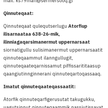
mail: ks79mafl@sermersooq.gl
Qinnuteqaat:
Qinnuteqaat qulequtserlugu
Atorfiup
ilisarnaataa 638-26-mik,
ilinniagaqarsimanermut uppernarsaat
siornatigullu sulisimanermut uppernarsaatit
qinnuteqaammut ilanngullugit,
qinnuteqaateqarnissamut piffissarititaasup
qaangiutinnginnerani qinnuteqartoqassaaq.
Imatut qinnuteqaateqassaatit:
Atorfik qinnuteqarfigerusutat takugukku,
uagutsinnut qinnuteqaammik nassiutissavat