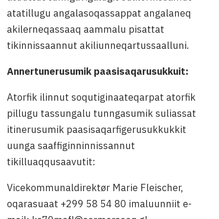
atatillugu angalasoqassappat angalaneq
akilerneqassaaq aammalu pisattat
tikinnissaannut akiliunneqartussaalluni.
Annertunerusumik paasisaqarusukkuit:
Atorfik ilinnut soqutiginaateqarpat atorfik
pillugu tassungalu tunngasumik suliassat
itinerusumik paasisaqarfigerusukkukkit
uunga saaffiginninnissannut
tikilluaqqusaavutit:
Vicekommunaldirektør Marie Fleischer,
oqarasuaat +299 58 54 80 imaluunniit e-