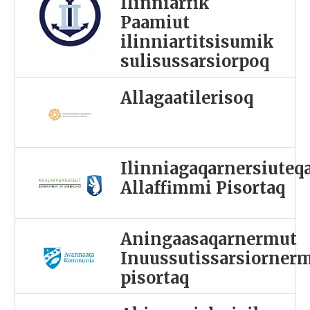
Ilinniarfik
Paamiut
ilinniartitsisumik
sulisussarsiorpoq
Allagaatilerisoq
Ilinniagaqarnersiuteq
Allaffimmi Pisortaq
Aningaasaqarnermut
Inuussutissarsiorner
pisortaq