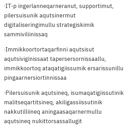
∙IT-p ingerlanneqarneranut, supportimut,
pilersuisunik aqutsinermut
digitaliseringimullu strategiskimik
sammiviliinissaq
∙Immikkoortortaqarfinni aqutsisut
aqutsiviginissaat tapersersornissaallu,
immikkoortoq ataqatigiissumik ersarissunillu
pingaarnersiortinnissaa
∙Pilersuisunik aqutsineq, isumaqatigiissutinik
malitseqartitsineq, akiligassiissutinik
nakkutilliineq aningaasaqarnermullu
aqutsineq nukittorsassallugit