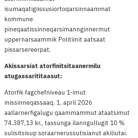
isumaqatigiissusiortoqarsinnaammat
kommune
pineqaatissinneqarsimannginnermut
uppernarsaammik Politiinit aatsaat
pissarsereerpat.
Akissarsiat atorfinitsitaanermilu
atugassarititaasut:
Atorfik fagchefniveau 1-imut
inissinneqassaaq. 1. april 2026
aallarnerfigalugu qaammammut ataatsimut
74.387,13 kr., tassunga ilanngullugit 10 %
sulisitsisup soraarnerussutisianut akiliutai.