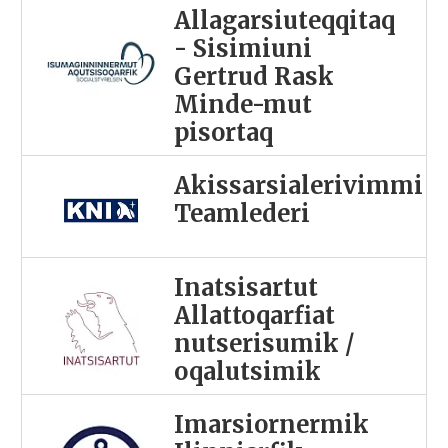
Allagarsiuteqqitaq
- Sisimiuni
Gertrud Rask
Minde-mut
pisortaq
Akissarsialerivimmi
Teamlederi
Inatsisartut
Allattoqarfiat
nutserisumik /
oqalutsimik
Imarsiornermik