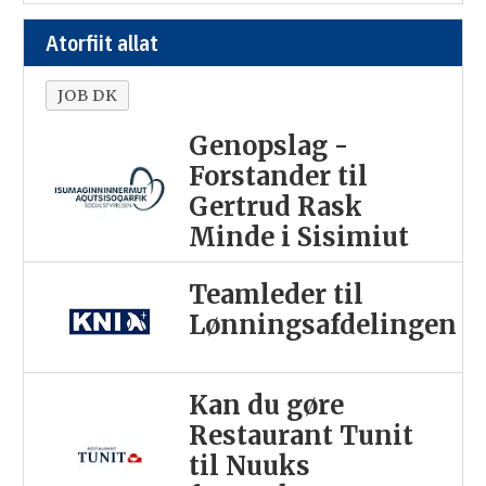
Atorfiit allat
JOB DK
Genopslag -
Forstander til
Gertrud Rask
Minde i Sisimiut
Teamleder til
Lønningsafdelingen
Kan du gøre
Restaurant Tunit
til Nuuks