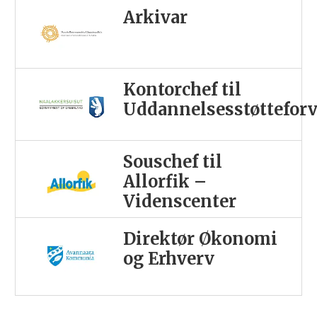
Arkivar
Kontorchef til
Uddannelsesstøttefor
Souschef til
Allorfik –
Videnscenter
Direktør Økonomi
og Erhverv