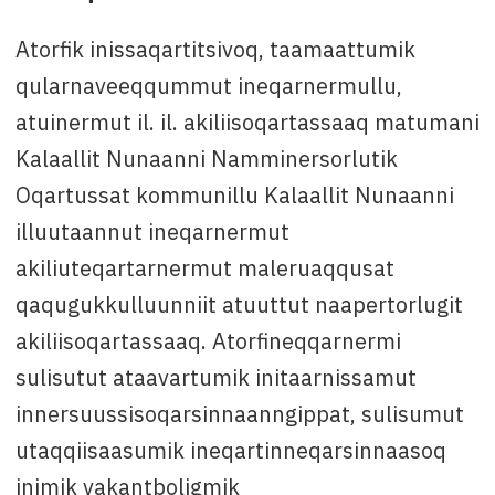
Atorfik inissaqartitsivoq, taamaattumik
qularnaveeqqummut ineqarnermullu,
atuinermut il. il. akiliisoqartassaaq matumani
Kalaallit Nunaanni Namminersorlutik
Oqartussat kommunillu Kalaallit Nunaanni
illuutaannut ineqarnermut
akiliuteqartarnermut maleruaqqusat
qaqugukkulluunniit atuuttut naapertorlugit
akiliisoqartassaaq. Atorfineqqarnermi
sulisutut ataavartumik initaarnissamut
innersuussisoqarsinnaanngippat, sulisumut
utaqqiisaasumik ineqartinneqarsinnaasoq
inimik vakantboligmik