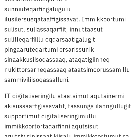
sunniuteqarfingalugulu
ilusilersueqataaffigissavat. Immikkoortumi
sulisut, suliassaqarfiit, innuttaasut
suliffeqarfiillu eqqarsaatigalugit
pingaaruteqartumi ersarissunik
sinaakkusiisoqassaaq, ataqatigiinneq
nukittorsarneqassaaq ataatsimoorussamillu
sammiviliisoqassalluni.
IT digitaliseringilu ataatsimut aqutsinermi
akisussaaffigissavatit, tassunga ilanngullugit
supportimut digitaliseringimullu
immikkoortortaqarfinni aqutsisut
aqutsiviginissaat kiisalu immikkoortumut ca.