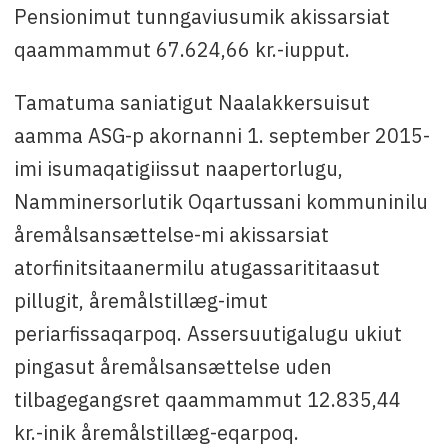
Pensionimut tunngaviusumik akissarsiat
qaammammut 67.624,66 kr.-iupput.
Tamatuma saniatigut Naalakkersuisut
aamma ASG-p akornanni 1. september 2015-
imi isumaqatigiissut naapertorlugu,
Namminersorlutik Oqartussani kommuninilu
åremålsansættelse-mi akissarsiat
atorfinitsitaanermilu atugassarititaasut
pillugit, åremålstillæg-imut
periarfissaqarpoq. Assersuutigalugu ukiut
pingasut åremålsansættelse uden
tilbagegangsret qaammammut 12.835,44
kr.-inik åremålstillæg-eqarpoq.