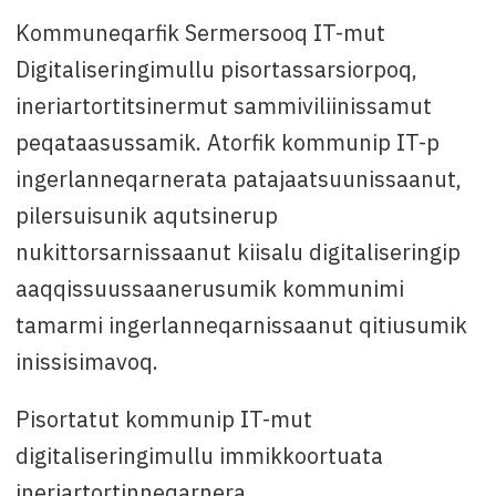
Qinnuteqarfissamut killigititaq
: juulip 28.-at,
2026
Kommuneqarfik Sermersooq IT-mut
Digitaliseringimullu pisortassarsiorpoq,
Attavissaq
: Marie Fleischer, oqarasuaat +299
58 54 80 imaluunniit e-mail:
ineriartortitsinermut sammiviliinissamut
ks79mafl@sermersooq.gl
peqataasussamik. Atorfik kommunip IT-p
ingerlanneqarnerata patajaatsuunissaanut,
pilersuisunik aqutsinerup
nukittorsarnissaanut kiisalu digitaliseringip
aaqqissuussaanerusumik kommunimi
tamarmi ingerlanneqarnissaanut qitiusumik
inissisimavoq.
Pisortatut kommunip IT-mut
digitaliseringimullu immikkoortuata
ineriartortinneqarnera