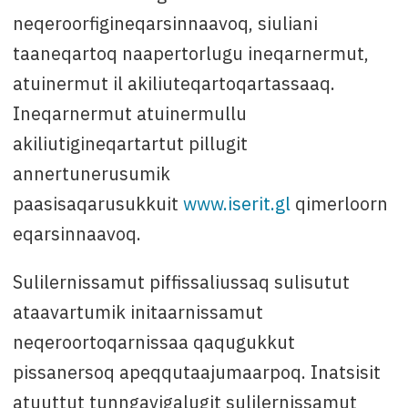
neqeroorfigineqarsinnaavoq, siuliani
taaneqartoq naapertorlugu ineqarnermut,
atuinermut il akiliuteqartoqartassaaq.
Ineqarnermut atuinermullu
akiliutigineqartartut pillugit
annertunerusumik
paasisaqarusukkuit
www.iserit.gl
qimerloorn
eqarsinnaavoq.
Sulilernissamut piffissaliussaq sulisutut
ataavartumik initaarnissamut
neqeroortoqarnissaa qaqugukkut
pissanersoq apeqqutaajumaarpoq. Inatsisit
atuuttut tunngavigalugit sulilernissamut