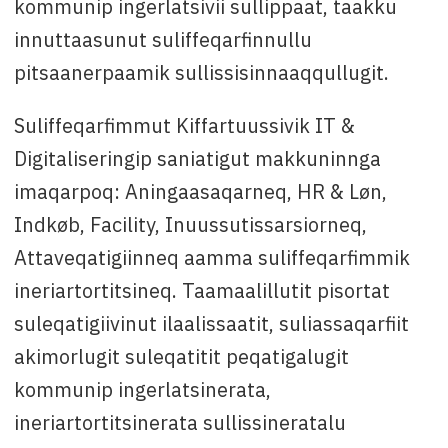
kommunip ingerlatsivii sullippaat, taakku
innuttaasunut suliffeqarfinnullu
pitsaanerpaamik sullissisinnaaqqullugit.
Suliffeqarfimmut Kiffartuussivik IT &
Digitaliseringip saniatigut makkuninnga
imaqarpoq: Aningaasaqarneq, HR & Løn,
Indkøb, Facility, Inuussutissarsiorneq,
Attaveqatigiinneq aamma suliffeqarfimmik
ineriartortitsineq. Taamaalillutit pisortat
suleqatigiivinut ilaalissaatit, suliassaqarfiit
akimorlugit suleqatitit peqatigalugit
kommunip ingerlatsinerata,
ineriartortitsinerata sullissineratalu