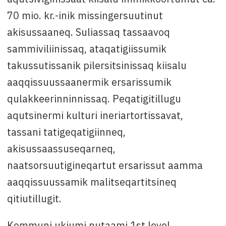
70 mio. kr.-inik missingersuutinut
akisussaaneq. Suliassaq tassaavoq
sammiviliinissaq, ataqatigiissumik
takussutissanik pilersitsinissaq kiisalu
aaqqissuussaanermik ersarissumik
qulakkeerinninnissaq. Peqatigitillugu
aqutsinermi kulturi ineriartortissavat,
tassani tatigeqatigiinneq,
akisussaassuseqarneq,
naatsorsuutigineqartut ersarissut aamma
aaqqissuussamik malitseqartitsineq
qitiutillugit.
Kommuni ukiumi nutaami 1st level