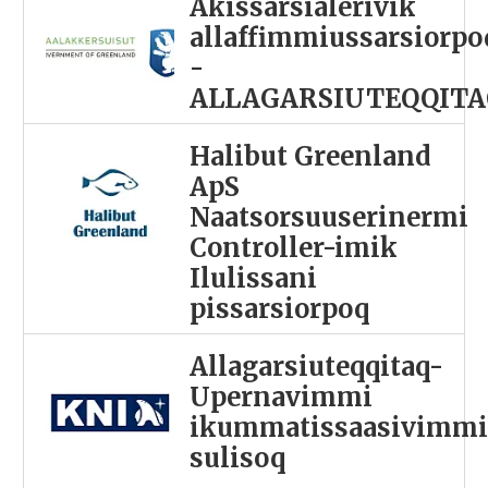
Akissarsialerivik
allaffimmiussarsiorpo
-
ALLAGARSIUTEQQITA
Halibut Greenland
ApS
Naatsorsuuserinermi
Controller-imik
Ilulissani
pissarsiorpoq
Allagarsiuteqqitaq-
Upernavimmi
ikummatissaasivimm
sulisoq