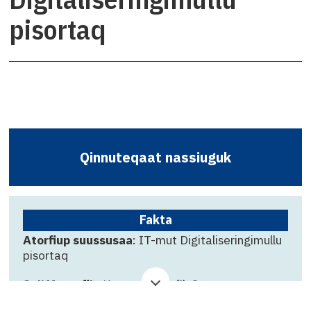
pisortaq
Qinnuteqaat nassiuguk
Fakta
Atorfiup suussusaa
: IT-mut Digitaliseringimullu
pisortaq
Suliffeqarfik
: Kommuneqarfik Sermersooq