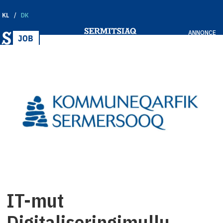
KL
DK
ANNONCE
IT-mut
Digitaliseringimullu