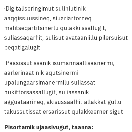
∙Digitaliseringimut suliniutinik
aaqqissuussineq, siuariartorneq
malitseqartitsinerlu qulakkiissallugit,
suliassaqarfiit, sulisut avataaniillu pilersuisut
peqatigalugit
∙Paasissutissanik isumannaallisaanermi,
aarlerinaatinik aqutsinermi
upalungaarsimanermilu suliassat
nukittorsassallugit, suliassanik
agguataarineq, akisussaaffiit allakkatigullu
takussutissat ersarissut qulakkeernerisigut
Pisortamik ujaasivugut, taanna: