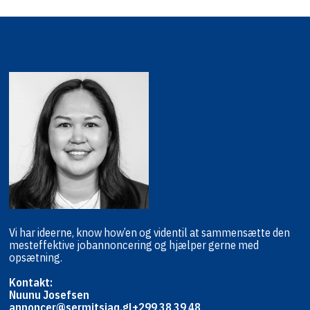
Vi har ideerne, know how’en og viden
til at sammensætte den
mest
effektive jobannoncering og hjælper
gerne med
opsætning.
Kontakt:
Nuunu Josefsen
annoncer@sermitsiaq.gl
+299 38 39 48