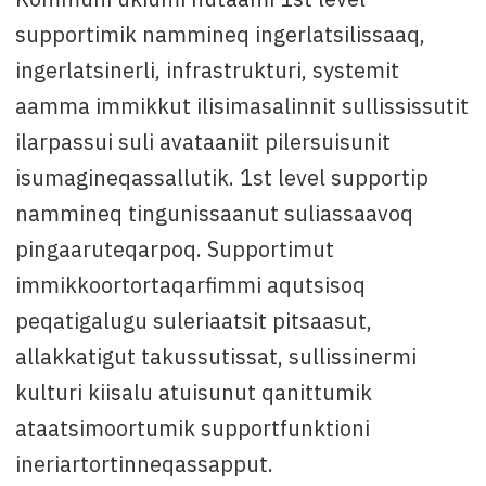
supportimik nammineq ingerlatsilissaaq,
ingerlatsinerli, infrastrukturi, systemit
aamma immikkut ilisimasalinnit sullississutit
ilarpassui suli avataaniit pilersuisunit
isumagineqassallutik. 1st level supportip
nammineq tingunissaanut suliassaavoq
pingaaruteqarpoq. Supportimut
immikkoortortaqarfimmi aqutsisoq
peqatigalugu suleriaatsit pitsaasut,
allakkatigut takussutissat, sullissinermi
kulturi kiisalu atuisunut qanittumik
ataatsimoortumik supportfunktioni
ineriartortinneqassapput.