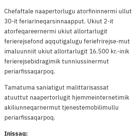
Chefaftale naapertorlugu atorfininnermi ullut
30-it feriarineqarsinnaapput. Ukiut 2-it
atorfeqareernermi ukiut allortarlugit
ferierejsefond aqqutigalugu feriefrirejse-mut
imaluunniit ukiut allortarlugit 16.500 kr.-inik
ferierejsebidragimik tunniussinermut
periarfissaqarpoq.
Tamatuma saniatigut malittarisassat
atuuttut naapertorlugit hjemmeinternetimik
akiliunneqarnermut tjenestemobilimullu
periarfissaqarpoq.
Inissaq: