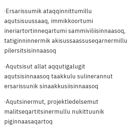
∙Ersarissumik ataqqinnittumillu
aqutsisuussaaq, immikkoortumi
ineriartortinneqartumi sammiviliisinnaasoq,
tatiginninnermik akisussaassuseqarnermillu
pilersitsisinnaasoq
∙Aqutsisut allat aqqutigalugit
aqutsisinnaasoq taakkulu sulinerannut
ersarissunik sinaakkusiisinnaasoq
∙Aqutsinermut, projektledelsemut
malitseqartitsinermullu nukittuunik
piginnaasaqartoq