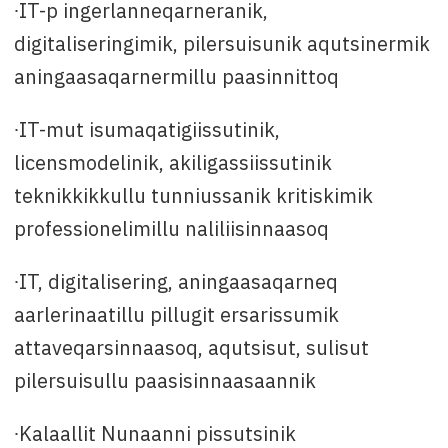
∙IT-p ingerlanneqarneranik,
digitaliseringimik, pilersuisunik aqutsinermik
aningaasaqarnermillu paasinnittoq
∙IT-mut isumaqatigiissutinik,
licensmodelinik, akiligassiissutinik
teknikkikkullu tunniussanik kritiskimik
professionelimillu naliliisinnaasoq
∙IT, digitalisering, aningaasaqarneq
aarlerinaatillu pillugit ersarissumik
attaveqarsinnaasoq, aqutsisut, sulisut
pilersuisullu paasisinnaasaannik
∙Kalaallit Nunaanni pissutsinik