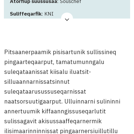
Atorfiup suussusaa
: Souschef
Suliffeqarfik
: KNI
Qinnuteqarfissamut killigititaq
: 12. juuni 2026.
Attavissaq
: Adda Madsen oqarasuaatikkut: 86
84 45, mobil: 59 93 01 imaluunniit e-
Pitsaanerpaamik pisisartunik sullissineq
mailikkut:
azm@kni.gl.
pingaarteqaarput, tamatumunngalu
suleqataanissat kiisalu iluatsit-
silluaannarnissatsinnut
suleqataarusussuseqarnissat
naatsorsuutigaarput. Ulluinnarni sulininni
annertuumik kiffaanngissuseqarlutit
sulissagavit akisussaaffeqarnermik
ilisimaarinninnissat pingaarnersiuillutillu