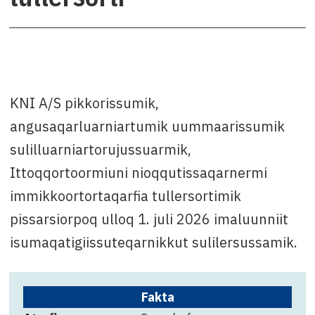
KNI A/S pikkorissumik,
angusaqarluarniartumik uummaarissumik
sulilluarniartorujussuarmik,
Ittoqqortoormiuni nioqqutissaqarnermi
immikkoortortaqarfia tullersortimik
pissarsiorpoq ulloq 1. juli 2026 imaluunniit
isumaqatigiissuteqarnikkut sulilersussamik.
Fakta