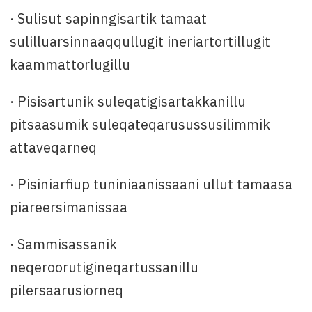
· Sulisut sapinngisartik tamaat
sulilluarsinnaaqqullugit ineriartortillugit
kaammattorlugillu
· Pisisartunik suleqatigisartakkanillu
pitsaasumik suleqateqarusussusilimmik
attaveqarneq
· Pisiniarfiup tuniniaanissaani ullut tamaasa
piareersimanissaa
· Sammisassanik
neqeroorutigineqartussanillu
pilersaarusiorneq