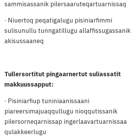
sammisassanik pilersaaruteqartuarnissaq
· Niuertoq peqatigalugu pisiniarfimmi
sulisunullu tunngatillugu allaffissugassanik
akisussaaneq
Tullersortitut pingaarnertut suliassatit
makkuussapput:
· Pisiniarfiup tuniniaanissaani
piareersimajuaqqullugu nioqqutissanik
pilersorneqarnissap ingerlaavartuarnissaa
qulakkeerlugu