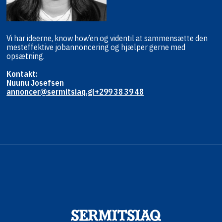
Vi har ideerne, know how’en og viden
til at sammensætte den
mest
effektive jobannoncering og hjælper
gerne med
opsætning.
Kontakt:
Nuunu Josefsen
annoncer@sermitsiaq.gl
+299 38 39 48