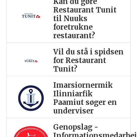
Kan du gøre
Restaurant Tunit
til Nuuks
foretrukne
restaurant?
Vil du stå i spidsen
for Restaurant
Tunit?
Imarsiornermik
Ilinniarfik
Paamiut søger en
underviser
Genopslag -
Informationsmedarbej