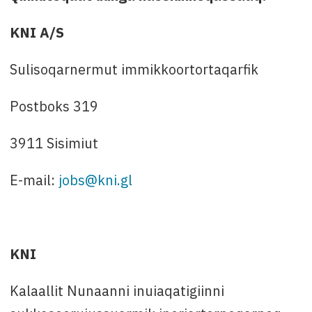
KNI A/S
Sulisoqarnermut immikkoortortaqarfik
Postboks 319
3911 Sisimiut
E-mail:
jobs@kni.gl
KNI
Kalaallit Nunaanni inuiaqatigiinni