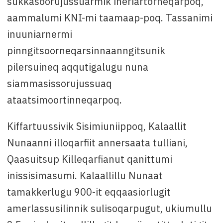
sukkasoorujussuarmik ineriartorneqarpoq,
aammalumi KNI-mi taamaap-poq. Tassanimi
inuuniarnermi
pinngitsoorneqarsinnaanngitsunik
pilersuineq aqqutigalugu nuna
siammasissorujussuaq
ataatsimoortinneqarpoq.
Kiffartuussivik Sisimiuniippoq, Kalaallit
Nunaanni illoqarfiit annersaata tulliani,
Qaasuitsup Killeqarfianut qanittumi
inissisimasumi. Kalaallillu Nunaat
tamakkerlugu 900-it eqqaasiorlugit
amerlassusilinnik sulisoqarpugut, ukiumullu