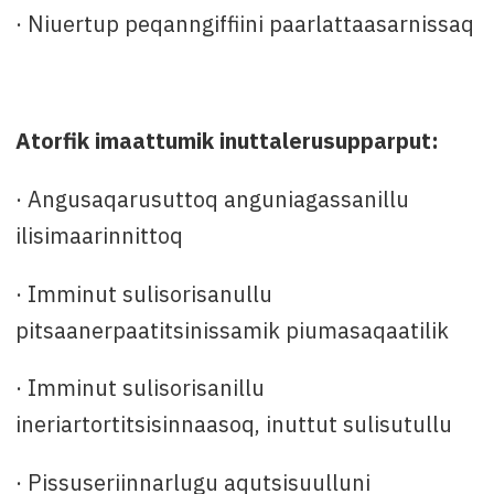
· Niuertup peqanngiffiini paarlattaasarnissaq
Atorfik imaattumik inuttalerusupparput:
· Angusaqarusuttoq anguniagassanillu
ilisimaarinnittoq
· Imminut sulisorisanullu
pitsaanerpaatitsinissamik piumasaqaatilik
· Imminut sulisorisanillu
ineriartortitsisinnaasoq, inuttut sulisutullu
· Pissuseriinnarlugu aqutsisuulluni