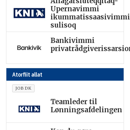
Allagarsiuteqqitaq-
Upernavimmi
ikummatissaasivimm
sulisoq
Bankivimmi
privatrådgiverissarsi
Atorfiit allat
JOB DK
Teamleder til
Lønningsafdelingen