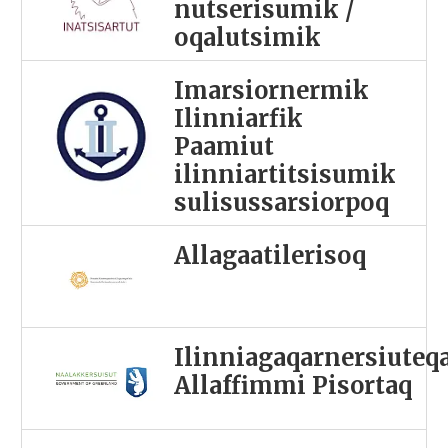
nutserisumik /
oqalutsimik
Imarsiornermik
Ilinniarfik
Paamiut
ilinniartitsisumik
sulisussarsiorpoq
Allagaatilerisoq
Ilinniagaqarnersiuteq
Allaffimmi Pisortaq