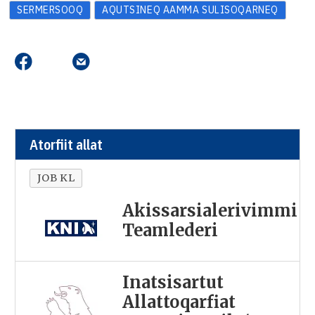
SERMERSOOQ
AQUTSINEQ AAMMA SULISOQARNEQ
Atorfiit allat
JOB KL
Akissarsialerivimmi
Teamlederi
Inatsisartut
Allattoqarfiat