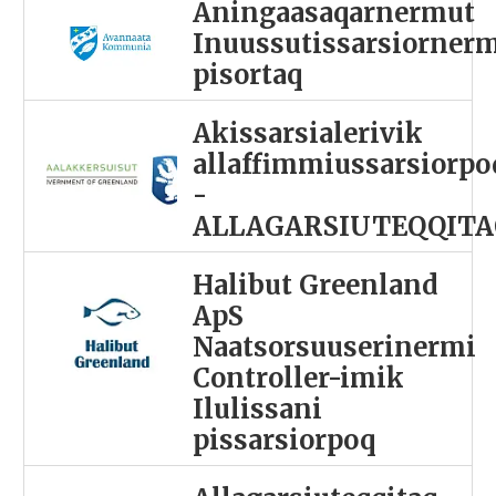
Aningaasaqarnermut
Inuussutissarsiorner
pisortaq
Akissarsialerivik
allaffimmiussarsiorpo
-
ALLAGARSIUTEQQITA
Halibut Greenland
ApS
Naatsorsuuserinermi
Controller-imik
Ilulissani
pissarsiorpoq