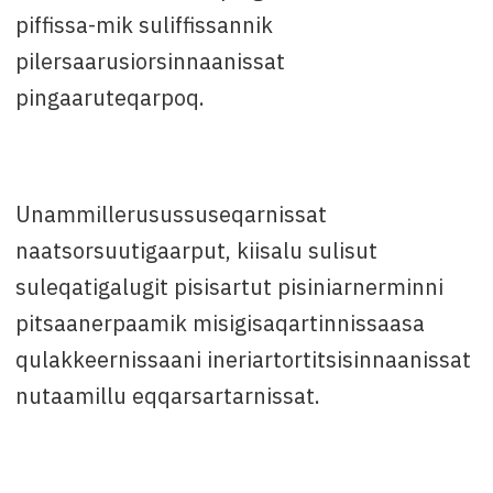
piffissa-mik suliffissannik
pilersaarusiorsinnaanissat
pingaaruteqarpoq.
Unammillerusussuseqarnissat
naatsorsuutigaarput, kiisalu sulisut
suleqatigalugit pisisartut pisiniarnerminni
pitsaanerpaamik misigisaqartinnissaasa
qulakkeernissaani ineriartortitsisinnaanissat
nutaamillu eqqarsartarnissat.