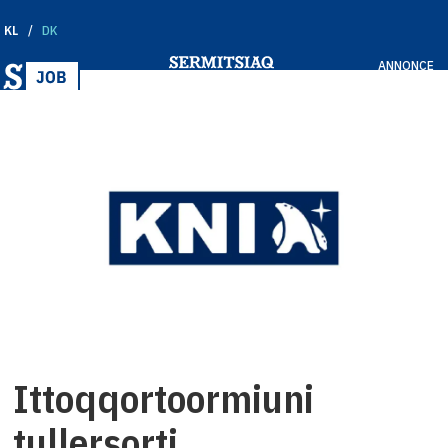
KL
DK
ANNONCE
Ittoqqortoormiuni
tullersorti