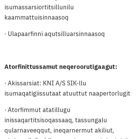
isumassarsiortitsillunilu
kaammattuisinnaasoq
· Ulapaarfinni aqutsilluarsinnaasoq
Atorfinittussamut neqeroorutigaagut:
· Akissarsiat: KNI A/S SIK-llu
isumaqatigiissutaat atuuttut naapertorlugit
· Atorfimmut atatillugu
inissaqartitsisoqassaaq, tassungalu
qularnaveeqqut, ineqarnermut akiliut,