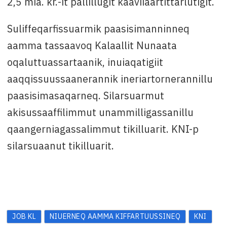
2,5 mia. kr.-it pallillugit kaaviiaartittarlutigit.
Suliffeqarfissuarmik paasisimanninneq
aamma tassaavoq Kalaallit Nunaata
oqaluttuassartaanik, inuiaqatigiit
aaqqissuussaanerannik ineriartornerannillu
paasisimasaqarneq. Silarsuarmut
akisussaaffilimmut unammilligassanillu
qaangerniagassalimmut tikilluarit. KNI-p
silarsuaanut tikilluarit.
JOB KL
NIUERNEQ AAMMA KIFFARTUUSSINEQ
KNI