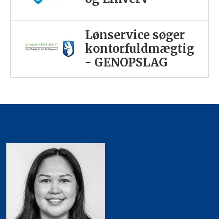
Lønservice søger
kontorfuldmægtig
- GENOPSLAG