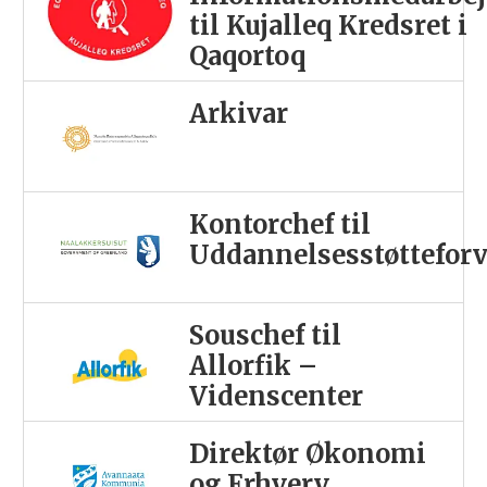
til Kujalleq Kredsret i
Qaqortoq
Arkivar
Kontorchef til
Uddannelsesstøttefor
Souschef til
Allorfik –
Videnscenter
Direktør Økonomi
og Erhverv