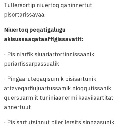
Tullersortip niuertoq qaninnertut
pisortarissavaa.
Niuertoq peqatigalugu
akisussaaqataaffigissavatit:
· Pisiniarfik siuariartortinnissaanik
periarfissarpassualik
· Pingaaruteqaqisumik pisisartunik
attaveqarfiujuartussamik nioqqutissanik
quersuarmiit tuniniaanermi kaaviiaartitat
annertuut
· Pisisartutsinnut pilerilersitsisinnaasunik