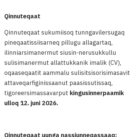
Qinnuteqaat
Qinnuteqaat sukumiisoq tunngavilersugaq
pineqaatissiisarneq pillugu allagartaq,
ilinniarsimanermut siusin-nerusukkullu
sulisimanermut allattukkanik imalik (CV),
oqaaseqaatit aammalu sulisitsisorisimasavit
attaveqarfiginissaanut paasissutissaq,
tigoreersimassavarput
kingusinnerpaamik
ulloq 12. juni 2026.
Qinnuteqaat uunga nassiunneqassaaq: