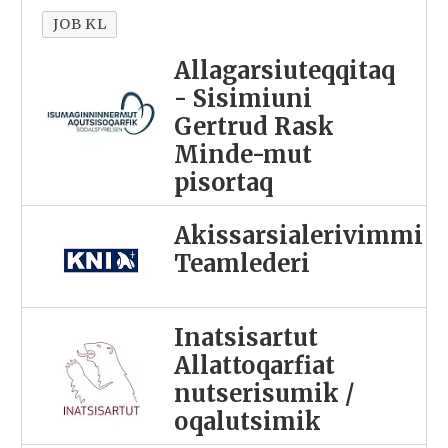
JOB KL
Allagarsiuteqqitaq
- Sisimiuni
Gertrud Rask
Minde-mut
pisortaq
Akissarsialerivimmi
Teamlederi
Inatsisartut
Allattoqarfiat
nutserisumik /
oqalutsimik