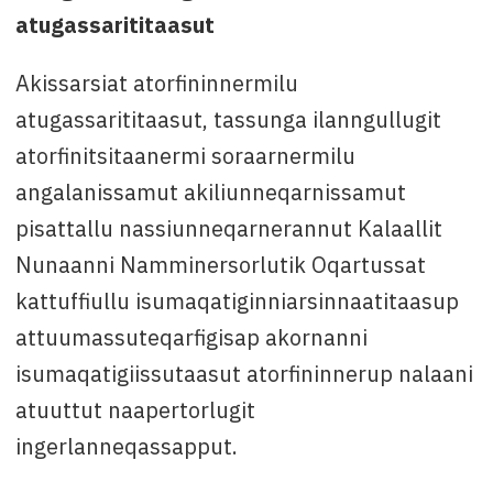
atugassarititaasut
Akissarsiat atorfininnermilu
atugassarititaasut, tassunga ilanngullugit
atorfinitsitaanermi soraarnermilu
angalanissamut akiliunneqarnissamut
pisattallu nassiunneqarnerannut Kalaallit
Nunaanni Namminersorlutik Oqartussat
kattuffiullu isumaqatiginniarsinnaatitaasup
attuumassuteqarfigisap akornanni
isumaqatigiissutaasut atorfininnerup nalaani
atuuttut naapertorlugit
ingerlanneqassapput.