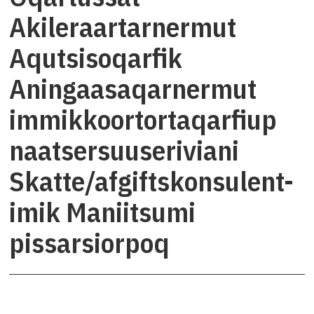
Akileraartarnermut
Aqutsisoqarfik
Aningaasaqarnermut
immikkoortortaqarfiup
naatsersuuseriviani
Skatte/afgiftskonsulent-
imik Maniitsumi
pissarsiorpoq