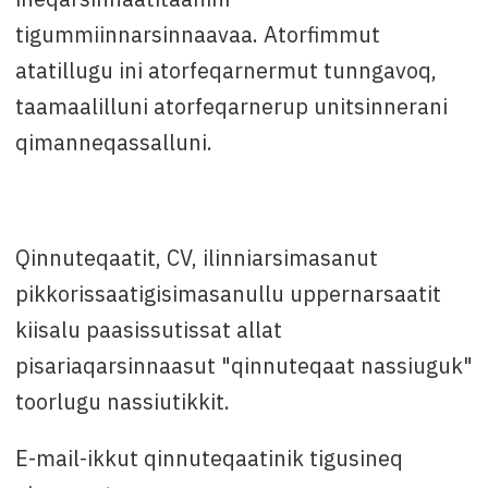
tigummiinnarsinnaavaa. Atorfimmut
atatillugu ini atorfeqarnermut tunngavoq,
taamaalilluni atorfeqarnerup unitsinnerani
qimanneqassalluni.
Qinnuteqaatit, CV, ilinniarsimasanut
pikkorissaatigisimasanullu uppernarsaatit
kiisalu paasissutissat allat
pisariaqarsinnaasut "qinnuteqaat nassiuguk"
toorlugu nassiutikkit.
E-mail-ikkut qinnuteqaatinik tigusineq