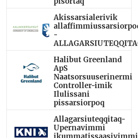
pisortaq
Akissarsialerivik
allaffimmiussarsiorpo
-
ALLAGARSIUTEQQITA
Halibut Greenland
ApS
Naatsorsuuserinermi
Controller-imik
Ilulissani
pissarsiorpoq
Allagarsiuteqqitaq-
Upernavimmi
ikummatissaasivimm