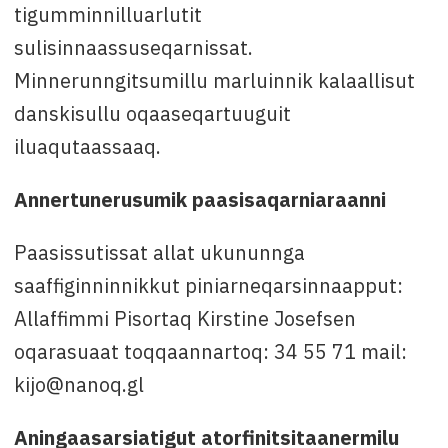
tigumminnilluarlutit
sulisinnaassuseqarnissat.
Minnerunngitsumillu marluinnik kalaallisut
danskisullu oqaaseqartuuguit
iluaqutaassaaq.
Annertunerusumik paasisaqarniaraanni
Paasissutissat allat ukununnga
saaffiginninnikkut piniarneqarsinnaapput:
Allaffimmi Pisortaq Kirstine Josefsen
oqarasuaat toqqaannartoq: 34 55 71 mail:
kijo@nanoq.gl
Aningaasarsiatigut atorfinitsitaanermilu