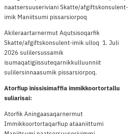
naatsersuuseriviani Skatte/afgiftskonsulent-
imik Maniitsumi pissarsiorpoq
Akileraartarnermut Aqutsisoqarfik
Skatte/afgiftskonsulent-imik ulloq 1. Juli
2026 sulilersussamik
isumaqatigiissuteqarnikkulluunniit
sulilersinnaasumik pissarsiorpoq.
Atorfiup inissisimaffia immikkoortortallu
suliarisai:
Atorfik Aningaasaqarnermut
Immikkoortortaqarfiup ataaniittumi
Maniitsumi naatsorsuuserivimmi