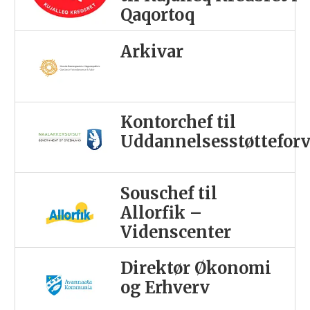
Qaqortoq
Arkivar
Kontorchef til
Uddannelsesstøttefor
Souschef til
Allorfik –
Videnscenter
Direktør Økonomi
og Erhverv