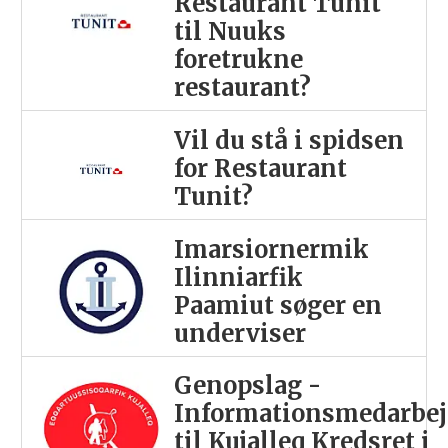
Restaurant Tunit
til Nuuks
foretrukne
restaurant?
Vil du stå i spidsen
for Restaurant
Tunit?
Imarsiornermik
Ilinniarfik
Paamiut søger en
underviser
Genopslag -
Informationsmedarbej
til Kujalleq Kredsret i