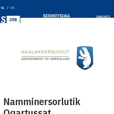
KL
DK
ANNONCE
Namminersorlutik
Oqartussat