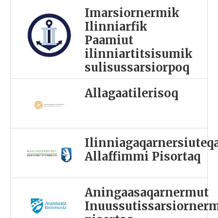
Imarsiornermik
Ilinniarfik
Paamiut
ilinniartitsisumik
sulisussarsiorpoq
Allagaatilerisoq
Ilinniagaqarnersiuteq
Allaffimmi Pisortaq
Aningaasaqarnermut
Inuussutissarsiorner