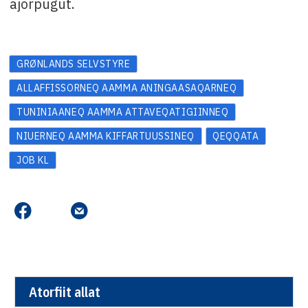
ajorpugut.
GRØNLANDS SELVSTYRE
ALLAFFISSORNEQ AAMMA ANINGAASAQARNEQ
TUNINIAANEQ AAMMA ATTAVEQATIGIINNEQ
NIUERNEQ AAMMA KIFFARTUUSSINEQ
QEQQATA
JOB KL
Atorfiit allat