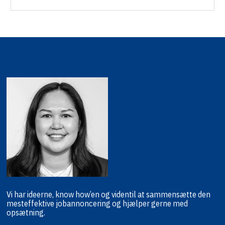
Vi har ideerne, know how’en og viden
til at sammensætte den
mest
effektive jobannoncering og hjælper
gerne med
opsætning.