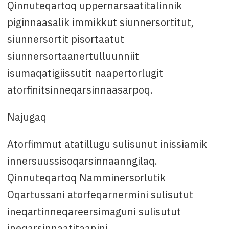
Qinnuteqartoq uppernarsaatitalinnik
piginnaasalik immikkut siunnersortitut,
siunnersortit pisortaatut
siunnersortaanertulluunniit
isumaqatigiissutit naapertorlugit
atorfinitsinneqarsinnaasarpoq.
Najugaq
Atorfimmut atatillugu sulisunut inissiamik
innersuussisoqarsinnaanngilaq.
Qinnuteqartoq Namminersorlutik
Oqartussani atorfeqarnermini sulisutut
ineqartinneqareersimaguni sulisutut
ineqarsinnaatitaanini