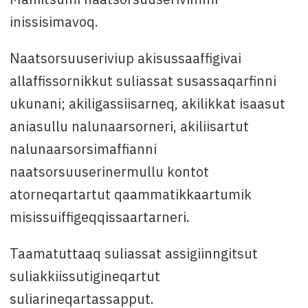
inissisimavoq.
Naatsorsuuseriviup akisussaaffigivai
allaffissornikkut suliassat susassaqarfinni
ukunani; akiligassiisarneq, akilikkat isaasut
aniasullu nalunaarsorneri, akiliisartut
nalunaarsorsimaffianni
naatsorsuuserinermullu kontot
atorneqartartut qaammatikkaartumik
misissuiffigeqqissaartarneri.
Taamatuttaaq suliassat assigiinngitsut
suliakkiissutigineqartut
suliarineqartassapput.