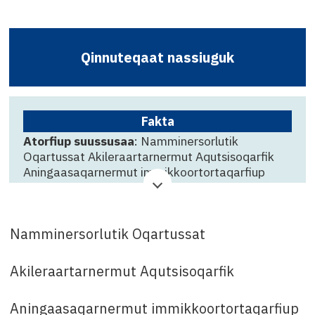
Qinnuteqaat nassiuguk
Fakta
Atorfiup suussusaa
: Namminersorlutik
Oqartussat Akileraartarnermut Aqutsisoqarfik
Aningaasaqarnermut immikkoortortaqarfiup
naatsersuuseriviani Skatte/afgiftskonsulent-imik
Maniitsumi pissarsiorpoq
Suliffeqarfik
: Skattestyrelsen
Namminersorlutik Oqartussat
Qinnuteqarfissamut killigititaq
: 23. juuni
Akileraartarnermut Aqutsisoqarfik
Attavissaq
: Kirstine Josefsen oqarasuaat
toqqaannartoq: 34 55 71 mail: kijo@nanoq.gl
Aningaasaqarnermut immikkoortortaqarfiup