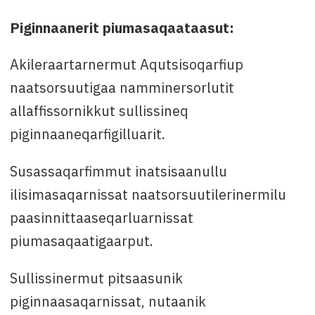
Piginnaanerit piumasaqaataasut:
Akileraartarnermut Aqutsisoqarfiup
naatsorsuutigaa namminersorlutit
allaffissornikkut sullissineq
piginnaaneqarfigilluarit.
Susassaqarfimmut inatsisaanullu
ilisimasaqarnissat naatsorsuutilerinermilu
paasinnittaaseqarluarnissat
piumasaqaatigaarput.
Sullissinermut pitsaasunik
piginnaasaqarnissat, nutaanik