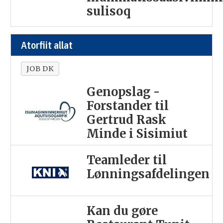
sulisoq
Atorfiit allat
JOB DK
Genopslag -
Forstander til
Gertrud Rask
Minde i Sisimiut
Teamleder til
Lønningsafdelingen
Kan du gøre