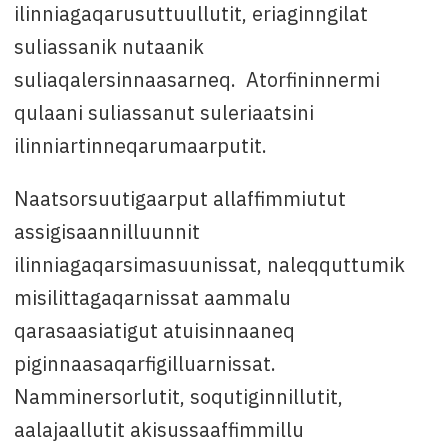
ilinniagaqarusuttuullutit, eriaginngilat
suliassanik nutaanik
suliaqalersinnaasarneq. Atorfininnermi
qulaani suliassanut suleriaatsini
ilinniartinneqarumaarputit.
Naatsorsuutigaarput allaffimmiutut
assigisaannilluunnit
ilinniagaqarsimasuunissat, naleqquttumik
misilittagaqarnissat aammalu
qarasaasiatigut atuisinnaaneq
piginnaasaqarfigilluarnissat.
Namminersorlutit, soqutiginnillutit,
aalajaallutit akisussaaffimmillu