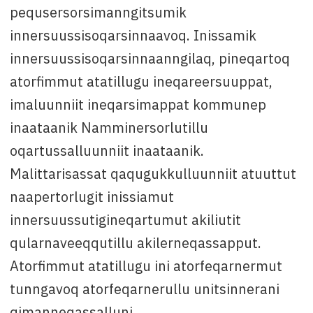
pequsersorsimanngitsumik
innersuussisoqarsinnaavoq. Inissamik
innersuussisoqarsinnaanngilaq, pineqartoq
atorfimmut atatillugu ineqareersuuppat,
imaluunniit ineqarsimappat kommunep
inaataanik Namminersorlutillu
oqartussalluunniit inaataanik.
Malittarisassat qaqugukkulluunniit atuuttut
naapertorlugit inissiamut
innersuussutigineqartumut akiliutit
qularnaveeqqutillu akilerneqassapput.
Atorfimmut atatillugu ini atorfeqarnermut
tunngavoq atorfeqarnerullu unitsinnerani
qimanneqassalluni.