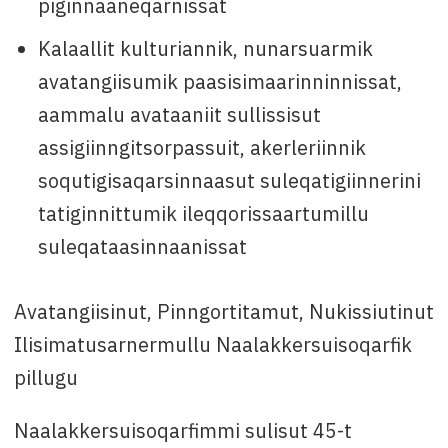
piginnaaneqarnissat
Kalaallit kulturiannik, nunarsuarmik
avatangiisumik paasisimaarinninnissat,
aammalu avataaniit sullissisut
assigiinngitsorpassuit, akerleriinnik
soqutigisaqarsinnaasut suleqatigiinnerini
tatiginnittumik ileqqorissaartumillu
suleqataasinnaanissat
Avatangiisinut, Pinngortitamut, Nukissiutinut
Ilisimatusarnermullu Naalakkersuisoqarfik
pillugu
Naalakkersuisoqarfimmi sulisut 45-t