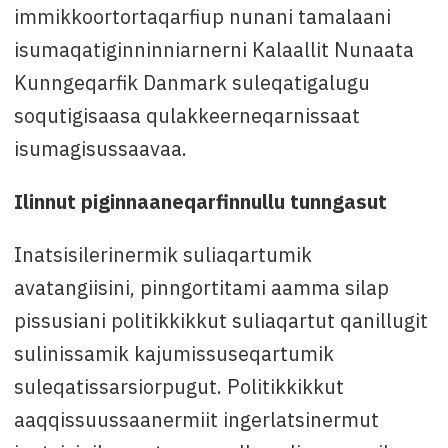
immikkoortortaqarfiup nunani tamalaani
isumaqatiginninniarnerni Kalaallit Nunaata
Kunngeqarfik Danmark suleqatigalugu
soqutigisaasa qulakkeerneqarnissaat
isumagisussaavaa.
Ilinnut piginnaaneqarfinnullu tunngasut
Inatsisilerinermik suliaqartumik
avatangiisini, pinngortitami aamma silap
pissusiani politikkikkut suliaqartut qanillugit
sulinissamik kajumissuseqartumik
suleqatissarsiorpugut. Politikkikkut
aaqqissuussaanermiit ingerlatsinermut