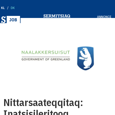
KL
DK
ANNONCE
Nittarsaateqqitaq:
Inatsisileritooq