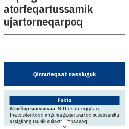
atorfeqartussamik
ujartorneqarpoq
Qinnuteqaat nassiuguk
Fakta
Atorfiup suussusaa
: Nittarsaateqqitaq:
Inatsisileritooq anguniagaqarluartoq suliassanillu
assigiinngitsunik suliaqarsinnaasoq
Pinngortitamut, Avatangiisinut, Nukissiuutinut