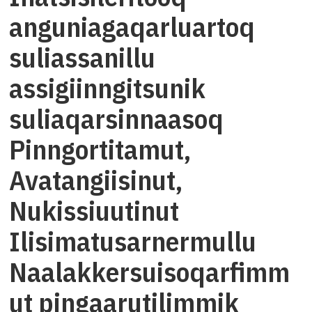
anguniagaqarluartoq
suliassanillu
assigiinngitsunik
suliaqarsinnaasoq
Pinngortitamut,
Avatangiisinut,
Nukissiuutinut
Ilisimatusarnermullu
Naalakkersuisoqarfimm
ut pingaarutilimmik