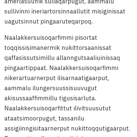
amerlasuunik suliaqarpugut, aammalu
sullivinni ineriartorsinnaallutit misiginissat
uagutsinnut pingaaruteqarpoq.
Naalakkersuisoqarfimmi pisortat
toqqissisimanermik nukittorsaanissat
qaffasissutsimillu allanngutsaaliuinissaq
pingaartippaat. Naalakkersuisoqarfimmi
nikerartuarnerput ilisarnaatigaarput,
aammalu ilungersuussisuuvugut
akisussaaffimmillu tigusisarluta.
Naalakkersuisoqarfittut ilivitsuusutut
ataatsimoorpugut, tassanilu
assigiinngisitaarnerput nukittoqqutigaarput.