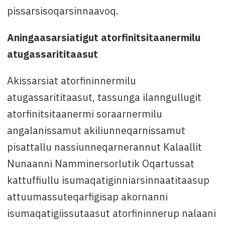
pissarsisoqarsinnaavoq.
Aningaasarsiatigut atorfinitsitaanermilu
atugassarititaasut
Akissarsiat atorfininnermilu
atugassarititaasut, tassunga ilanngullugit
atorfinitsitaanermi soraarnermilu
angalanissamut akiliunneqarnissamut
pisattallu nassiunneqarnerannut Kalaallit
Nunaanni Namminersorlutik Oqartussat
kattuffiullu isumaqatiginniarsinnaatitaasup
attuumassuteqarfigisap akornanni
isumaqatigiissutaasut atorfininnerup nalaani