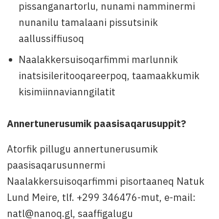
pissanganartorlu, nunami namminermi
nunanilu tamalaani pissutsinik
aallussiffiusoq
Naalakkersuisoqarfimmi marlunnik
inatsisileritooqareerpoq, taamaakkumik
kisimiinnavianngilatit
Annertunerusumik paasisaqarusuppit?
Atorfik pillugu annertunerusumik
paasisaqarusunnermi
Naalakkersuisoqarfimmi pisortaaneq Natuk
Lund Meire, tlf. +299 346476-mut, e-mail:
natl@nanoq.gl, saaffigalugu