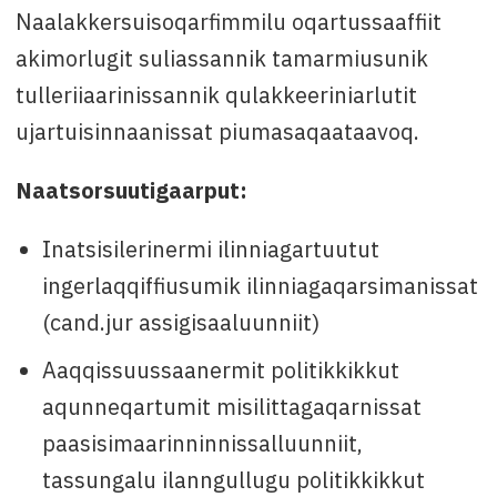
Naalakkersuisoqarfimmilu oqartussaaffiit
akimorlugit suliassannik tamarmiusunik
tulleriiaarinissannik qulakkeeriniarlutit
ujartuisinnaanissat piumasaqaataavoq.
Naatsorsuutigaarput:
Inatsisilerinermi ilinniagartuutut
ingerlaqqiffiusumik ilinniagaqarsimanissat
(cand.jur assigisaaluunniit)
Aaqqissuussaanermit politikkikkut
aqunneqartumit misilittagaqarnissat
paasisimaarinninnissalluunniit,
tassungalu ilanngullugu politikkikkut