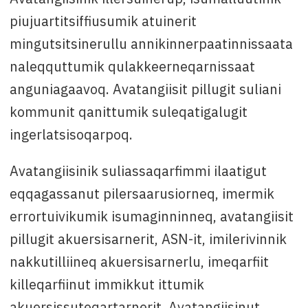
piujuartitsiffiusumik atuinerit
mingutsitsinerullu annikinnerpaatinnissaata
naleqquttumik qulakkeerneqarnissaat
anguniagaavoq. Avatangiisit pillugit suliani
kommunit qanittumik suleqatigalugit
ingerlatsisoqarpoq.
Avatangiisinik suliassaqarfimmi ilaatigut
eqqagassanut pilersaarusiorneq, imermik
errortuivikumik isumaginninneq, avatangiisit
pillugit akuersisarnerit, ASN-it, imilerivinnik
nakkutilliineq akuersisarnerlu, imeqarfiit
killeqarfiinut immikkut ittumik
akuersissuteqartarnerit, Avatangiisinut