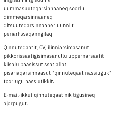
uummasuuteqarsinnaaneq soorlu
qimmeqarsinnaaneq
qitsuuteqarsinnaanerluunniit
periarfissaqanngilaq
Qinnuteqaatit, CV, ilinniarsimasanut
pikkorissaatigisimasanullu uppernarsaatit
kiisalu paasissutissat allat
pisariaqarsinnaasut "qinnuteqaat nassiuguk"
toorlugu nassiutikkit.
E-mail-ikkut qinnuteqaatinik tigusineq
ajorpugut.