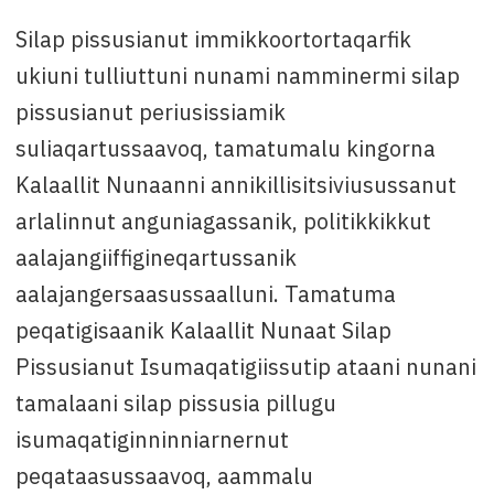
Silap pissusianut immikkoortortaqarfik
ukiuni tulliuttuni nunami namminermi silap
pissusianut periusissiamik
suliaqartussaavoq, tamatumalu kingorna
Kalaallit Nunaanni annikillisitsiviusussanut
arlalinnut anguniagassanik, politikkikkut
aalajangiiffigineqartussanik
aalajangersaasussaalluni. Tamatuma
peqatigisaanik Kalaallit Nunaat Silap
Pissusianut Isumaqatigiissutip ataani nunani
tamalaani silap pissusia pillugu
isumaqatiginninniarnernut
peqataasussaavoq, aammalu