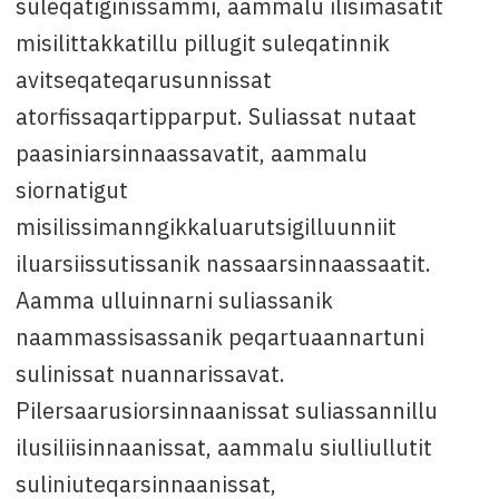
suleqatiginissammi, aammalu ilisimasatit
misilittakkatillu pillugit suleqatinnik
avitseqateqarusunnissat
atorfissaqartipparput. Suliassat nutaat
paasiniarsinnaassavatit, aammalu
siornatigut
misilissimanngikkaluarutsigilluunniit
iluarsiissutissanik nassaarsinnaassaatit.
Aamma ulluinnarni suliassanik
naammassisassanik peqartuaannartuni
sulinissat nuannarissavat.
Pilersaarusiorsinnaanissat suliassannillu
ilusiliisinnaanissat, aammalu siulliullutit
suliniuteqarsinnaanissat,