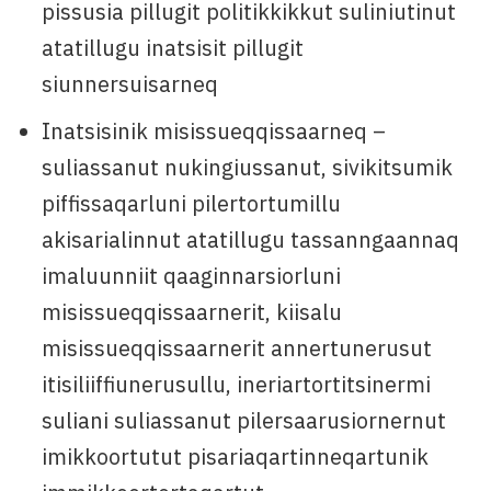
pissusia pillugit politikkikkut suliniutinut
atatillugu inatsisit pillugit
siunnersuisarneq
Inatsisinik misissueqqissaarneq –
suliassanut nukingiussanut, sivikitsumik
piffissaqarluni pilertortumillu
akisarialinnut atatillugu tassanngaannaq
imaluunniit qaaginnarsiorluni
misissueqqissaarnerit, kiisalu
misissueqqissaarnerit annertunerusut
itisiliiffiunerusullu, ineriartortitsinermi
suliani suliassanut pilersaarusiornernut
imikkoortutut pisariaqartinneqartunik