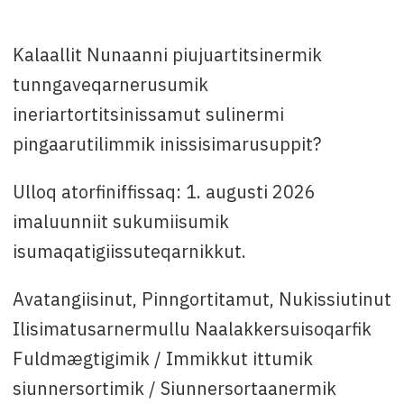
Ilisimatusarnermullu Naalakkersuisoqarfimmut
pingaarutilimmik atorfeqartussamik
Kalaallit Nunaanni piujuartitsinermik
ujartorneqarpoq
tunngaveqarnerusumik
Suliffeqarfik
: Pinngortitamut, Avatangiisinut,
Nukissiutinut Ilisimatusarnermullu
ineriartortitsinissamut sulinermi
Naalakkersuisoqarfik
pingaarutilimmik inissisimarusuppit?
Qinnuteqarfissamut killigititaq
: 6. juli
Ulloq atorfiniffissaq: 1. augusti 2026
Attavissaq
: Natuk Lund Meire, tlf. +299
imaluunniit sukumiisumik
346476-mut, e-mail: natl@nanoq.gl,
saaffigalugu pissarsisoqarsinnaavoq.
isumaqatigiissuteqarnikkut.
Avatangiisinut, Pinngortitamut, Nukissiutinut
Ilisimatusarnermullu Naalakkersuisoqarfik
Fuldmægtigimik / Immikkut ittumik
siunnersortimik / Siunnersortaanermik