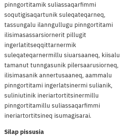
pinngortitamik suliassaqarfimmi
soqutigisaqartunik suleqateqarneq,
tassungalu ilanngullugu pinngortitami
ilisimasassarsiornerit pillugit
ingerlatitseqqittarnermik
suleqateqarnermillu siuarsaaneq, kiisalu
tamanut tunngasunik pilersaarusiorneq,
ilisimasanik annertusaaneq, aammalu
pinngortitami ingerlatsinermi sulianik,
suliniutinik ineriartortitsinermillu
pinngortitamillu suliassaqarfimmi
ineriartortitsineq isumagisarai.
Silap pissusia