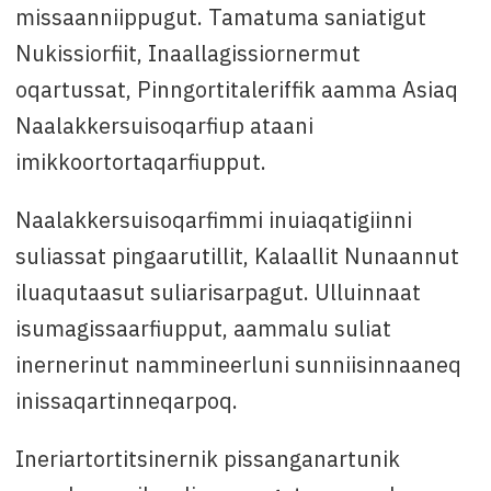
missaanniippugut. Tamatuma saniatigut
Nukissiorfiit, Inaallagissiornermut
oqartussat, Pinngortitaleriffik aamma Asiaq
Naalakkersuisoqarfiup ataani
imikkoortortaqarfiupput.
Naalakkersuisoqarfimmi inuiaqatigiinni
suliassat pingaarutillit, Kalaallit Nunaannut
iluaqutaasut suliarisarpagut. Ulluinnaat
isumagissaarfiupput, aammalu suliat
inernerinut nammineerluni sunniisinnaaneq
inissaqartinneqarpoq.
Ineriartortitsinernik pissanganartunik