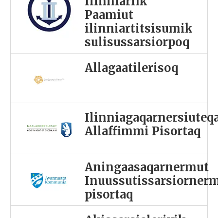
Ilinniarfik
Paamiut
ilinniartitsisumik
sulisussarsiorpoq
Allagaatilerisoq
Ilinniagaqarnersiuteq
Allaffimmi Pisortaq
Aningaasaqarnermut
Inuussutissarsiorner
pisortaq