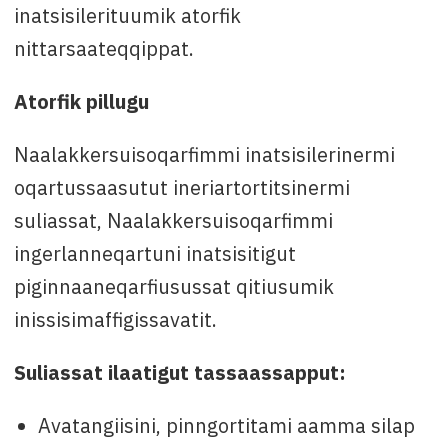
inatsisilerituumik atorfik
nittarsaateqqippat.
Atorfik pillugu
Naalakkersuisoqarfimmi inatsisilerinermi
oqartussaasutut ineriartortitsinermi
suliassat, Naalakkersuisoqarfimmi
ingerlanneqartuni inatsisitigut
piginnaaneqarfiusussat qitiusumik
inissisimaffigissavatit.
Suliassat ilaatigut tassaassapput:
Avatangiisini, pinngortitami aamma silap