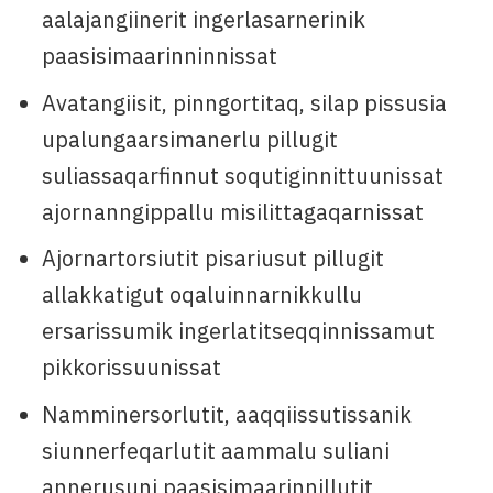
aalajangiinerit ingerlasarnerinik
paasisimaarinninnissat
Avatangiisit, pinngortitaq, silap pissusia
upalungaarsimanerlu pillugit
suliassaqarfinnut soqutiginnittuunissat
ajornanngippallu misilittagaqarnissat
Ajornartorsiutit pisariusut pillugit
allakkatigut oqaluinnarnikkullu
ersarissumik ingerlatitseqqinnissamut
pikkorissuunissat
Namminersorlutit, aaqqiissutissanik
siunnerfeqarlutit aammalu suliani
annerusuni paasisimaarinnillutit