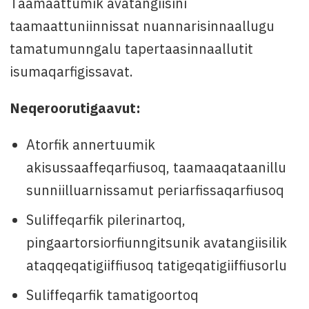
Taamaattumik avatangiisini
taamaattuniinnissat nuannarisinnaallugu
tamatumunngalu tapertaasinnaallutit
isumaqarfigissavat.
Neqeroorutigaavut:
Atorfik annertuumik
akisussaaffeqarfiusoq, taamaaqataanillu
sunniilluarnissamut periarfissaqarfiusoq
Suliffeqarfik pilerinartoq,
pingaartorsiorfiunngitsunik avatangiisilik
ataqqeqatigiiffiusoq tatigeqatigiiffiusorlu
Suliffeqarfik tamatigoortoq