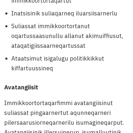
immikkoortortaqartut
Inatsisinik suliaqarneq iluarsiisarnerlu
Suliassat immikkoortortanut
oqartussaasunullu allanut akimuiffiusut,
ataqatigiissaarneqartussat
Ataatsimut isigalugu politikkikkut
kiffartuussineq
Avatangiisit
Immikkoortortaqarfimmi avatangiisinut
suliassat pingaarnertut aqunneqarneri
pilersaarusiorneqarnerilu isumagineqarput.
Avatangiisinik illersuinerup, isumalluutinik