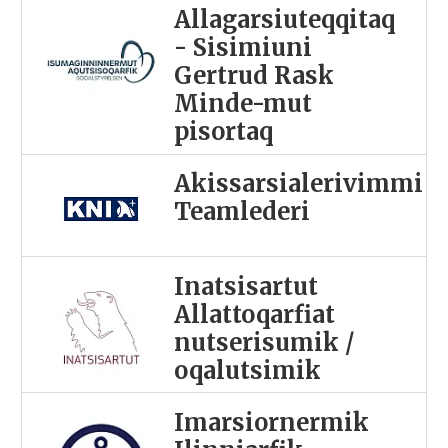
Allagarsiuteqqitaq
- Sisimiuni
Gertrud Rask
Minde-mut
pisortaq
Akissarsialerivimmi
Teamlederi
Inatsisartut
Allattoqarfiat
nutserisumik /
oqalutsimik
Imarsiornermik