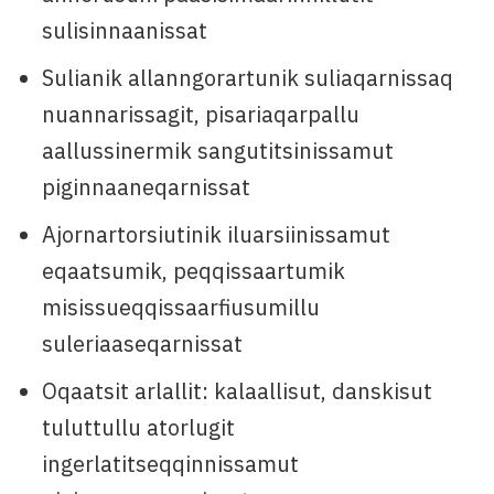
sulisinnaanissat
Sulianik allanngorartunik suliaqarnissaq
nuannarissagit, pisariaqarpallu
aallussinermik sangutitsinissamut
piginnaaneqarnissat
Ajornartorsiutinik iluarsiinissamut
eqaatsumik, peqqissaartumik
misissueqqissaarfiusumillu
suleriaaseqarnissat
Oqaatsit arlallit: kalaallisut, danskisut
tuluttullu atorlugit
ingerlatitseqqinnissamut