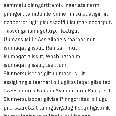
aammalu pinngortitamik ingerlatsinermi
pinngortitamillu illersuinermi suleqatigiiffiit
naapertorlugit pisussaaffiit isumagineqarput.
Tassunga ilanngullugu ilaatigut
Uumassusillit Assigiinngisitaarnerinut
isumaqatigiissut, Ramsar-imut
isumaqatigiissut, Washingtonimi
isumaqatigiissut, Issittumi
Siunnersuisoqatigiit uumassusillit
assigiinngisitaarneri pillugit suleqatigiissitaq
CAFF aamma Nunani Avannarlerni Ministerit
Siunnersuisoqatigiivisa Pinngortitaq pillugu
pilersaarutaat tunngavigalugit soqutigisanik