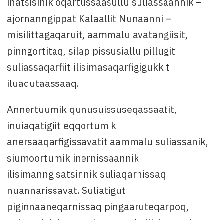
inatsisinik oqartussaasullu suliassaannik –
ajornanngippat Kalaallit Nunaanni –
misilittagaqaruit, aammalu avatangiisit,
pinngortitaq, silap pissusiallu pillugit
suliassaqarfiit ilisimasaqarfigigukkit
iluaqutaassaaq.
Annertuumik qunusuissuseqassaatit,
inuiaqatigiit eqqortumik
anersaaqarfigissavatit aammalu suliassanik,
siumoortumik inernissaannik
ilisimanngisatsinnik suliaqarnissaq
nuannarissavat. Suliatigut
piginnaaneqarnissaq pingaaruteqarpoq,