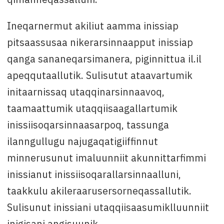
Ineqarnermut akiliut aamma inissiap
pitsaassusaa nikerarsinnaapput inissiap
qanga sananeqarsimanera, piginnittua il.il
apeqqutaallutik. Sulisutut ataavartumik
initaarnissaq utaqqinarsinnaavoq,
taamaattumik utaqqiisaagallartumik
inissiisoqarsinnaasarpoq, tassunga
ilanngullugu najugaqatigiiffinnut
minnerusunut imaluunniit akunnittarfimmi
inissianut inissiisoqarallarsinnaalluni,
taakkulu akileraarusersorneqassallutik.
Sulisunut inissiani utaqqiisaasumiklluunniit
inigisani angisuunik