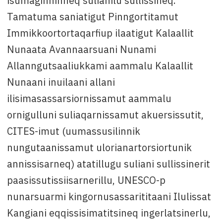
isumaginninneq sulianilu sullissineq.
Tamatuma saniatigut Pinngortitamut
Immikkoortortaqarfiup ilaatigut Kalaallit
Nunaata Avannaarsuani Nunami
Allanngutsaaliukkami aammalu Kalaallit
Nunaani inuilaani allani
ilisimasassarsiornissamut aammalu
ornigulluni suliaqarnissamut akuersissutit,
CITES-imut (uumassusilinnik
nungutaanissamut ulorianartorsiortunik
annissisarneq) atatillugu suliani sullissinerit
paasissutissiisarnerillu, UNESCO-p
nunarsuarmi kingornusassarititaani Ilulissat
Kangiani eqqissisimatitsineq ingerlatsinerlu,