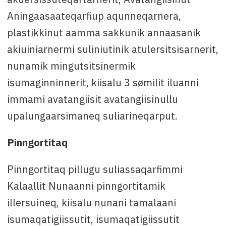
Aningaasaateqarfiup aqunneqarnera,
plastikkinut aamma sakkunik annaasanik
akiuiniarnermi suliniutinik atulersitsisarnerit,
nunamik mingutsitsinermik
isumaginninnerit, kiisalu 3 sømilit iluanni
immami avatangiisit avatangiisinullu
upalungaarsimaneq suliarineqarput.
Pinngortitaq
Pinngortitaq pillugu suliassaqarfimmi
Kalaallit Nunaanni pinngortitamik
illersuineq, kiisalu nunani tamalaani
isumaqatigiissutit, isumaqatigiissutit