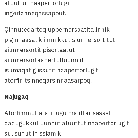
atuuttut naapertorlugit
ingerlanneqassapput.
Qinnuteqartoq uppernarsaatitalinnik
piginnaasalik immikkut siunnersortitut,
siunnersortit pisortaatut
siunnersortaanertulluunniit
isumaqatigiissutit naapertorlugit
atorfinitsinneqarsinnaasarpoq.
Najugaq
Atorfimmut atatillugu malittarisassat
qaqugukkulluunniit atuuttut naapertorlugit
sulisunut inissiamik