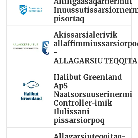
Aningaasaqarnermut
Inuussutissarsiorner
pisortaq
Akissarsialerivik
allaffimmiussarsiorpo
-
ALLAGARSIUTEQQITA
Halibut Greenland
ApS
Naatsorsuuserinermi
Controller-imik
Ilulissani
pissarsiorpoq
Allagarsiuteqqitaq-