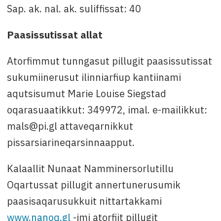
Sap. ak. nal. ak. suliffissat: 40
Paasissutissat allat
Atorfimmut tunngasut pillugit paasissutissat
sukumiinerusut ilinniarfiup kantiinami
aqutsisumut Marie Louise Siegstad
oqarasuaatikkut: 349972, imal. e-mailikkut:
mals@pi.gl attaveqarnikkut
pissarsiarineqarsinnaapput.
Kalaallit Nunaat Namminersorlutillu
Oqartussat pillugit annertunerusumik
paasisaqarusukkuit nittartakkami
www.nanoq.gl
-imi atorfiit pillugit