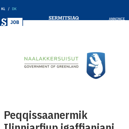
KL
DK
ANNONCE
Peqqissaanermik
Ilinniarfiup igaffianiani