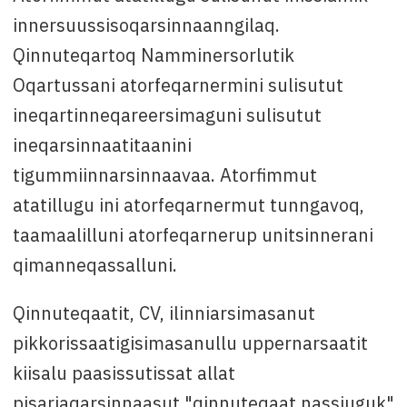
innersuussisoqarsinnaanngilaq.
Qinnuteqartoq Namminersorlutik
Oqartussani atorfeqarnermini sulisutut
ineqartinneqareersimaguni sulisutut
ineqarsinnaatitaanini
tigummiinnarsinnaavaa. Atorfimmut
atatillugu ini atorfeqarnermut tunngavoq,
taamaalilluni atorfeqarnerup unitsinnerani
qimanneqassalluni.
Qinnuteqaatit, CV, ilinniarsimasanut
pikkorissaatigisimasanullu uppernarsaatit
kiisalu paasissutissat allat
pisariaqarsinnaasut "qinnuteqaat nassiuguk"