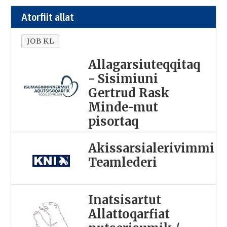
Atorfiit allat
JOB KL
Allagarsiuteqqitaq
- Sisimiuni
Gertrud Rask
Minde-mut
pisortaq
Akissarsialerivimmi
Teamlederi
Inatsisartut
Allattoqarfiat