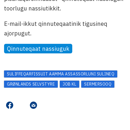
toorlugu nassiutikkit.
E-mail-ikkut qinnuteqaatinik tigusineq
ajorpugut.
Qinnuteqaat nassiuguk
SULIFFEQARFISSUIT AAMMA ASSASSORLUNI SULINEQ
GRØNLANDS SELVSTYRE
JOB KL
SERMERSOOQ