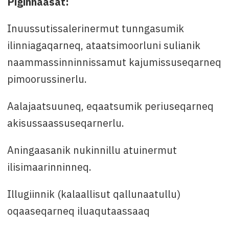
Piginnaasat:
Inuussutissalerinermut tunngasumik
ilinniagaqarneq, ataatsimoorluni sulianik
naammassinninnissamut kajumissuseqarneq
pimoorussinerlu.
Aalajaatsuuneq, eqaatsumik periuseqarneq
akisussaassuseqarnerlu.
Aningaasanik nukinnillu atuinermut
ilisimaarinninneq.
Illugiinnik (kalaallisut qallunaatullu)
oqaaseqarneq iluaqutaassaaq