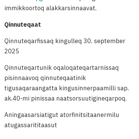
immikkoortoq alakkarsinnaavat.
Qinnuteqaat
Qinnuteqarfissaq kingulleq 30. september
2025
Qinnuteqartunik oqaloqateqartarnissaq
pisinnaavoq qinnuteqaatinik
tigusaqaraangatta kingusinnerpaamilli sap.
ak.40-mi pinissaa naatsorsuutigineqarpoq.
Aningaasarsiatigut atorfinitsitaanermilu
atugassarititaasut