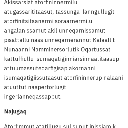
Akissarsiat atorfininnermilu
atugassarititaasut, tassunga ilanngullugit
atorfinitsitaanermi soraarnermilu
angalanissamut akiliunneqarnissamut
pisattallu nassiunneqarnerannut Kalaallit
Nunaanni Namminersorlutik Oqartussat
kattuffiullu isumaqatiginniarsinnaatitaasup
attuumassuteqarfigisap akornanni
isumaqatigiissutaasut atorfininnerup nalaani
atuuttut naapertorlugit
ingerlanneqassapput.
Najugaq
Atorfimmut atatillugu sulisunut inissiamik