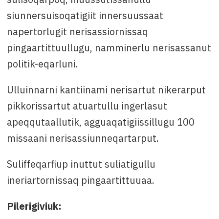
siunnersuisoqatigiit innersuussaat
napertorlugit nerisassiornissaq
pingaartittuullugu, namminerlu nerisassanut
politik-eqarluni.
Ulluinnarni kantiinami nerisartut nikerarput
pikkorissartut atuartullu ingerlasut
apeqqutaallutik, agguaqatigiissillugu 100
missaani nerisassiunneqartarput.
Suliffeqarfiup inuttut suliatigullu
ineriartornissaq pingaartittuuaa.
Pilerigiviuk: