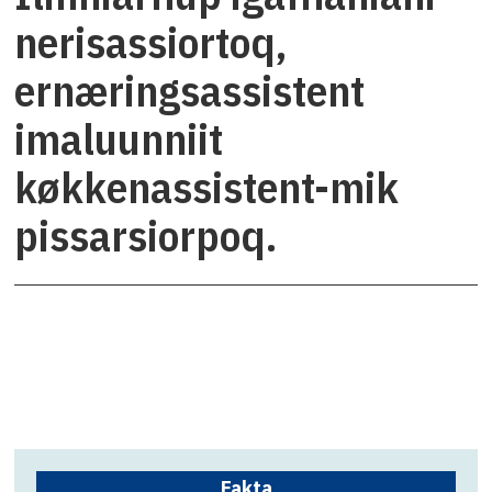
nerisassiortoq,
ernæringsassistent
imaluunniit
køkkenassistent-mik
pissarsiorpoq.
Fakta