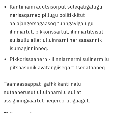
Kantiinami aqutsisorput suleqatigalugu
nerisaqarneq pillugu politikkitut
aalajangersagaasoq tunngavigalugu
ilinniartut, pikkorissartut, ilinniartitsisut
sulisullu allat ulluinnarni nerisasaannik
isumaginninneq.
Pikkorissaanerni- ilinniarnermi sulinermilu
pitsaasunik avatangiiseqartitseqataaneq
Taamaassappat igaffik kantiinalu
nutaanerusut ulluinnarnilu suliat
assigiinngiiaartut neqeroorutigaagut.