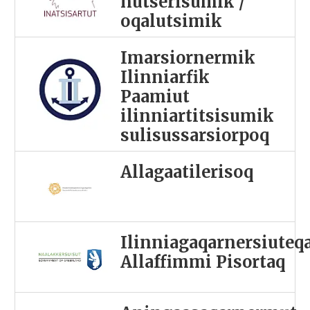
nutserisumik /
oqalutsimik
Imarsiornermik
Ilinniarfik
Paamiut
ilinniartitsisumik
sulisussarsiorpoq
Allagaatilerisoq
Ilinniagaqarnersiuteq
Allaffimmi Pisortaq