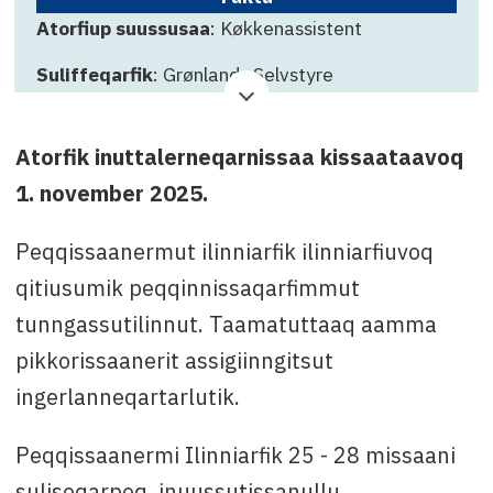
Atorfiup suussusaa
: Køkkenassistent
Suliffeqarfik
: Grønlands Selvstyre
Qinnuteqarfissamut killigititaq
: 30. september
2025 12:00
Atorfik inuttalerneqarnissaa kissaataavoq
Attavissaq
: Marie Louise Siegstad tlf: 349972,
1. november 2025.
e-mail:
mals@pi.gl
Peqqissaanermut ilinniarfik ilinniarfiuvoq
qitiusumik peqqinnissaqarfimmut
tunngassutilinnut. Taamatuttaaq aamma
pikkorissaanerit assigiinngitsut
ingerlanneqartarlutik.
Peqqissaanermi Ilinniarfik 25 - 28 missaani
sulisoqarpoq, inuussutissanullu