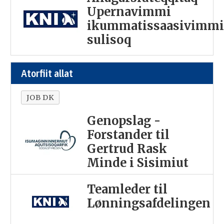
Upernavimmi
ikummatissaasivimm
sulisoq
Atorfiit allat
JOB DK
Genopslag -
Forstander til
Gertrud Rask
Minde i Sisimiut
Teamleder til
Lønningsafdelingen