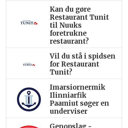
Kan du gøre
Restaurant Tunit
til Nuuks
foretrukne
restaurant?
Vil du stå i spidsen
for Restaurant
Tunit?
Imarsiornermik
Ilinniarfik
Paamiut søger en
underviser
Genopslag -