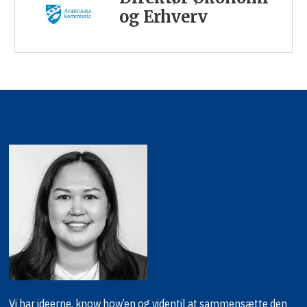
og Erhverv
Vi har ideerne, know how’en og viden
til at sammensætte den