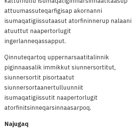
kattuffiullu isumaqatiginniarsinnaatitaasup
attuumassuteqarfigisap akornanni
isumaqatigiissutaasut atorfininnerup nalaani
atuuttut naapertorlugit
ingerlanneqassapput.
Qinnuteqartoq uppernarsaatitalinnik
piginnaasalik immikkut siunnersortitut,
siunnersortit pisortaatut
siunnersortaanertulluunniit
isumaqatigiissutit naapertorlugit
atorfinitsinneqarsinnaasarpoq.
Najugaq