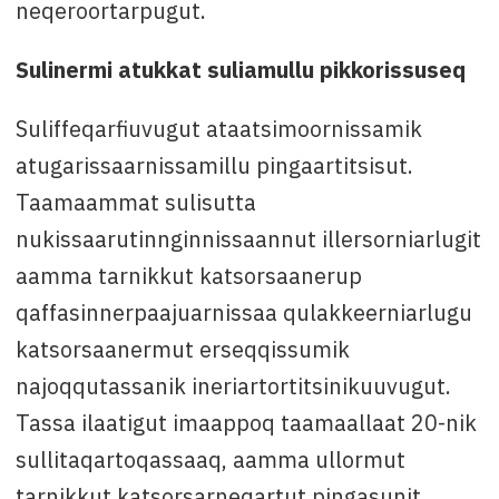
neqeroortarpugut.
Sulinermi atukkat suliamullu pikkorissuseq
Suliffeqarfiuvugut ataatsimoornissamik
atugarissaarnissamillu pingaartitsisut.
Taamaammat sulisutta
nukissaarutinnginnissaannut illersorniarlugit
aamma tarnikkut katsorsaanerup
qaffasinnerpaajuarnissaa qulakkeerniarlugu
katsorsaanermut erseqqissumik
najoqqutassanik ineriartortitsinikuuvugut.
Tassa ilaatigut imaappoq taamaallaat 20-nik
sullitaqartoqassaaq, aamma ullormut
tarnikkut katsorsarneqartut pingasunit