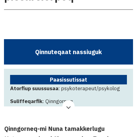
Qinnuteqaat nassiuguk
Paasissutissat
Atorfiup suussusaa
: psykoterapeut/psykolog
Suliffeqarfik
: Qinngorneq
Qinnuteqarfissamut killigititaq
: 8. juni 2026
nal. 12.00
Qinngorneq-mi Nuna tamakkerlugu
Attavissaq
: Sara Lennert, mail: sart@nanoq.gl,