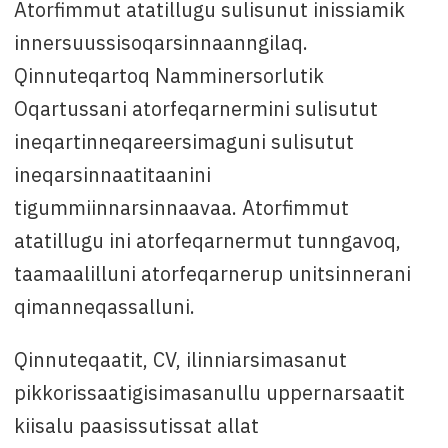
Atorfimmut atatillugu sulisunut inissiamik
innersuussisoqarsinnaanngilaq.
Qinnuteqartoq Namminersorlutik
Oqartussani atorfeqarnermini sulisutut
ineqartinneqareersimaguni sulisutut
ineqarsinnaatitaanini
tigummiinnarsinnaavaa. Atorfimmut
atatillugu ini atorfeqarnermut tunngavoq,
taamaalilluni atorfeqarnerup unitsinnerani
qimanneqassalluni.
Qinnuteqaatit, CV, ilinniarsimasanut
pikkorissaatigisimasanullu uppernarsaatit
kiisalu paasissutissat allat