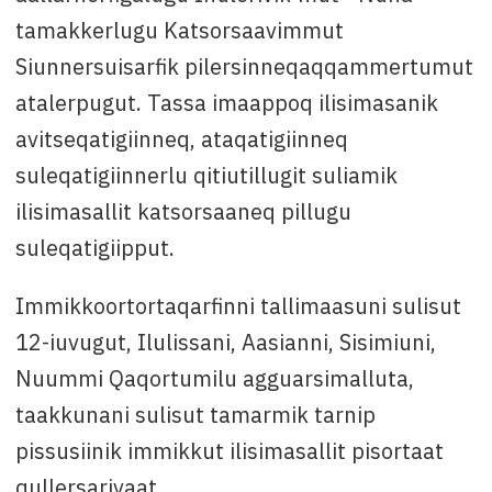
tamakkerlugu Katsorsaavimmut
Siunnersuisarfik pilersinneqaqqammertumut
atalerpugut. Tassa imaappoq ilisimasanik
avitseqatigiinneq, ataqatigiinneq
suleqatigiinnerlu qitiutillugit suliamik
ilisimasallit katsorsaaneq pillugu
suleqatigiipput.
Immikkoortortaqarfinni tallimaasuni sulisut
12-iuvugut, Ilulissani, Aasianni, Sisimiuni,
Nuummi Qaqortumilu agguarsimalluta,
taakkunani sulisut tamarmik tarnip
pissusiinik immikkut ilisimasallit pisortaat
qullersarivaat.