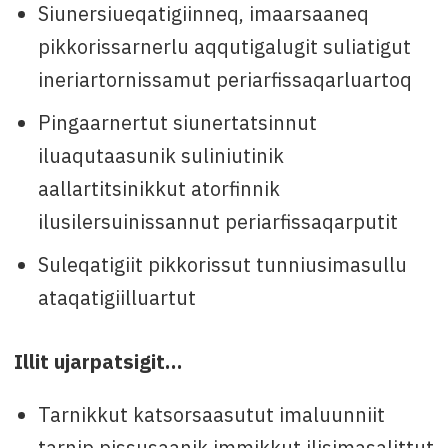
Siunersiueqatigiinneq, imaarsaaneq
pikkorissarnerlu aqqutigalugit suliatigut
ineriartornissamut periarfissaqarluartoq
Pingaarnertut siunertatsinnut
iluaqutaasunik suliniutinik
aallartitsinikkut atorfinnik
ilusilersuinissannut periarfissaqarputit
Suleqatigiit pikkorissut tunniusimasullu
ataqatigiilluartut
Illit ujarpatsigit…
Tarnikkut katsorsaasutut imaluunniit
tarnip pissusaanik immikkut ilisimasalittut