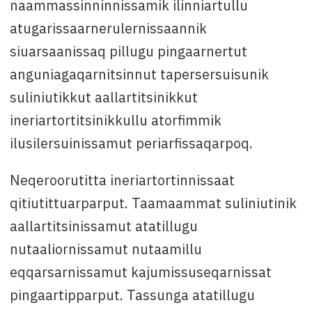
naammassinninnissamik ilinniartullu
atugarissaarnerulernissaannik
siuarsaanissaq pillugu pingaarnertut
anguniagaqarnitsinnut tapersersuisunik
suliniutikkut aallartitsinikkut
ineriartortitsinikkullu atorfimmik
ilusilersuinissamut periarfissaqarpoq.
Neqeroorutitta ineriartortinnissaat
qitiutittuarparput. Taamaammat suliniutinik
aallartitsinissamut atatillugu
nutaaliornissamut nutaamillu
eqqarsarnissamut kajumissuseqarnissat
pingaartipparput. Tassunga atatillugu