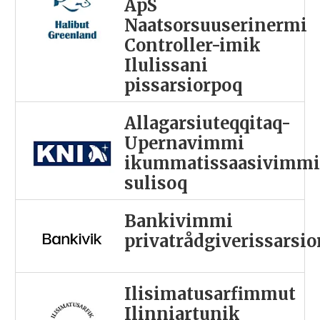
ApS
Naatsorsuuserinermi
Controller-imik
Ilulissani
pissarsiorpoq
Allagarsiuteqqitaq-
Upernavimmi
ikummatissaasivimm
sulisoq
Bankivimmi
privatrådgiverissarsi
Ilisimatusarfimmut
Ilinniartunik