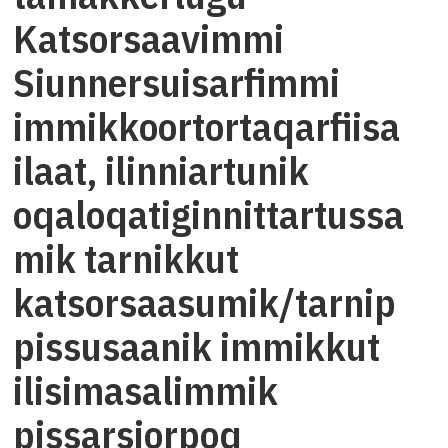
Katsorsaavimmi
Siunnersuisarfimmi
immikkoortortaqarfiisa
ilaat, ilinniartunik
oqaloqatiginnittartussa
mik tarnikkut
katsorsaasumik/tarnip
pissusaanik immikkut
ilisimasalimmik
pissarsiorpoq