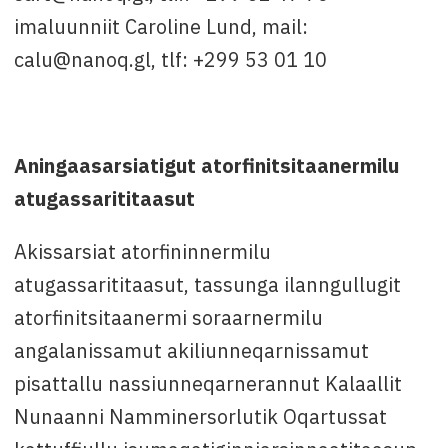
imaluunniit Caroline Lund, mail:
calu@nanoq.gl, tlf: +299 53 01 10
Aningaasarsiatigut atorfinitsitaanermilu
atugassarititaasut
Akissarsiat atorfininnermilu
atugassarititaasut, tassunga ilanngullugit
atorfinitsitaanermi soraarnermilu
angalanissamut akiliunneqarnissamut
pisattallu nassiunneqarnerannut Kalaallit
Nunaanni Namminersorlutik Oqartussat