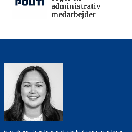
administrativ
medarbejder
Vi har ideerne, know how’en og viden
til at sammensætte den