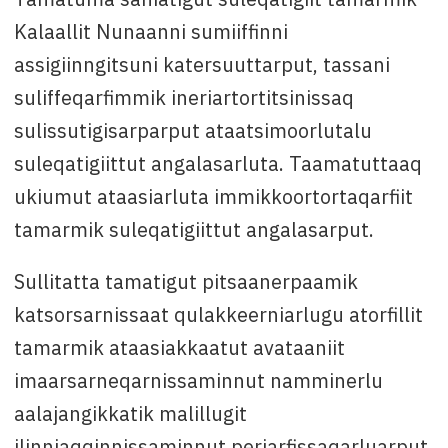
Kalaallit Nunaanni sumiiffinni
assigiinngitsuni katersuuttarput, tassani
suliffeqarfimmik ineriartortitsinissaq
sulissutigisarparput ataatsimoorlutalu
suleqatigiittut angalasarluta. Taamatuttaaq
ukiumut ataasiarluta immikkoortortaqarfiit
tamarmik suleqatigiittut angalasarput.
Sullitatta tamatigut pitsaanerpaamik
katsorsarnissaat qulakkeerniarlugu atorfillit
tamarmik ataasiakkaatut avataaniit
imaarsarneqarnissaminnut namminerlu
aalajangikkatik malillugit
ilinniaqqinnissaminnut periarfissaqarluarput.