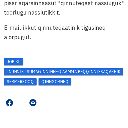
pisariaqarsinnaasut "qinnuteqaat nassiuguk"
toorlugu nassiutikkit.
E-mail-ikkut qinnuteqaatinik tigusineq
ajorpugut.
JOB KL
INUNNIK ISUMAGINNINNEQ AAMMA PEQQINNISSAQARFIK
SERMERSOOQ
QINNGORNEQ