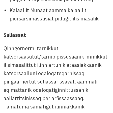
Kalaallit Nunaat aamma kalaallit
piorsarsimassusiat pillugit ilisimasalik
Suliassat
Qinngornermi tarnikkut
katsorsaasutut/tarnip pissusaanik immikkut
ilisimasalittut ilinniartunik ataasiakkaanik
katsorsaalluni oqaloqateqarnissaq
pingaarnertut suliassarissavat, aammali
eqimattanik oqaloqatiginnittussanik
aallartitsinissaq periarfissaassaaq.
Tamatuma saniatigut ilinniakkanik