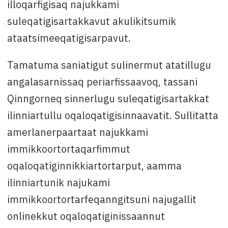
illoqarfigisaq najukkami
suleqatigisartakkavut akulikitsumik
ataatsimeeqatigisarpavut.
Tamatuma saniatigut sulinermut atatillugu
angalasarnissaq periarfissaavoq, tassani
Qinngorneq sinnerlugu suleqatigisartakkat
ilinniartullu oqaloqatigisinnaavatit. Sullitatta
amerlanerpaartaat najukkami
immikkoortortaqarfimmut
oqaloqatiginnikkiartortarput, aamma
ilinniartunik najukami
immikkoortortarfeqanngitsuni najugallit
onlinekkut oqaloqatiginissaannut