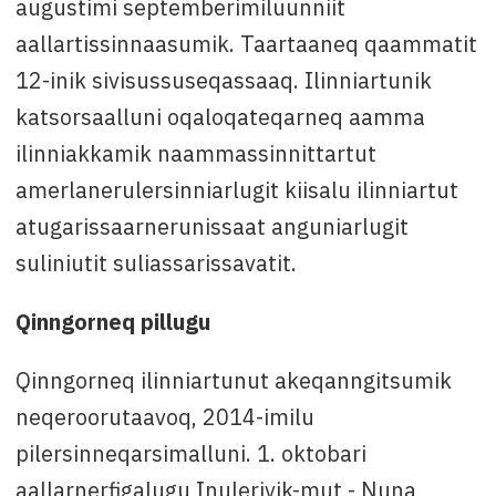
augustimi septemberimiluunniit
aallartissinnaasumik. Taartaaneq qaammatit
12-inik sivisussuseqassaaq. Ilinniartunik
katsorsaalluni oqaloqateqarneq aamma
ilinniakkamik naammassinnittartut
amerlanerulersinniarlugit kiisalu ilinniartut
atugarissaarnerunissaat anguniarlugit
suliniutit suliassarissavatit.
Qinngorneq pillugu
Qinngorneq ilinniartunut akeqanngitsumik
neqeroorutaavoq, 2014-imilu
pilersinneqarsimalluni. 1. oktobari
aallarnerfigalugu Inulerivik-mut - Nuna