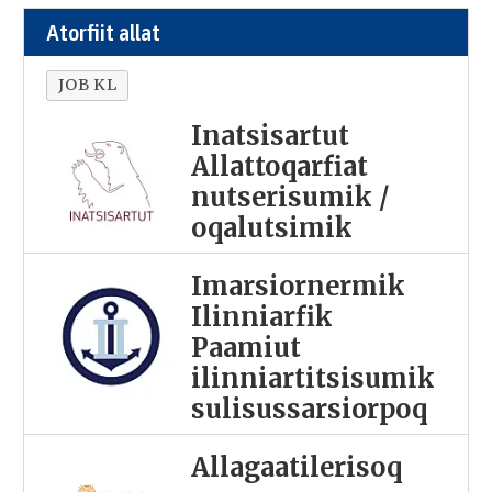
Atorfiit allat
JOB KL
Inatsisartut
Allattoqarfiat
nutserisumik /
oqalutsimik
Imarsiornermik
Ilinniarfik
Paamiut
ilinniartitsisumik
sulisussarsiorpoq
Allagaatilerisoq