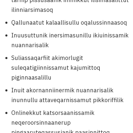
ilinniarsimasoq
Qallunaatut kalaallisullu oqalussinnaasoq
Inuusuttunik inersimasunillu ikiuinissamik
nuannarisalik
Suliassaqarfiit akimorlugit
suleqatigiinnissamut kajumittoq
piginnaasalillu
Inuit akornanniinermik nuannarisalik
inunnullu attaveqarnissamut pikkoriffilik
Onlinekkut katsorsaanissamik
neqeroorsinnaanerup
pingaaruteqassusianik paasinnittoq