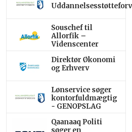
Uddannelsesstøttefor
Souschef til
Allorfik –
Videnscenter
Direktør Økonomi
og Erhverv
Lønservice søger
kontorfuldmægtig
- GENOPSLAG
Qaanaaq Politi
søger en