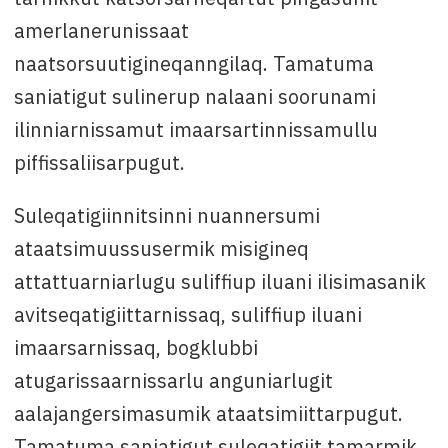
amerlanerunissaat
naatsorsuutigineqanngilaq. Tamatuma
saniatigut sulinerup nalaani soorunami
ilinniarnissamut imaarsartinnissamullu
piffissaliisarpugut.
Suleqatigiinnitsinni nuannersumi
ataatsimuussusermik misigineq
attattuarniarlugu suliffiup iluani ilisimasanik
avitseqatigiittarnissaq, suliffiup iluani
imaarsarnissaq, bogklubbi
atugarissaarnissarlu anguniarlugit
aalajangersimasumik ataatsimiittarpugut.
Tamatuma saniatigut suleqatigiit tamarmik