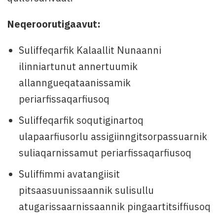
Neqeroorutigaavut:
Suliffeqarfik Kalaallit Nunaanni
ilinniartunut annertuumik
allanngueqataanissamik
periarfissaqarfiusoq
Suliffeqarfik soqutiginartoq
ulapaarfiusorlu assigiinngitsorpassuarnik
suliaqarnissamut periarfissaqarfiusoq
Suliffimmi avatangiisit
pitsaasuunissaannik sulisullu
atugarissaarnissaannik pingaartitsiffiusoq