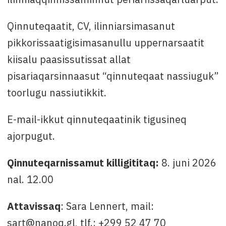
Qinnuteqaatit, CV, ilinniarsimasanut
pikkorissaatigisimasanullu uppernarsaatit
kiisalu paasissutissat allat
pisariaqarsinnaasut “qinnuteqaat nassiuguk”
toorlugu nassiutikkit.
E-mail-ikkut qinnuteqaatinik tigusineq
ajorpugut.
Qinnuteqarnissamut killigititaq:
8. juni 2026
nal. 12.00
Attavissaq
: Sara Lennert, mail:
sart@nanoq.gl, tlf.: +299 52 47 70