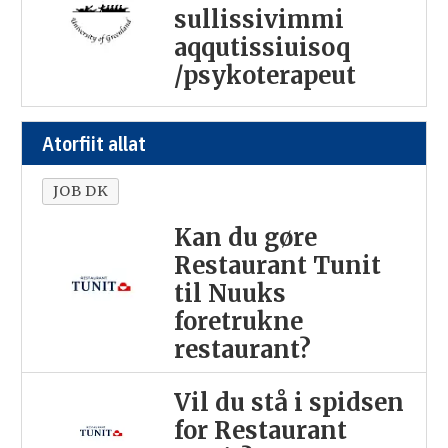
sullissivimmi
aqqutissiuisoq
/psykoterapeut
Atorfiit allat
JOB DK
Kan du gøre
Restaurant Tunit
til Nuuks
foretrukne
restaurant?
Vil du stå i spidsen
for Restaurant