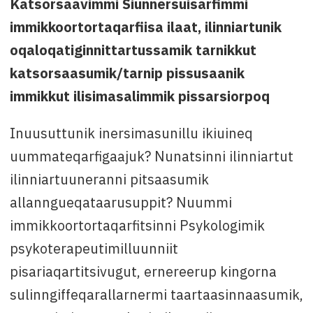
Katsorsaavimmi Siunnersuisarfimmi
tlf.: +299 52 47 70
immikkoortortaqarfiisa ilaat, ilinniartunik
oqaloqatiginnittartussamik tarnikkut
katsorsaasumik/tarnip pissusaanik
immikkut ilisimasalimmik pissarsiorpoq
Inuusuttunik inersimasunillu ikiuineq
uummateqarfigaajuk? Nunatsinni ilinniartut
ilinniartuuneranni pitsaasumik
allanngueqataarusuppit? Nuummi
immikkoortortaqarfitsinni Psykologimik
psykoterapeutimilluunniit
pisariaqartitsivugut, ernereerup kingorna
sulinngiffeqarallarnermi taartaasinnaasumik,