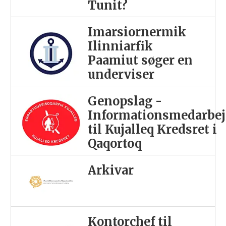
Tunit?
Imarsiornermik
Ilinniarfik
Paamiut søger en
underviser
Genopslag -
Informationsmedarbej
til Kujalleq Kredsret i
Qaqortoq
Arkivar
Kontorchef til