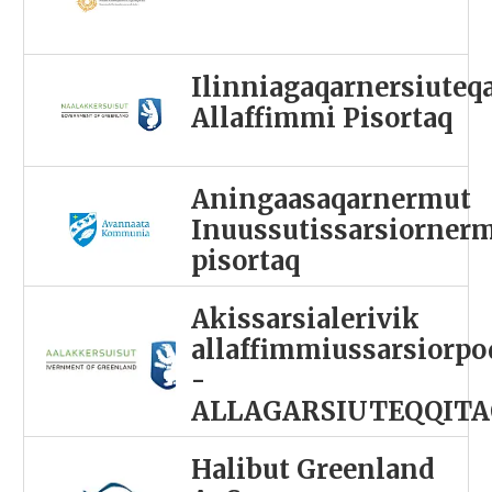
Ilinniagaqarnersiuteq
Allaffimmi Pisortaq
Aningaasaqarnermut
Inuussutissarsiorner
pisortaq
Akissarsialerivik
allaffimmiussarsiorpo
-
ALLAGARSIUTEQQITA
Halibut Greenland