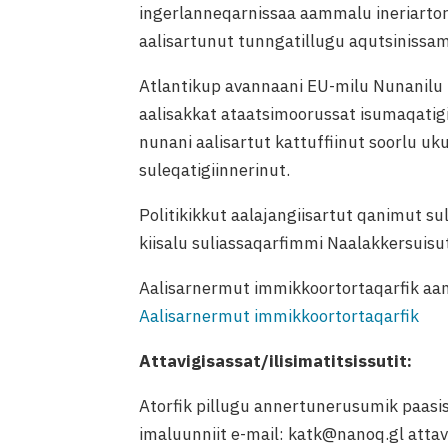
ingerlanneqarnissaa aammalu ineriartort
aalisartunut tunngatillugu aqutsinissa
Atlantikup avannaani EU-milu Nunanilu il
aalisakkat ataatsimoorussat isumaqatigi
nunani aalisartut kattuffiinut soorlu 
suleqatigiinnerinut.
Politikikkut aalajangiisartut qanimut s
kiisalu suliassaqarfimmi Naalakkersuisut 
Aalisarnermut immikkoortortaqarfik aam
Aalisarnermut immikkoortortaqarfik
Attavigisassat/ilisimatitsissutit:
Atorfik pillugu annertunerusumik paas
imaluunniit e-mail: katk@nanoq.gl attav