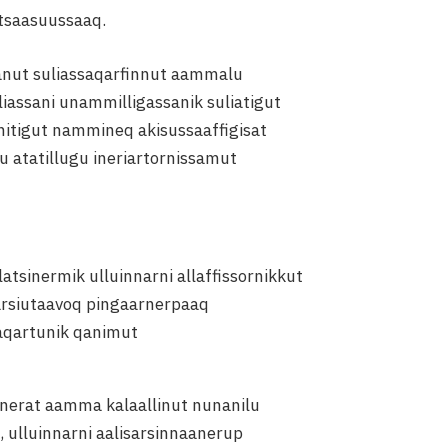
itsaasuussaaq.
anut suliassaqarfinnut aammalu
iassani unammilligassanik suliatigut
anitigut nammineq akisussaaffigisat
atatillugu ineriartornissamut
tsinermik ulluinnarni allaffissornikkut
sarsiutaavoq pingaarnerpaaq
aqartunik qanimut
rnerat aamma kalaallinut nunanilu
, ulluinnarni aalisarsinnaanerup