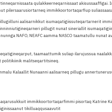
inneqarnissaata qulakkeerneqarnissaat akisussaaffigai. I
mut pilersaarusiortarneq immikkoortortaqarfiup suliassaas
lugiilluni aalisarnikkut isumaqatigiissuteqartarnerit immi
nninniutigineqarneri pillugit nunat sineriallit isumaqatig
ukununnga NAFO, NEAFC aamma NASCO taamatullu nunat avan
uleqatigineqarput, taamaattumik suliap ilarujussua naalak
politikiinik malitseqartitsineq.
malu Kalaallit Nunaanni aalisarneq pillugu annertunerus
isaqarusukkuit immikkoortortaqarfimmi pisortaq Katrine 
iginissaanut tikilluaqqusaavutit