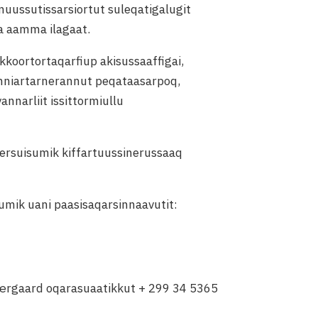
nuussutissarsiortut suleqatigalugit
a aamma ilagaat.
kkoortortaqarfiup akisussaaffigai,
iinniartarnerannut peqataasarpoq,
narliit issittormiullu
kersuisumik kiffartuussinerussaaq
umik uani paasisaqarsinnaavutit:
Kærgaard oqarasuaatikkut + 299 34 5365