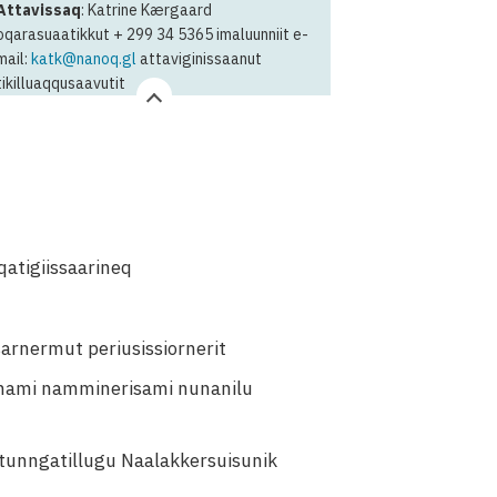
Attavissaq
: Katrine Kærgaard
oqarasuaatikkut + 299 34 5365 imaluunniit e-
mail:
katk@nanoq.gl
attaviginissaanut
tikilluaqqusaavutit
qatigiissaarineq
arnermut periusissiornerit
nunami namminerisami nunanilu
 tunngatillugu Naalakkersuisunik