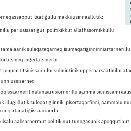
sorneqassapput ilaatigullu makkuusinnaallutik;
llu periusissatigut, politikikkut allaffissornikkullu
 tamalaanik suleqateqarneq isumaqatiginninniartarnerillu
tortitsineq ingerlatsinerlu
 piujuartitsinissamullu suliniutinik uppernarsaatinillu ata
tunniussisarneq
qqissaarnerit nalunaarusiornerillu aamma siunissami aalis
 illugiillutik suleqatigiinnik, pisortaqarfinni, aammalu 
rneq ataqatigiissaarinerlu
iisalu aalisarnermut politikinut tunngasunik apeqqutinut