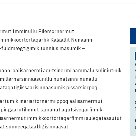
ermut Imminullu Pilersornermut
mmikkoortortaqarfik Kalaallit Nunaanni
AC-fuldmægtigimik tunniusimasumik –
anni aalisarnermi aqutsinermi aammalu suliniutinik
millernarsinnaasunillu nunatsinni nunallu
 ataqatigiissaarisinnaasumik pissarsiorpoq.
nartumik ineriartornermiippoq aalisarnermut
 pingaarutilinnut tamanut aqutsiveqarfinnik
alisarnermut immikkoortortaqarfimmi suleqataasutut
rat sunneeqataaffigisinnaavat.