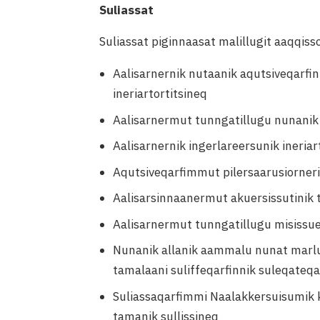
Suliassat
Suliassat piginnaasat malillugit aaqqis
Aalisarnernik nutaanik aqutsiveqarfinni
ineriartortitsineq
Aalisarnermut tunngatillugu nunanik
Aalisarnernik ingerlareersunik ineriar
Aqutsiveqarfimmut pilersaarusiornerit
Aalisarsinnaanermut akuersissutinik 
Aalisarnermut tunngatillugu misissue
Nunanik allanik aammalu nunat marluk
tamalaani suliffeqarfinnik suleqateqa
Suliassaqarfimmi Naalakkersuisumik k
tamanik sullissineq