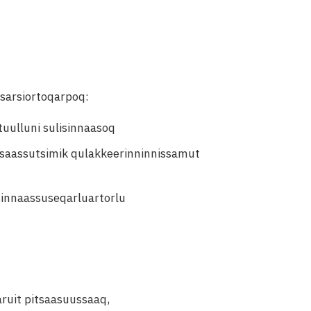
ssarsiortoqarpoq:
uulluni sulisinnaasoq
itsaassutsimik qulakkeerinninnissamut
sinnaassuseqarluartorlu
aruit pitsaasuussaaq,