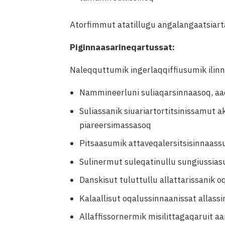
Atorfimmut atatillugu angalangaatsiart
Piginnaasarineqartussat:
Naleqquttumik ingerlaqqiffiusumik ilin
Nammineerluni suliaqarsinnaasoq, aaq
Suliassanik siuariartortitsinissamut
piareersimassasoq
Pitsaasumik attaveqalersitsisinnaas
Sulinermut suleqatinullu sungiussias
Danskisut tuluttullu allattarissanik o
Kalaallisut oqalussinnaanissat allass
Allaffissornermik misilittagaqaruit a