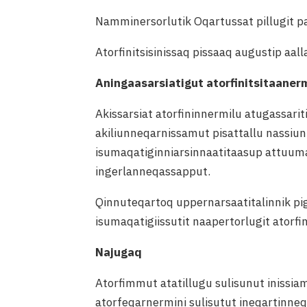
Namminersorlutik Oqartussat pillugit pa
Atorfinitsisinissaq pissaaq augustip aa
Aningaasarsiatigut atorfinitsitaaner
Akissarsiat atorfininnermilu atugassari
akiliunneqarnissamut pisattallu nassiu
isumaqatiginniarsinnaatitaasup attuuma
ingerlanneqassapput.
Qinnuteqartoq uppernarsaatitalinnik pig
isumaqatigiissutit naapertorlugit atorf
Najugaq
Atorfimmut atatillugu sulisunut inissi
atorfeqarnermini sulisutut ineqartinneq