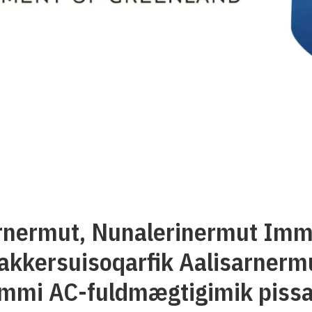
rnermut, Nunalerinermut Imm
akkersuisoqarfik Aalisarnerm
immi AC-fuldmægtigimik pissa