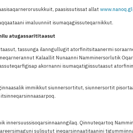
asisaqarnerorusukkuit, paasissutissat allat
www.nanoq.gl
llaqqaataani imaluunniit isumaqagiissuteqarnikkut.
milu atugassarititaasut
titaasut, tassunga ilanngullugit atorfinitsitaanermi soraa
nneqarnerannut Kalaallit Nunaanni Namminersorlutik Oqart
ssuteqarfigisap akornanni isumaqatigiissutaasut atorfini
innaasalik immikkut siunnersortitut, siunnersortit pisorta
initsinneqarsinnaasarpoq.
amik innersuussisoqarsinnaanngilaq. Qinnuteqartoq Nammin
areersimaguni sulisutut ineqarsinnaatitaanini tigummiinna