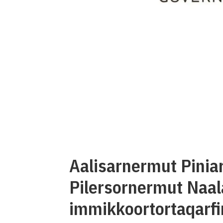
Aalisarnermut Pinia
Pilersornermut Naal
immikkoortortaqarf