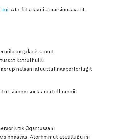
-imi
, Atorfiit ataani atuarsinnaavatit.
rnermilu angalanissamut
ussat kattuffiullu
nnerup nalaani atuuttut naapertorlugit
atut siunnersortaanertulluunniit
ersorlutik Oqartussani
rsinnaavaa. Atorfimmut atatillugu ini