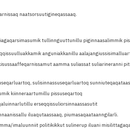
arnissaq naatsorsuutigineqassaaq.
niagaqarsimasumik tullinnguuttunillu piginnaasalimmik pi
qissuulluakkamik anguniakkanillu aalajangiussisimalluart
 akisussaaffeqarnissamut aamma suliassat suliarineranni p
suseqarluartoq, sulisinnassuseqarluartoq sunniuteqaqataa
umik kiinneraartumillu pissuseqartoq
qaluinnarlutillu erseqqissuliorsinnaassasutit
innaanissallu iluaqutaassaaq, piumasaqaataanngilarli.
amma/imaluunniit politikikkut sulinerup iluani misilittagaq