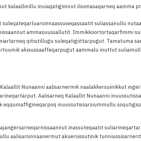
ut kalaallinillu inuiaqatigiinnut ilisimasaqarneq aamma p
suleqateqarluarsinnaassuseqassaatit suliassanullu nuta
ginissaannut ammasuussallutit. Immikkoortortaqarfimmi sul
qiiniartarneq qitiutillugu suleqatigiittarpugut. Tamatuma s
tuumik akisussaaffeqarpugut aammalu inuttut suliamullu 
laallit Nunaanni aalisarnermik naalakkersuinikkut ingerla
iarineqartarput. Aalisarneq Kalaallit Nunaanni inuussutis
ik eqqumaffigineqarpoq inuussutissarsiummullu soqutigis
alajangersarneqarnissaannut inassuteqaatit suliarineqarta
ullu aalisarsinnaanermut akuersissutinik tunniussisarnerit