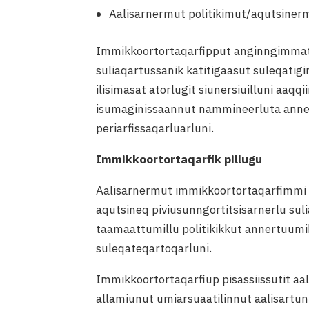
Aalisarnermut politikimut/aqutsinerm
Immikkoortortaqarfipput anginngimmat 
suliaqartussanik katitigaasut suleqati
ilisimasat atorlugit siunersiuilluni aaq
isumaginissaannut nammineerluta anner
periarfissaqarluarluni.
Immikkoortortaqarfik pillugu
Aalisarnermut immikkoortortaqarfimmi Ka
aqutsineq piviusunngortitsisarnerlu sul
taamaattumillu politikikkut annertuum
suleqateqartoqarluni.
Immikkoortortaqarfiup pisassiissutit a
allamiunut umiarsuaatilinnut aalisartun