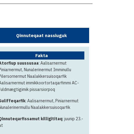
Qinnuteqaat nassiuguk
Fakta
Atorfiup suussusaa
: Aalisarnermut
Piniarnermut, Nunalerinermut Imminullu
Pilersornermut Naalakkersuisoqarfik
Aalisarnermut immikkoortortaqarfimmi AC-
fuldmægtigimik pissarsiorpoq
Suliffeqarfik
: Aalisarnermut, Piniarnermut
Nunalerinermullu Naalakkersuisoqarfik
Qinnuteqarfissamut killigititaq
: juunip 23.-
at