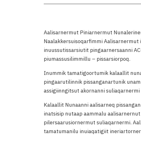
Aalisarnermut Piniarnermut Nunalerin
Naalakkersuisoqarfimmi Aalisarnermut i
inuussutissarsiutit pingaarnersaanni 
piumassusilimmillu – pissarsiorpoq.
Inummik tamatigoortumik kalaallit nuna
pingaarutilinnik pissanganartunik unam
assigiinngitsut akornanni suliaqarnermi
Kalaallit Nunaanni aalisarneq pissanga
inatsisip nutaap aammalu aalisarnernut
pilersaarusiornermut suliaqarnermi. A
tamatumanilu inuiaqatigiit ineriartorne