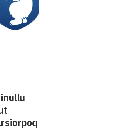
inullu
ut
rsiorpoq