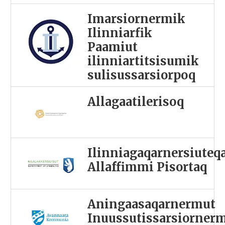
Imarsiornermik
Ilinniarfik
Paamiut
ilinniartitsisumik
sulisussarsiorpoq
Allagaatilerisoq
Ilinniagaqarnersiuteq
Allaffimmi Pisortaq
Aningaasaqarnermut
Inuussutissarsiorner