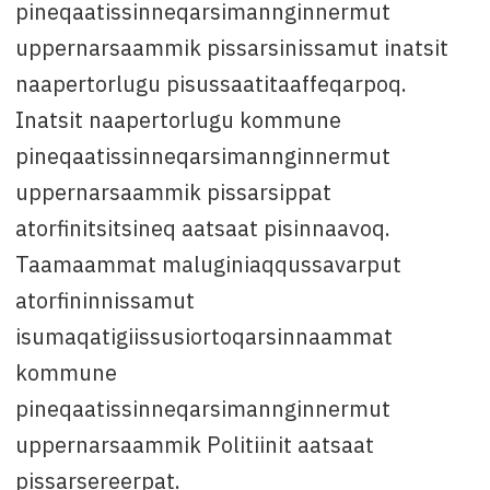
pineqaatissinneqarsimannginnermut
uppernarsaammik pissarsinissamut inatsit
naapertorlugu pisussaatitaaffeqarpoq.
Inatsit naapertorlugu kommune
pineqaatissinneqarsimannginnermut
uppernarsaammik pissarsippat
atorfinitsitsineq aatsaat pisinnaavoq.
Taamaammat maluginiaqqussavarput
atorfininnissamut
isumaqatigiissusiortoqarsinnaammat
kommune
pineqaatissinneqarsimannginnermut
uppernarsaammik Politiinit aatsaat
pissarsereerpat.