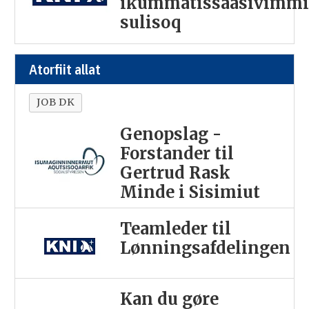
ikummatissaasivimm
sulisoq
Atorfiit allat
JOB DK
Genopslag -
Forstander til
Gertrud Rask
Minde i Sisimiut
Teamleder til
Lønningsafdelingen
Kan du gøre