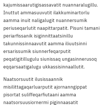
kajumissaarutigisassavatit nuannaralugillu.
Inuttut ammasuuvutit ilakkuminartorlu
aamma inuit naligalugit nuannersumik
periuseqarlutit naapittarpatit. Pisuni tamani
periarfissanik isiginnittaatsinillu
takunnissinnaavutit aamma iliuutsinni
ersarissumik siunnerfeqarputit
peqatigitillugulu siunissaq ungasinnerusoq
eqqarsaatigalugu ukkassisinnaallutit.
Naatsorsuutit ilusissaannik
misilittagaqarluarputit ajornanngippat
pisortat suliffeqarfiutaani aamma
naatsorsuusiornermi piginnaasatit