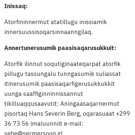
Inissaq:
Atorfininnermut atatillugu inissiamik
innersuussisoqarsinnaanngilaq.
Annertunerusumik paasisaqarusukkuit:
Atorfik ilinnut soqutiginaateqarpat atorfik
pillugu tassungalu tunngasumik suliassat
itinerusumik paasisaqarfigerusukkukkit
uunga saaffiginninnissannut
tikilluaqqusaavutit: Aningaasaqarnermut
pisortaq Hans Severin Berg, oqarasuaat +299
36 73 56 imaluunniit e-mail:
sebe@sermersooq.gl