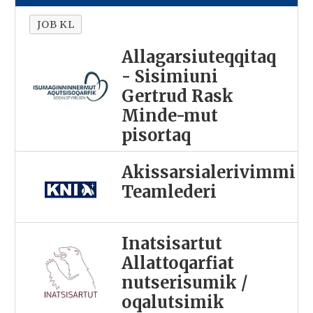
JOB KL
Allagarsiuteqqitaq
- Sisimiuni
Gertrud Rask
Minde-mut
pisortaq
Akissarsialerivimmi
Teamlederi
Inatsisartut
Allattoqarfiat
nutserisumik /
oqalutsimik