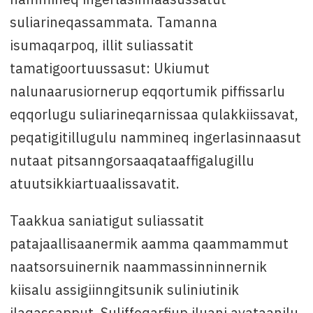
suliarineqassammata. Tamanna
isumaqarpoq, illit suliassatit
tamatigoortuussasut: Ukiumut
nalunaarusiornerup eqqortumik piffissarlu
eqqorlugu suliarineqarnissaa qulakkiissavat,
peqatigitillugulu nammineq ingerlasinnaasut
nutaat pitsanngorsaaqataaffigalugillu
atuutsikkiartuaalissavatit.
Taakkua saniatigut suliassatit
patajaallisaanermik aamma qaammammut
naatsorsuinernik naammassinninnernik
kiisalu assigiinngitsunik suliniutinik
ilaqassapput. Suliffeqarfiup iluani avataanilu