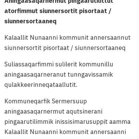
Aningaasaqarnermut pingaarutilittut
Qinnuteqarfissamut killigititaq
: juulip 28.-at,
atorfimmut siunnersortit pisortaat /
2025
siunnersortaaneq
Attavissaq
: Hans Severin Berg, oqarasuaat
+299 36 73 56 imaluunniit e-mail:
Kalaallit Nunaanni kommunit annersaannut
sebe@sermersooq.gl
siunnersortit pisortaat / siunnersortaaneq
Suliassaqarfimmi sulilerit kommunillu
aningaasaqarneranut tunngavissamik
qulakkeerinneqataallutit.
Kommuneqarfik Sermersuup
aningaasaqarnermut aqutsinerani
pingaarutilimmik inissisimarusuppit aamma
Kalaallit Nunaanni kommunit annersaanni