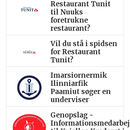
Restaurant Tunit
til Nuuks
foretrukne
restaurant?
Vil du stå i spidsen
for Restaurant
Tunit?
Imarsiornermik
Ilinniarfik
Paamiut søger en
underviser
Genopslag -
Informationsmedarbej