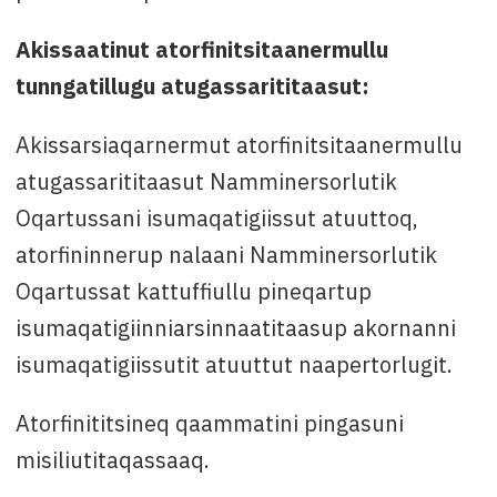
Akissaatinut atorfinitsitaanermullu
tunngatillugu atugassarititaasut:
Akissarsiaqarnermut atorfinitsitaanermullu
atugassarititaasut Namminersorlutik
Oqartussani isumaqatigiissut atuuttoq,
atorfininnerup nalaani Namminersorlutik
Oqartussat kattuffiullu pineqartup
isumaqatigiinniarsinnaatitaasup akornanni
isumaqatigiissutit atuuttut naapertorlugit.
Atorfinititsineq qaammatini pingasuni
misiliutitaqassaaq.