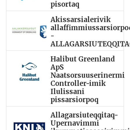
pisortaq
Akissarsialerivik
allaffimmiussarsiorpo
-
ALLAGARSIUTEQQITA
Halibut Greenland
ApS
Naatsorsuuserinermi
Controller-imik
Ilulissani
pissarsiorpoq
Allagarsiuteqqitaq-
Upernavimmi