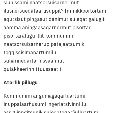
siunissami naatsorsuisarnermut
ilusilersueqataarusuppit? Immikkoortortami
aqutsisut pingasut qanimut suleqatigalugit
aamma aningaasaqarnermut pisortaq
pisortaralugu illit kommunimi
naatsorsuisarnerup patajaatsumik
toqqissisimanartumillu
suliarineqartarnissaannut
qulakkeerinnittuussaatit.
Atorfik pillugu
Kommunimi anguniagaqarluartumi
inuppalaarfiusumi ingerlatsivinnillu
assigiinngitsunik suleqateqarfiulluartumi