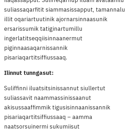
suliassaqarfitit siammasissapput, tamannalu
illit oqariartuutinik ajornarsinnaasunik
ersarissumik tatiginartumillu
ingerlatitseqqiisinnaanermut
piginnaasaqarnissannik
pisariaqartitsiffiussaaq.
Ilinnut tunngasut:
Suliffinni iluatsitsinissannut siullertut
suliassavit naammassinissaanut
akisussaaffimmik tigusisinnaanissannik
pisariaqartitsiffiussaaq – aamma
naatsorsuinermi sukumiisut