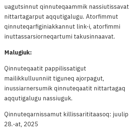
uagutsinnut qinnuteqaammik nassiutissavat
nittartagarput aqqutigalugu. Atorfimmut
qinnuteqarfiginiakkannut link-i, atorfimmi
inuttassarsiorneqartumi takusinnaavat.
Malugiuk:
Qinnuteqaatit pappilissatigut
mailikkulluunniit tiguneq ajorpagut,
inussiarnersumik qinnuteqaatit nittartagaq
aqqutigalugu nassiuguk.
Qinnuteqarnissamut killissarititaasoq: juulip
28.-at, 2025