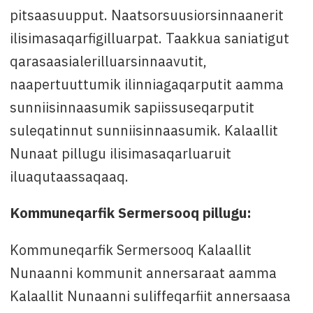
pitsaasuupput. Naatsorsuusiorsinnaanerit
ilisimasaqarfigilluarpat. Taakkua saniatigut
qarasaasialerilluarsinnaavutit,
naapertuuttumik ilinniagaqarputit aamma
sunniisinnaasumik sapiissuseqarputit
suleqatinnut sunniisinnaasumik. Kalaallit
Nunaat pillugu ilisimasaqarluaruit
iluaqutaassaqaaq.
Kommuneqarfik Sermersooq pillugu:
Kommuneqarfik Sermersooq Kalaallit
Nunaanni kommunit annersaraat aamma
Kalaallit Nunaanni suliffeqarfiit annersaasa