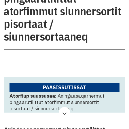
atorfimmut siunnersortit
pisortaat /
siunnersortaaneq
PAASISSUTISSAT
Atorfiup suussusaa
: Aningaasaqarnermut
pingaarutilittut atorfimmut siunnersortit
pisortaat / siunnersortaaneq
Suliffeqarfik
: Kommuneqarfik Sermersooq