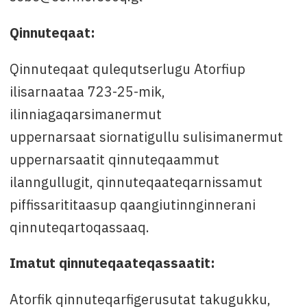
Qinnuteqaat:
Qinnuteqaat qulequtserlugu Atorfiup
ilisarnaataa 723-25-mik,
ilinniagaqarsimanermut
uppernarsaat siornatigullu sulisimanermut
uppernarsaatit qinnuteqaammut
ilanngullugit, qinnuteqaateqarnissamut
piffissarititaasup qaangiutinnginnerani
qinnuteqartoqassaaq.
Imatut qinnuteqaateqassaatit:
Atorfik qinnuteqarfigerusutat takugukku,