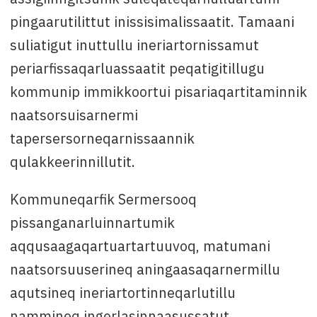
pingaarutilittut inissisimalissaatit. Tamaani
suliatigut inuttullu ineriartornissamut
periarfissaqarluassaatit peqatigitillugu
kommunip immikkoortui pisariaqartitaminnik
naatsorsuisarnermi
tapersersorneqarnissaannik
qulakkeerinnillutit.
Kommuneqarfik Sermersooq
pissanganarluinnartumik
aqqusaagaqartuartartuuvoq, matumani
naatsorsuuserineq aningaasaqarnermillu
aqutsineq ineriartortinneqarlutillu
nammineq ingerlasinnaasussatut