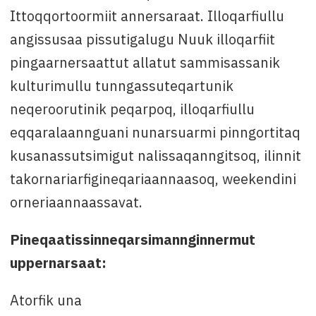
Ittoqqortoormiit annersaraat. Illoqarfiullu
angissusaa pissutigalugu Nuuk illoqarfiit
pingaarnersaattut allatut sammisassanik
kulturimullu tunngassuteqartunik
neqeroorutinik peqarpoq, illoqarfiullu
eqqaralaannguani nunarsuarmi pinngortitaq
kusanassutsimigut nalissaqanngitsoq, ilinnit
takornariarfigineqariaannaasoq, weekendini
orneriaannaassavat.
Pineqaatissinneqarsimannginnermut
uppernarsaat:
Atorfik una