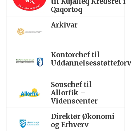
til Kujalleq Kredsret i
Qaqortoq
Arkivar
Kontorchef til
Uddannelsesstøttefor
Souschef til
Allorfik –
Videnscenter
Direktør Økonomi
og Erhverv