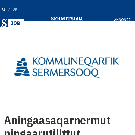
KL
DK
ANNONCE
Aningaasaqarnermut
pingaarutilittut