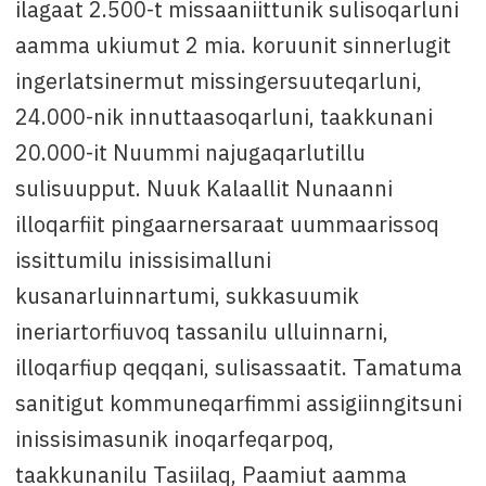
ilagaat 2.500-t missaaniittunik sulisoqarluni
aamma ukiumut 2 mia. koruunit sinnerlugit
ingerlatsinermut missingersuuteqarluni,
24.000-nik innuttaasoqarluni, taakkunani
20.000-it Nuummi najugaqarlutillu
sulisuupput. Nuuk Kalaallit Nunaanni
illoqarfiit pingaarnersaraat uummaarissoq
issittumilu inissisimalluni
kusanarluinnartumi, sukkasuumik
ineriartorfiuvoq tassanilu ulluinnarni,
illoqarfiup qeqqani, sulisassaatit. Tamatuma
sanitigut kommuneqarfimmi assigiinngitsuni
inissisimasunik inoqarfeqarpoq,
taakkunanilu Tasiilaq, Paamiut aamma