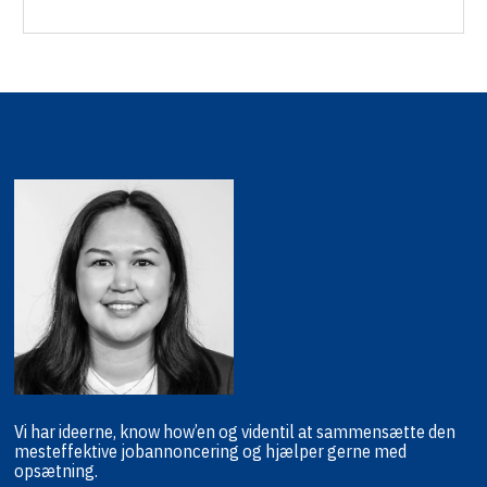
Vi har ideerne, know how’en og viden
til at sammensætte den
mest
effektive jobannoncering og hjælper
gerne med
opsætning.