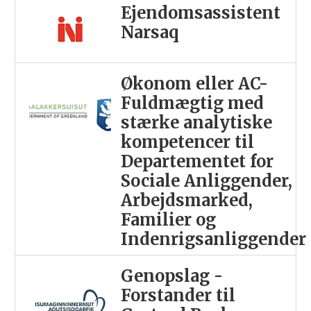
Ejendomsassistent
Narsaq
Økonom eller AC-
Fuldmægtig med
stærke analytiske
kompetencer til
Departementet for
Sociale Anliggender,
Arbejdsmarked,
Familier og
Indenrigsanliggender
Genopslag -
Forstander til