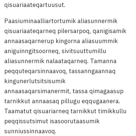
qisuariaateqartuusut.
Paasiuminaalliartortumik aliasunnermik
qisuariaateqarneq pilersarpoq, qanigisamik
annaasaqarnerup kingorna aliasuummik
aniguinngitsoorneq, sivitsuuttumillu
aliasunnermik nalaataqarneq. Tamanna
peqquteqarsinnaavoq, tassanngaannaq
kingunerlutsitsisumik
annaasaqarsimanermit, tassa qimagaasup
tarnikkut annaasaq pillugu eqqugaanera.
Taamatut qisuariarneq tarnikkut timikkullu
peqqissutsimut isasoorutaasumik
sunniussinnaavoq.