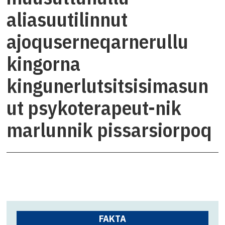
aliasuutilinnut
ajoquserneqarnerullu
kingorna
kingunerlutsitsisimasun
ut psykoterapeut-nik
marlunnik pissarsiorpoq
FAKTA