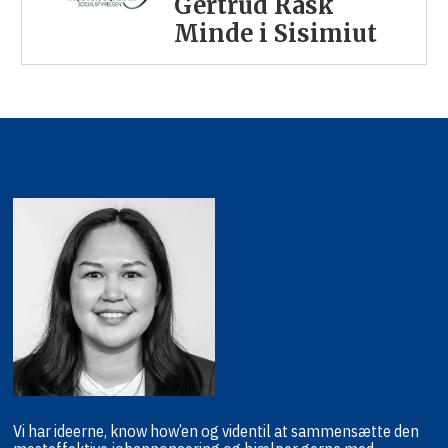
Gertrud Rask
Minde i Sisimiut
Vi har ideerne, know how’en og viden
til at sammensætte den