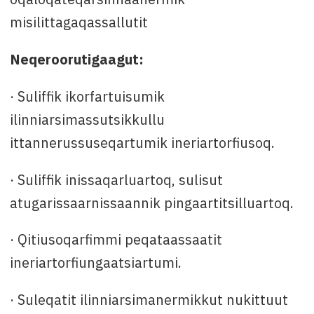
misilittagaqassallutit
Neqeroorutigaagut:
· Suliffik ikorfartuisumik
ilinniarsimassutsikkullu
ittannerussuseqartumik ineriartorfiusoq.
· Suliffik inissaqarluartoq, sulisut
atugarissaarnissaannik pingaartitsilluartoq.
· Qitiusoqarfimmi peqataassaatit
ineriartorfiungaatsiartumi.
· Suleqatit ilinniarsimanermikkut nukittuut