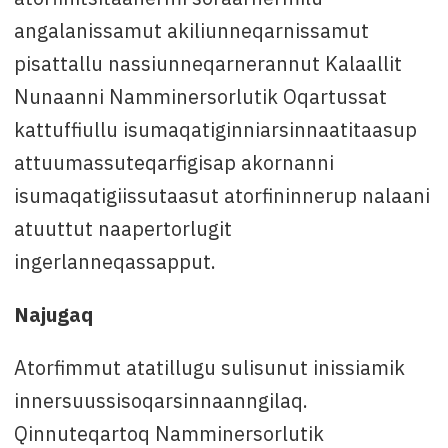
angalanissamut akiliunneqarnissamut
pisattallu nassiunneqarnerannut Kalaallit
Nunaanni Namminersorlutik Oqartussat
kattuffiullu isumaqatiginniarsinnaatitaasup
attuumassuteqarfigisap akornanni
isumaqatigiissutaasut atorfininnerup nalaani
atuuttut naapertorlugit
ingerlanneqassapput.
Najugaq
Atorfimmut atatillugu sulisunut inissiamik
innersuussisoqarsinnaanngilaq.
Qinnuteqartoq Namminersorlutik