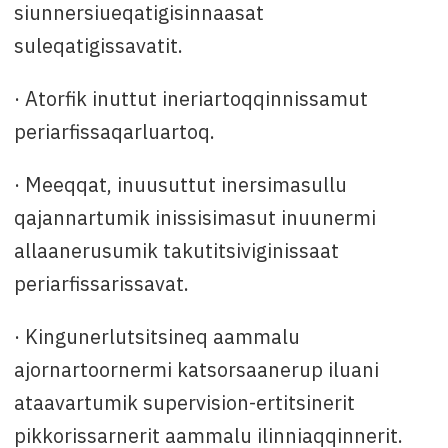
siunnersiueqatigisinnaasat
suleqatigissavatit.
· Atorfik inuttut ineriartoqqinnissamut
periarfissaqarluartoq.
· Meeqqat, inuusuttut inersimasullu
qajannartumik inissisimasut inuunermi
allaanerusumik takutitsiviginissaat
periarfissarissavat.
· Kingunerlutsitsineq aammalu
ajornartoornermi katsorsaanerup iluani
ataavartumik supervision-ertitsinerit
pikkorissarnerit aammalu ilinniaqqinnerit.