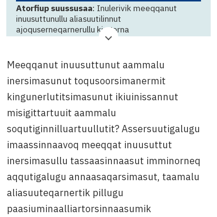
Atorfiup suussusaa
: Inulerivik meeqqanut
inuusuttunullu aliasuutilinnut
ajoquserneqarnerullu kingorna
kingunerlutsitsisimasunut psykoterapeut-nik
marlunnik pissarsiorpoq
Meeqqanut inuusuttunut aammalu
Suliffeqarfik
: Inulerivik
inersimasunut toqusoorsimanermit
Qinnuteqarfissamut killigititaq
: 30. september
kingunerlutitsimasunut ikiuinissannut
Attavissaq
: Naja Lund Kielsen, mail:
misigittartuuit aammalu
nalk@nanoq.gl imaluunniit tlf. +299 56 26 27
soqutiginnilluartuullutit? Assersuutigalugu
imaassinnaavoq meeqqat inuusuttut
inersimasullu tassaasinnaasut imminorneq
aqqutigalugu annaasaqarsimasut, taamalu
aliasuuteqarnertik pillugu
paasiuminaalliartorsinnaasumik