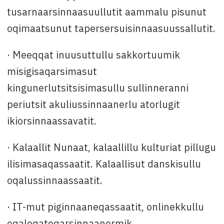
tusarnaarsinnaasuullutit aammalu pisunut
oqimaatsunut tapersersuisinnaasuussallutit.
· Meeqqat inuusuttullu sakkortuumik
misigisaqarsimasut
kingunerlutsitsisimasullu sullinneranni
periutsit akuliussinnaanerlu atorlugit
ikiorsinnaassavatit.
· Kalaallit Nunaat, kalaallillu kulturiat pillugu
ilisimasaqassaatit. Kalaallisut danskisullu
oqalussinnaassaatit.
· IT-mut piginnaaneqassaatit, onlinekkullu
oqaloqateqarsinnaanermik