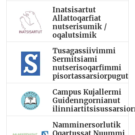
Inatsisartut
Allattoqarfiat
nutserisumik /
oqalutsimik
Tusagassiivimmi
Sermitsiami
nutserisoqarfimmi
pisortassarsiorpugut
Campus Kujallermi
Guidenngornianut
ilinniartitsisussarsio
Namminersorlutik
Oqartussat Nuummi