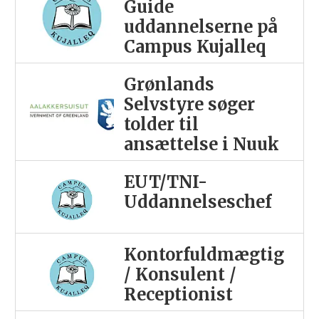
Guide
uddannelserne på
Campus Kujalleq
Grønlands
Selvstyre søger
tolder til
ansættelse i Nuuk
EUT/TNI-
Uddannelseschef
Kontorfuldmægtig
/ Konsulent /
Receptionist