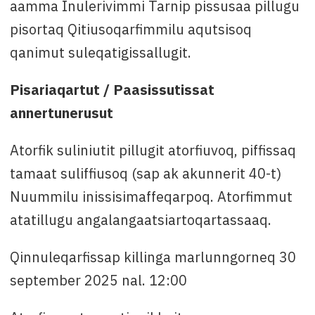
aamma Inulerivimmi Tarnip pissusaa pillugu
pisortaq Qitiusoqarfimmilu aqutsisoq
qanimut suleqatigissallugit.
Pisariaqartut / Paasissutissat
annertunerusut
Atorfik suliniutit pillugit atorfiuvoq, piffissaq
tamaat suliffiusoq (sap ak akunnerit 40-t)
Nuummilu inissisimaffeqarpoq. Atorfimmut
atatillugu angalangaatsiartoqartassaaq.
Qinnuleqarfissap killinga marlunngorneq 30
september 2025 nal. 12:00