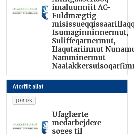
imaluunniit AC-
Fuldmægtig
misissueqqissaarillaqq
Isumaginninnermut,
Suliffeqarnermut,
Ilaqutariinnut Nunam
Namminermut
Naalakkersuisoqarfi
Atorfiit allat
JOB DK
Ufaglærte
medarbejdere
søges til