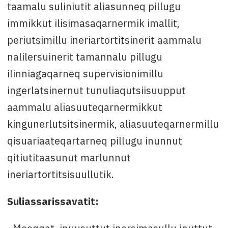
taamalu suliniutit aliasunneq pillugu
immikkut ilisimasaqarnermik imallit,
periutsimillu ineriartortitsinerit aammalu
nalilersuinerit tamannalu pillugu
ilinniagaqarneq supervisionimillu
ingerlatsinernut tunuliaqutsiisuupput
aammalu aliasuuteqarnermikkut
kingunerlutsitsinermik, aliasuuteqarnermillu
qisuariaateqartarneq pillugu inunnut
qitiutitaasunut marlunnut
ineriartortitsisuullutik.
Suliassarissavatit: