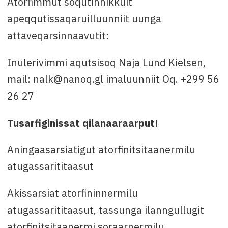
Atorfimmut soqutinnikkuit
apeqqutissaqaruilluunniit uunga
attaveqarsinnaavutit:
Inulerivimmi aqutsisoq Naja Lund Kielsen,
mail: nalk@nanoq.gl imaluunniit Oq. +299 56
26 27
Tusarfiginissat qilanaaraarput!
Aningaasarsiatigut atorfinitsitaanermilu
atugassarititaasut
Akissarsiat atorfininnermilu
atugassarititaasut, tassunga ilanngullugit
atorfinitsitaanermi soraarnermilu