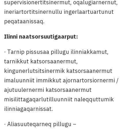
supervisionertitsinermut, oqalugiarnernut,
ineriartortitsinernullu ingerlaartuartunut
peqataanissaq.
Ilinni naatsorsuutigaarput:
· Tarnip pissusaa pillugu ilinniakkamut,
tarnikkut katsorsaanermut,
kingunerlutsitsinermik katsorsaanermut
imaluunniit immikkut ajornartorsiornermi /
ajutuulernermi katsorsaanermut
misilittagaqarlutilluunniit naleqquttumik
ilinniagaqarnissat.
· Aliasuuteqarneq pillugu –