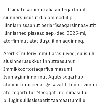
· Ilisimatusarfimmi aliasuuteqartunut
siunnersuisutut diplommodulip
ilinniarnissaanut periarfissaqarsinnaavutit
ilinniarneq pissaaq sep.-dec. 2025-mi,
atorfimmut atatillugu ilinniaqqinneq.
Atorfik Inulerivimmut atasuuvoq, sulisullu
siusinnerusukkut Innuttaasunut
Immikkoortortaqarfiusimasumi
Isumaginninnermut Aqutsisoqarfiup
ataaniittumi peqatigissavatit. Inulerivimmi
atorfeqartutut Meeqqat Inersimasullu
pillugit sullississaatit taamaattumillu