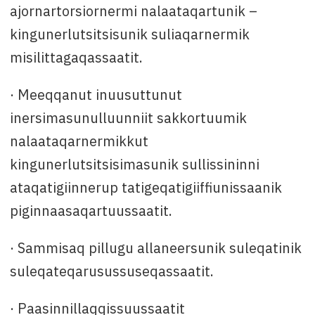
ajornartorsiornermi nalaataqartunik –
kingunerlutsitsisunik suliaqarnermik
misilittagaqassaatit.
· Meeqqanut inuusuttunut
inersimasunulluunniit sakkortuumik
nalaataqarnermikkut
kingunerlutsitsisimasunik sullissininni
ataqatigiinnerup tatigeqatigiiffiunissaanik
piginnaasaqartuussaatit.
· Sammisaq pillugu allaneersunik suleqatinik
suleqateqarusussuseqassaatit.
· Paasinnillaqqissuussaatit