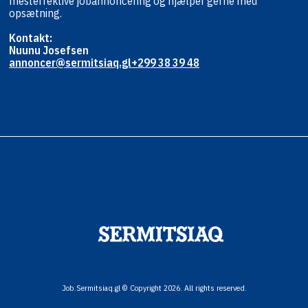
mest
effektive jobannoncering og hjælper
gerne med
opsætning.
Kontakt:
Nuunu Josefsen
annoncer@sermitsiaq.gl
+299 38 39 48
Job.Sermitsiaq.gl © Copyright 2026. All rights reserved.