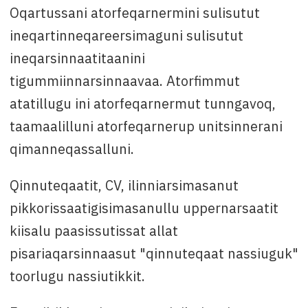
Oqartussani atorfeqarnermini sulisutut
ineqartinneqareersimaguni sulisutut
ineqarsinnaatitaanini
tigummiinnarsinnaavaa. Atorfimmut
atatillugu ini atorfeqarnermut tunngavoq,
taamaalilluni atorfeqarnerup unitsinnerani
qimanneqassalluni.
Qinnuteqaatit, CV, ilinniarsimasanut
pikkorissaatigisimasanullu uppernarsaatit
kiisalu paasissutissat allat
pisariaqarsinnaasut "qinnuteqaat nassiuguk"
toorlugu nassiutikkit.