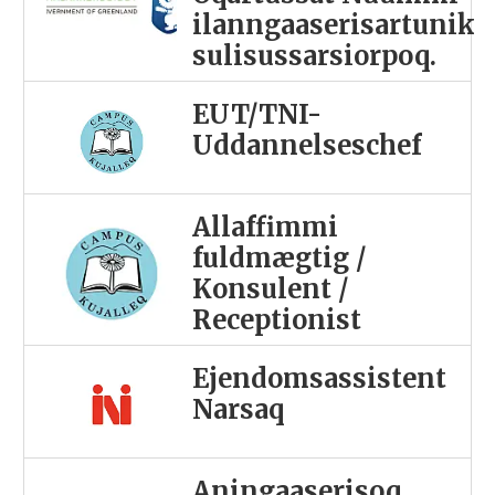
ilanngaaserisartunik
sulisussarsiorpoq.
EUT/TNI-
Uddannelseschef
Allaffimmi
fuldmægtig /
Konsulent /
Receptionist
Ejendomsassistent
Narsaq
Aningaaserisoq