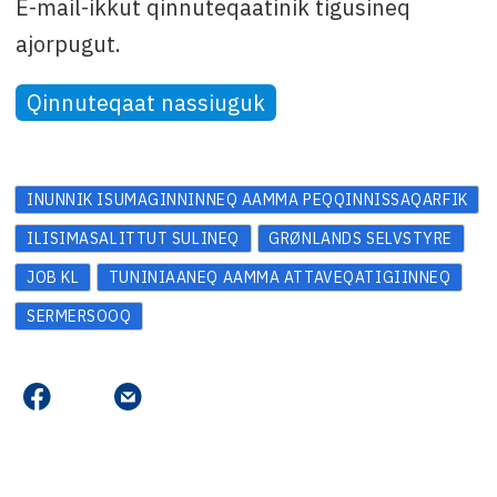
E-mail-ikkut qinnuteqaatinik tigusineq
ajorpugut.
Qinnuteqaat nassiuguk
INUNNIK ISUMAGINNINNEQ AAMMA PEQQINNISSAQARFIK
ILISIMASALITTUT SULINEQ
GRØNLANDS SELVSTYRE
JOB KL
TUNINIAANEQ AAMMA ATTAVEQATIGIINNEQ
SERMERSOOQ