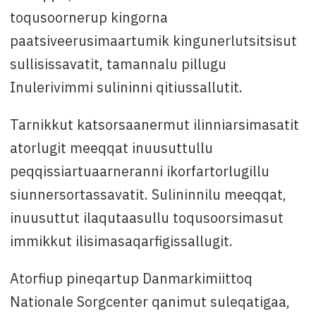
toqusoornerup kingorna
paatsiveerusimaartumik kingunerlutsitsisut
sullisissavatit, tamannalu pillugu
Inulerivimmi sulininni qitiussallutit.
Tarnikkut katsorsaanermut ilinniarsimasatit
atorlugit meeqqat inuusuttullu
peqqissiartuaarneranni ikorfartorlugillu
siunnersortassavatit. Sulininnilu meeqqat,
inuusuttut ilaqutaasullu toqusoorsimasut
immikkut ilisimasaqarfigissallugit.
Atorfiup pineqartup Danmarkimiittoq
Nationale Sorgcenter qanimut suleqatigaa,