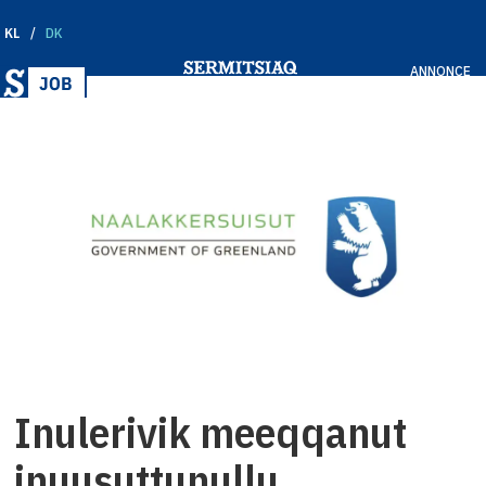
KL
DK
ANNONCE
Inulerivik meeqqanut
inuusuttunullu