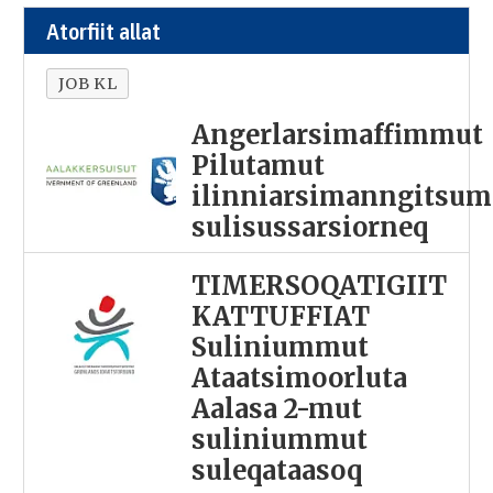
Atorfiit allat
JOB KL
Angerlarsimaffimmut
Pilutamut
ilinniarsimanngitsum
sulisussarsiorneq
TIMERSOQATIGIIT
KATTUFFIAT
Suliniummut
Ataatsimoorluta
Aalasa 2-mut
suliniummut
suleqataasoq