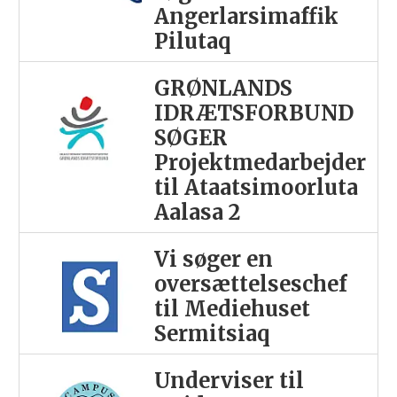
Angerlarsimaffik
Pilutaq
GRØNLANDS
IDRÆTSFORBUND
SØGER
Projektmedarbejder
til Ataatsimoorluta
Aalasa 2
Vi søger en
oversættelseschef
til Mediehuset
Sermitsiaq
Underviser til