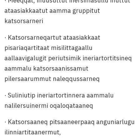
· Meeqqat, inuusuttut inersimasullu inuttut
ataasiakkaatut aamma gruppitut
katsorsarneri
· Katsorsarneqartut ataasiakkaat
pisariaqartitaat misilittagaallu
aallaavigalugit periutsimik ineriartortitsineq
aammalu katsorsaanissamut
pilersaarummut naleqqussarneq
· Suliniutip ineriartortinnera aammalu
nalilersuinermi oqaloqataaneq
· Katsorsaaneq pitsaaneerpaaq anguniarlugu
ilinniartitaanermut,