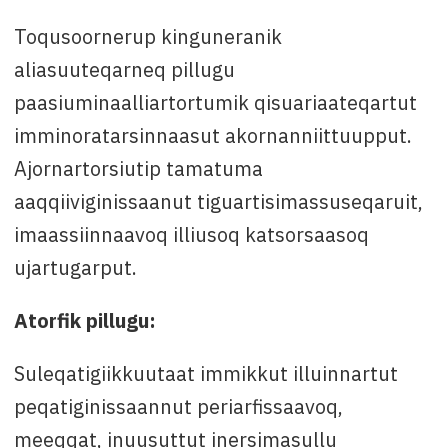
Toqusoornerup kinguneranik
aliasuuteqarneq pillugu
paasiuminaalliartortumik qisuariaateqartut
imminoratarsinnaasut akornanniittuupput.
Ajornartorsiutip tamatuma
aaqqiiviginissaanut tiguartisimassuseqaruit,
imaassiinnaavoq illiusoq katsorsaasoq
ujartugarput.
Atorfik pillugu:
Suleqatigiikkuutaat immikkut illuinnartut
peqatiginissaannut periarfissaavoq,
meeqqat, inuusuttut inersimasullu