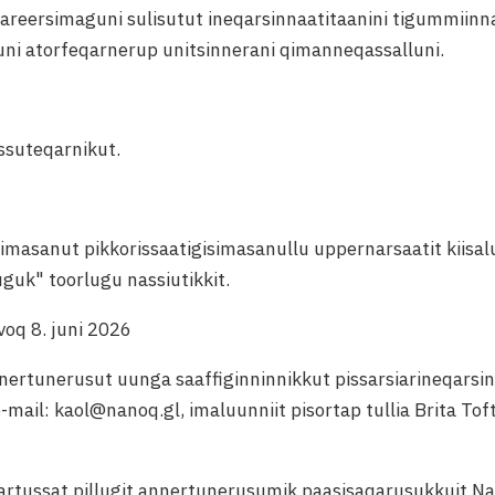
areersimaguni sulisutut ineqarsinnaatitaanini tigummiinna
ni atorfeqarnerup unitsinnerani qimanneqassalluni.
ssuteqarnikut.
rsimasanut pikkorissaatigisimasanullu uppernarsaatit kiisalu
guk" toorlugu nassiutikkit.
voq 8. juni 2026
nnertunerusut uunga saaffiginninnikkut pissarsiarineqars
-mail: kaol@nanoq.gl, imaluunniit pisortap tullia Brita To
artussat pillugit annertunerusumik paasisaqarusukkuit Na