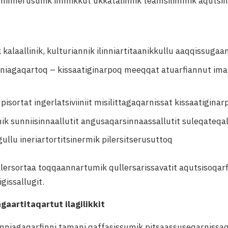
minnerusunik immikkut ukkatalinnik teamsilimmik aqutsi
 kalaallinik, kulturiannik ilinniartitaanikkullu aaqqissuga
iagaqartoq – kissaatiginarpoq meeqqat atuarfiannut imalu
isortat ingerlatsiviiniit misilittagaqarnissat kissaatiginar
ik sunniisinnaallutit angusaqarsinnaassallutit suleqateqall
gullu ineriartortitsinermik pilersitserusuttoq
lersortaa toqqaannartumik qullersarissavatit aqutsisoqarf
gissallugit.
ngaartitaqartut ilagilikkit
linniagaqarfinni tamani qaffasissumik pitsaassuseqarnissa