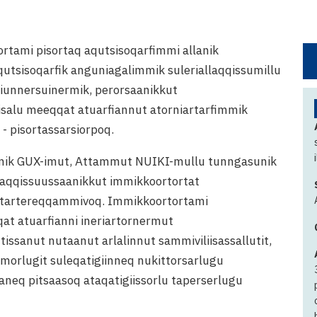
rtami pisortaq aqutsisoqarfimmi allanik
qutsisoqarfik anguniagalimmik suleriallaqqissumillu
iunnersuinermik, perorsaanikkut
 kiisalu meeqqat atuarfiannut atorniartarfimmik
- pisortassarsiorpoq.
lianik GUX-imut, Attammut NUIKI-mullu tunngasunik
aaqqissuussaanikkut immikkoortortat
nutartereqqammivoq. Immikkoortortami
at atuarfianni ineriartornermut
tissanut nutaanut arlalinnut sammiviliisassallutit,
imorlugit suleqatigiinneq nukittorsarlugu
aaneq pitsaasoq ataqatigiissorlu taperserlugu