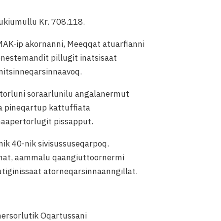
ukiumullu Kr. 708.118.
IMAK-ip akornanni, Meeqqat atuarfianni
enestemandit pillugit inatsisaat
initsinneqarsinnaavoq.
rtorluni soraarlunilu angalanermut
 pineqartup kattuffiata
naapertorlugit pissapput.
nik 40-nik sivisussuseqarpoq.
immat, aammalu qaangiuttoornermi
utiginissaat atorneqarsinnaanngillat.
ersorlutik Oqartussani