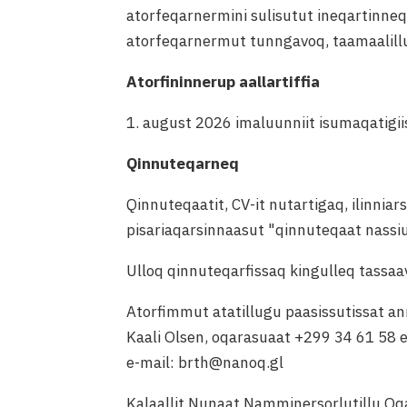
atorfeqarnermini sulisutut ineqartinneq
atorfeqarnermut tunngavoq, taamaalillu
Atorfininnerup aallartiffia
1. august 2026 imaluunniit isumaqatigii
Qinnuteqarneq
Qinnuteqaatit, CV-it nutartigaq, ilinnia
pisariaqarsinnaasut "qinnuteqaat nassiu
Ulloq qinnuteqarfissaq kingulleq tassaa
Atorfimmut atatillugu paasissutissat a
Kaali Olsen, oqarasuaat +299 34 61 58 e
e-mail: brth@nanoq.gl
Kalaallit Nunaat Namminersorlutillu Oq