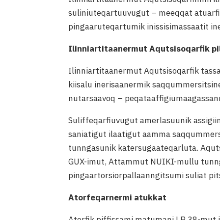
suliniuteqartuuvugut – meeqqat atuarfiin
pingaaruteqartumik inissisimassaatit in
Ilinniartitaanermut Aqutsisoqarfik pi
Ilinniartitaanermut Aqutsisoqarfik tassa
kiisalu inerisaanermik saqqummersitsine
nutarsaavoq – peqataaffigiumaagassann
Suliffeqarfiuvugut amerlasuunik assigiin
saniatigut ilaatigut aamma saqqummers
tunngasunik katersugaateqarluta. Aqutsi
GUX-imut, Attammut NUIKI-mullu tunngass
pingaartorsiorpallaanngitsumi suliat pi
Atorfeqarnermi atukkat
Atorfik piffissami matumani LR 38-mut 