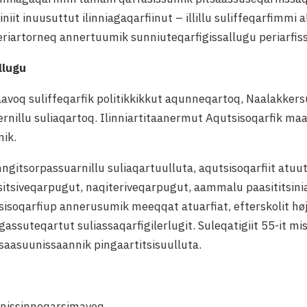
iit inuusuttut ilinniagaqarfiinut – illillu suliffeqarfimmi 
eriartorneq annertuumik sunniuteqarfigissallugu periarfiss
llugu
avoq suliffeqarfik politikkikkut aqunneqartoq, Naalakkersui
rnillu suliaqartoq. Ilinniartitaanermut Aqutsisoqarfik maa
ik.
ngitsorpassuarnillu suliaqartuulluta, aqutsisoqarfiit atuu
itsiveqarpugut, naqiteriveqarpugut, aammalu paasititsin
soqarfiup annerusumik meeqqat atuarfiat, efterskolit højsk
uteqartut suliassaqarfigilerlugit. Suleqatigiit 55-it mi
tsaasuunissaannik pingaartitsisuulluta.
inissinneqarsimavoq.