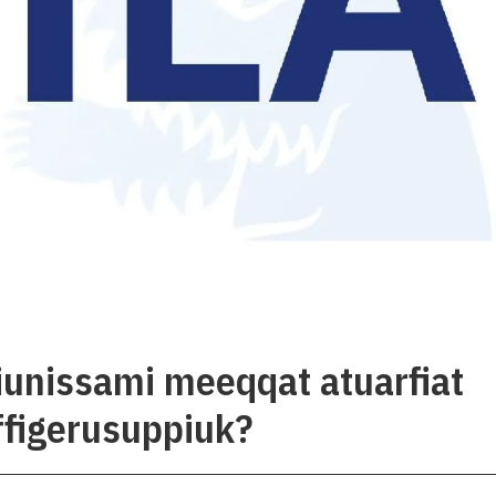
siunissami meeqqat atuarfiat
affigerusuppiuk?