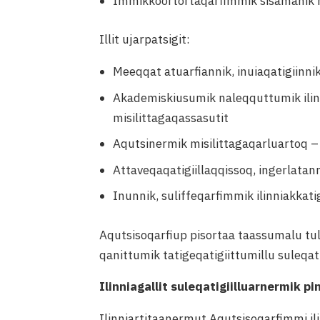
Immikkoortortaqarfimmik sisamanik 
Illit ujarpatsigit:
Meeqqat atuarfiannik, inuiaqatigiinnik
Akademiskiusumik naleqquttumik ilinn
misilittagaqassasutit
Aqutsinermik misilittagaqarluartoq – p
Attaveqaqatigiillaqqissoq, ingerlatann
Inunnik, suliffeqarfimmik ilinniakkati
Aqutsisoqarfiup pisortaa taassumalu tul
qanittumik tatigeqatigiittumillu suleqati
Ilinniagallit suleqatigiilluarnermik pi
Ilinniartitaanermut Aqutsisoqarfimmi i