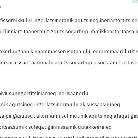
:
issornikkullu ingerlatsineranik aqutsineq ineriartortitsine
lu Ilinniartitaanermut Aqutsisoqarfiup immikkoortortaasa 
 takorluugaanik naammasserusutaanillu eqqummaarillutit 
ersornissaat aammalu aqutsisoqarfiup pisortaanut attave
piviusunngortitsiniarneq inerisaanerlu
rmik aqutsineq ingerlatsinermullu akisussaasuuneq
a pingasuusut akornanni suliniutinik aqutsineq ataqatigii
pitsaasumik suleqatigiinnissamik qulakkeerineq