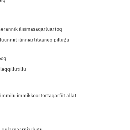
neq
anerannik ilisimasaqarluartoq
unniit ilinniartitaaneq pillugu
poq
aqqillutillu
immilu immikkoortortaqarfiit allat
q qularnaarniarlugu