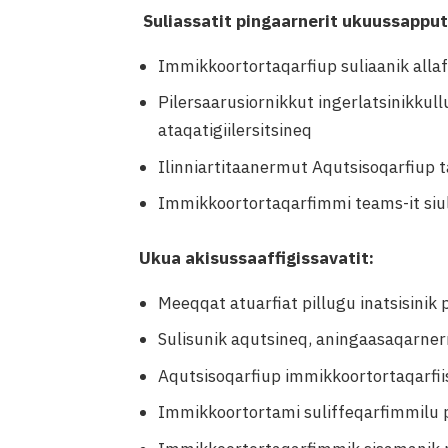
Suliassatit pingaarnerit ukuussapput
Immikkoortortaqarfiup suliaanik allaff
Pilersaarusiornikkut ingerlatsinikkul
ataqatigiilersitsineq
Ilinniartitaanermut Aqutsisoqarfiup
Immikkoortortaqarfimmi teams-it siul
Ukua akisussaaffigissavatit:
Meeqqat atuarfiat pillugu inatsisinik 
Sulisunik aqutsineq, aningaasaqarne
Aqutsisoqarfiup immikkoortortaqarfiis
Immikkoortortami suliffeqarfimmilu 