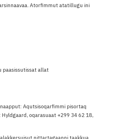
rsinnaavaa. Atorfimmut atatillugu ini
 paasissutissat allat
innaapput: Aqutsisoqarfimmi pisortaq
ft Hyldgaard, oqarasuaat +299 34 62 18,
alakkersuisut nittartagaanni taakkua