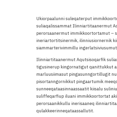
Ukiorpaalunni suleqaterput immikkoorto
suliaqalissammat Ilinniartitaanermut A
perorsaanermut immikkoortortamut – s
ineriartortitsinermik, ilinniusiornernik
siammarterivimmillu ingerlatsiviusumut 
Ilinniartitaanermut Aqutsisoqarfik su
tigusinerup kingornatigut qanittukkut 
marluusiimasut pingasunngortillugit 
pisortanngornikkut pingaartumik meeqq
sunneeqataasinnaassaatit kiisalu suliniu
suliffeqarfiup iluani immikkoortortat ak
perorsaanikkullu inerisaaneq ilinniartit
qulakkeerinneqataassallutit.