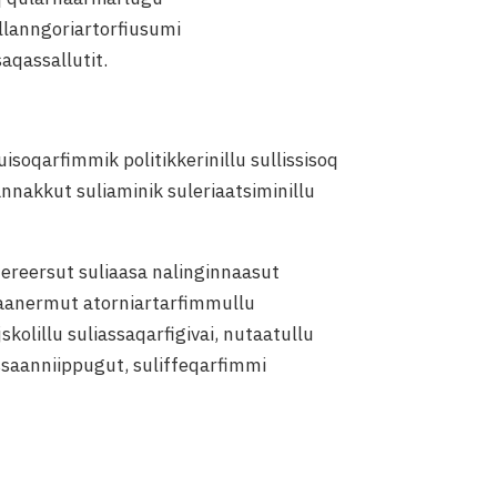
allanngoriartorfiusumi
aqassallutit.
soqarfimmik politikkerinillu sullissisoq
nnakkut suliaminik suleriaatsiminillu
tereersut suliaasa nalinginnaasut
iaanermut atorniartarfimmullu
olillu suliassaqarfigivai, nutaatullu
ssaanniippugut, suliffeqarfimmi