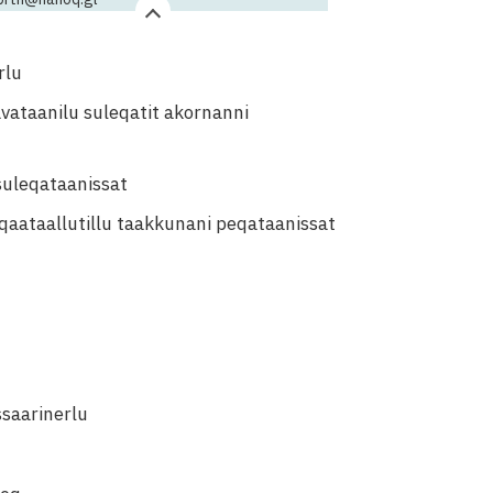
rlu
avataanilu suleqatit akornanni
suleqataanissat
qaataallutillu taakkunani peqataanissat
ssaarinerlu