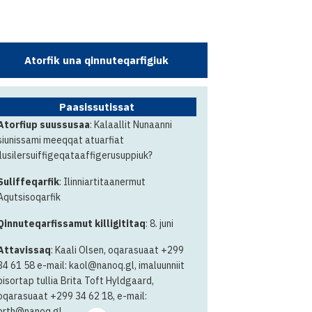
Atorfik una qinnuteqarfigiuk
Paasissutissat
Atorfiup suussusaa
: Kalaallit Nunaanni
siunissami meeqqat atuarfiat
ilusilersuiffigeqataaffigerusuppiuk?
Suliffeqarfik
: Ilinniartitaanermut
Aqutsisoqarfik
Qinnuteqarfissamut killigititaq
: 8. juni
Attavissaq
: Kaali Olsen, oqarasuaat +299
34 61 58 e-mail: kaol@nanoq.gl, imaluunniit
pisortap tullia Brita Toft Hyldgaard,
oqarasuaat +299 34 62 18, e-mail:
brth@nanoq.gl