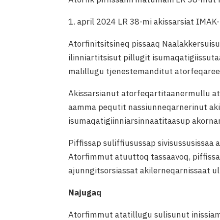
1. april 2024 LR 38-mi akissarsiat IMAK
Atorfinitsitsineq pissaaq Naalakkersuis
ilinniartitsisut pillugit isumaqatigiissu
malillugu tjenestemanditut atorfeqareer
Akissarsianut atorfeqartitaanermullu at
aamma pequtit nassiunneqarnerinut aki
isumaqatigiinniarsinnaatitaasup akornann
Piffissap suliffiusussap sivisussusissa
Atorfimmut atuuttoq tassaavoq, piffiss
ajunngitsorsiassat akilerneqarnissaat ul
Najugaq
Atorfimmut atatillugu sulisunut inissi