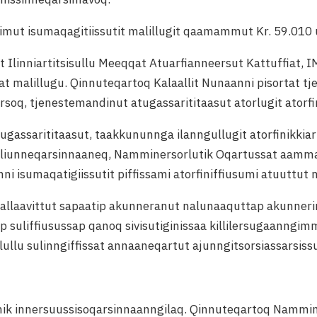
-imut isumaqagitiissutit malillugit qaamammut Kr. 59.010 
ut Ilinniartitsisullu Meeqqat Atuarfianneersut Kattuffiat, 
taat malillugu. Qinnuteqartoq Kalaallit Nunaanni pisortat tj
soq, tjenestemandinut atugassarititaasut atorlugit atorf
ugassarititaasut, taakkununnga ilanngullugit atorfinikkia
liunneqarsinnaaneq, Namminersorlutik Oqartussat aamma
i isumaqatigiissutit piffissami atorfiniffiusumi atuuttut 
a aallaavittut sapaatip akunneranut nalunaaquttap akunneri
ap suliffiusussap qanoq sivisutiginissaa killilersugaanng
lullu sulinngiffissat annaaneqartut ajunngitsorsiassarsiss
amik innersuussisoqarsinnaanngilaq. Qinnuteqartoq Nammin