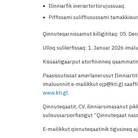
Ilinniarfik ineriartortorujussuaq.
Piffissami suliffiusussami tamakkiisu
Qinnuteqarnissamut killigititaq: 05. De
Ulloq sulilerfissaq: 1. Januar 2026 imal
Kissaatigaarput atorfininneq qaammatin
Paasissutissat amerlanerusut Ilinniar
imaluunniit e-mailikkut ojp@kti.gl saa
www.kti.gl
.
Qinnuteqaatit, CV, ilinniarsimasanut pik
sulisussarsiorfiatigut “Qinnuteqaat nass
E-mailikkut qinnuteqaatinik tigusineq a