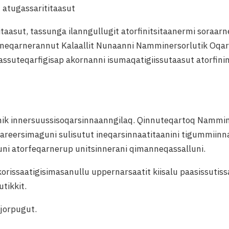
u atugassarititaasut
titaasut, tassunga ilanngullugit atorfinitsitaanermi soraa
nneqarnerannut Kalaallit Nunaanni Namminersorlutik Oqart
ssuteqarfigisap akornanni isumaqatigiissutaasut atorfini
amik innersuussisoqarsinnaanngilaq. Qinnuteqartoq Nammin
areersimaguni sulisutut ineqarsinnaatitaanini tigummiinna
ni atorfeqarnerup unitsinnerani qimanneqassalluni.
korissaatigisimasanullu uppernarsaatit kiisalu paasissutiss
utikkit.
ajorpugut.