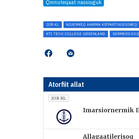
Qinnuteqaat nassiuguk
JOB KL
NIUERNEQ AAMMA KIFFARTUUSSINEQ
KTI TECH COLLEGE GREENLAND
SERMERSOO
Atorfiit allat
JOB KL
Imarsiornermik Il
Allagaatilerisoq