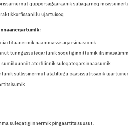
korissarnernut quppersagaaraanik suliaqarneq misissuinerl
raktikkerfissanillu ujartuisoq
ginnaaneqartumik:
linniartitaanermik naammassisaqarsimasumik
nut tunngassuteqartunik soqutiginnittumik ilisimasalimm
 sumiiluunniit atorfilinnik suleqateqarsinnaasumik
tunik sullissinermut atatillugu paasissutissanik ujartuin
artitsisumik
mma suleqatigiinnermik pingaartitsisuusut.