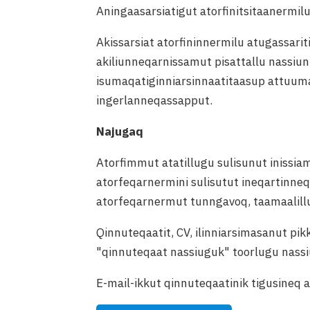
Aningaasarsiatigut atorfinitsitaanermil
Akissarsiat atorfininnermilu atugassari
akiliunneqarnissamut pisattallu nassiu
isumaqatiginniarsinnaatitaasup attuuma
ingerlanneqassapput.
Najugaq
Atorfimmut atatillugu sulisunut inissi
atorfeqarnermini sulisutut ineqartinneq
atorfeqarnermut tunngavoq, taamaalillu
Qinnuteqaatit, CV, ilinniarsimasanut pik
"qinnuteqaat nassiuguk" toorlugu nassi
E-mail-ikkut qinnuteqaatinik tigusineq 