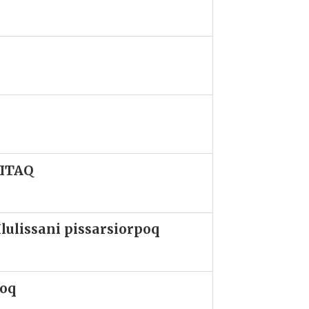
QITAQ
lulissani pissarsiorpoq
soq