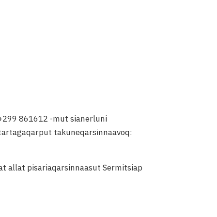
+299 861612 -mut sianerluni
ittartagaqarput takuneqarsinnaavoq:
at allat pisariaqarsinnaasut Sermitsiap