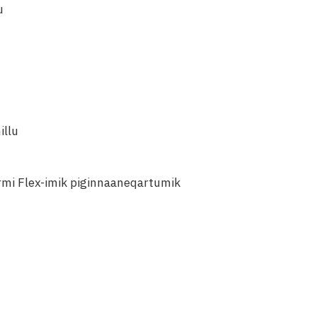
u
illu
ermi Flex-imik piginnaaneqartumik