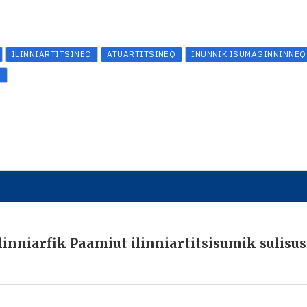
ILINNIARTITSINEQ
ATUARTITSINEQ
INUNNIK ISUMAGINNINNEQ
Q
inniarfik Paamiut ilinniartitsisumik sulisu