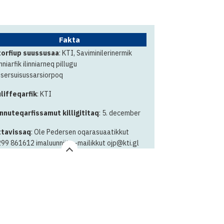
Fakta
orfiup suussusaa
: KTI, Saviminilerinermik
inniarfik ilinniarneq pillugu
itsersuisussarsiorpoq
liffeqarfik
: KTI
nnuteqarfissamut killigititaq
: 5. december
tavissaq
: Ole Pedersen oqarasuaatikkut
99 861612 imaluunniit e-mailikkut ojp@kti.gl