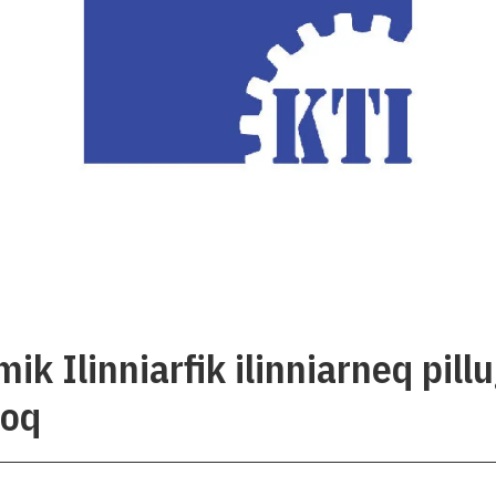
ik Ilinniarfik ilinniarneq pill
poq