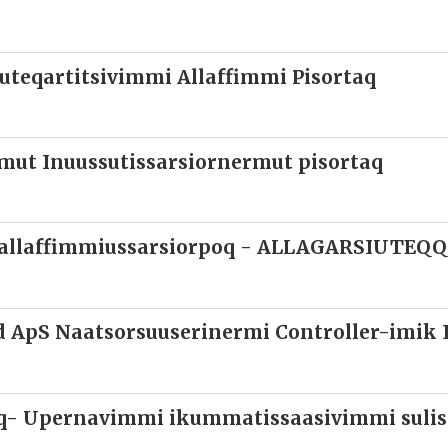
uteqartitsivimmi Allaffimmi Pisortaq
ut Inuussutissarsiornermut pisortaq
k allaffimmiussarsiorpoq - ALLAGARSIUTEQ
 ApS Naatsorsuuserinermi Controller-imik I
aq- Upernavimmi ikummatissaasivimmi suli