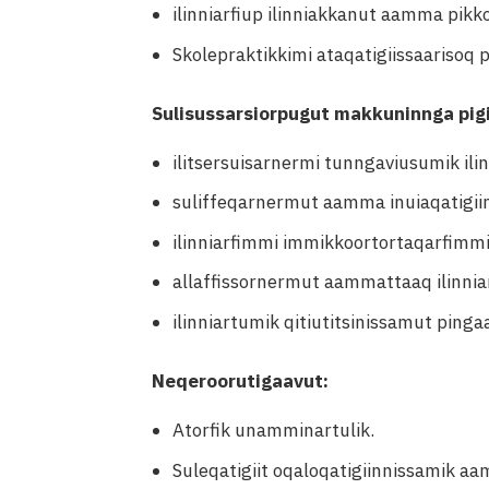
ilinniarfiup ilinniakkanut aamma pik
Skolepraktikkimi ataqatigiissaarisoq p
Sulisussarsiorpugut makkuninnga pi
ilitsersuisarnermi tunngaviusumik i
suliffeqarnermut aamma inuiaqatigiin
ilinniarfimmi immikkoortortaqarfimmi
allaffissornermut aammattaaq ilinniar
ilinniartumik qitiutitsinissamut pinga
Neqeroorutigaavut:
Atorfik unamminartulik.
Suleqatigiit oqaloqatigiinnissamik aa