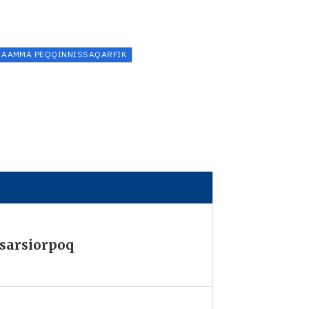
 AAMMA PEQQINNISSAQARFIK
ssarsiorpoq