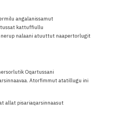
rnermilu angalanissamut
ussat kattuffiullu
nnerup nalaani atuuttut naapertorlugit
ersorlutik Oqartussani
rsinnaavaa. Atorfimmut atatillugu ini
at allat pisariaqarsinnaasut