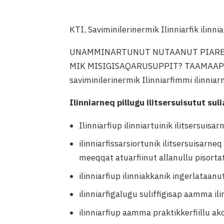
KTI, Saviminilerinermik Ilinniarfik ilinni
UNAMMINARTUNUT NUTAANUT PIARE
MIK MISIGISAQARUSUPPIT? TAAMAAP
saviminilerinermik Ilinniarfimmi ilinniar
Ilinniarneq pillugu ilitsersuisutut sul
Ilinniarfiup ilinniartuinik ilitsersuisar
ilinniarfissarsiortunik ilitsersuisarn
meeqqat atuarfiinut allanullu pisorta
ilinniarfiup ilinniakkanik ingerlataan
ilinniarfigalugu suliffigisap aamma i
ilinniarfiup aamma praktikkerfiillu 