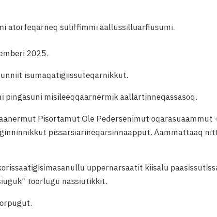
mi atorfeqarneq suliffimmi aallussilluarfiusumi.
cemberi 2025.
uunniit isumaqatigiissuteqarnikkut.
i pingasuni misileeqqaarnermik aallartinneqassasoq.
titaanermut Pisortamut Ole Pedersenimut oqarasuaammut 
ffiginninnikkut pissarsiarineqarsinnaapput. Aammattaaq n
korissaatigisimasanullu uppernarsaatit kiisalu paasissutiss
iuguk” toorlugu nassiutikkit.
jorpugut.