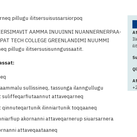
arneq pillugu ilitsersuisussarsiorpoq
ERSIMAVIT AAMMA INUUINNI NUANNERNERPAA-
At
Il
PAT TECH COLLEGE GREENLANDIMI NUUMMI
il
neq pillugu ilitsersusisunngussaatit.
Su
iassat:
Qi
neq
At
eq aammalu sullissineq, tassunga ilanngullugu
+2
t suliffeqarfiutaannut attaveqarneq
ut qinnuteqartunik ilinniartunik toqqaaneq
linniarfiup akornanni attaveqarnerup siuarsarnera
akornanni attaveqaataaneq