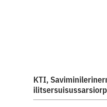
KTI, Saviminilerinerm
ilitsersuisussarsior