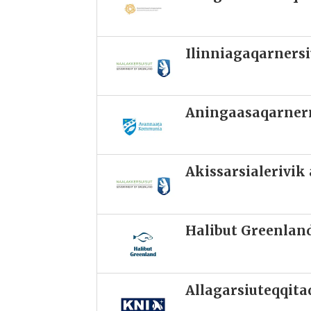
Ilinniagaqarnersi
Aningaasaqarnerm
Akissarsialerivi
Halibut Greenland
Allagarsiuteqqit