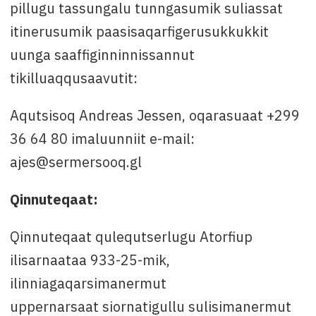
pillugu tassungalu tunngasumik suliassat
itinerusumik paasisaqarfigerusukkukkit
uunga saaffiginninnissannut
tikilluaqqusaavutit:
Aqutsisoq Andreas Jessen, oqarasuaat +299
36 64 80 imaluunniit e-mail:
ajes@sermersooq.gl
Qinnuteqaat:
Qinnuteqaat qulequtserlugu Atorfiup
ilisarnaataa 933-25-mik,
ilinniagaqarsimanermut
uppernarsaat siornatigullu sulisimanermut