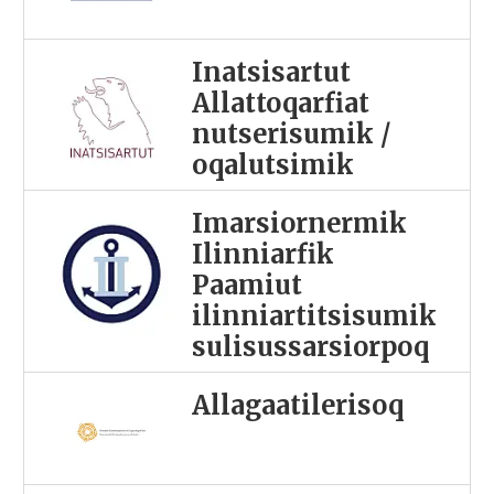
Inatsisartut
Allattoqarfiat
nutserisumik /
oqalutsimik
Imarsiornermik
Ilinniarfik
Paamiut
ilinniartitsisumik
sulisussarsiorpoq
Allagaatilerisoq