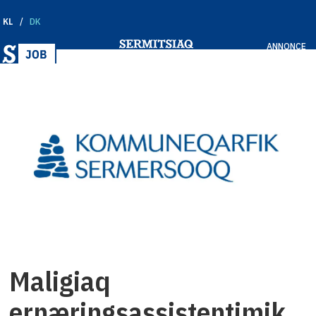
KL
DK
ANNONCE
Maligiaq
ernæringsassistentimik