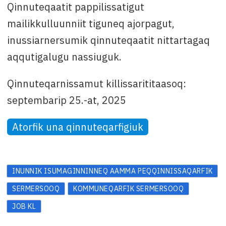
Qinnuteqaatit pappilissatigut
mailikkulluunniit tiguneq ajorpagut,
inussiarnersumik qinnuteqaatit nittartagaq
aqqutigalugu nassiuguk.
Qinnuteqarnissamut killissarititaasoq:
septembarip 25.-at, 2025
Atorfik una qinnuteqarfigiuk
INUNNIK ISUMAGINNINNEQ AAMMA PEQQINNISSAQARFIK
SERMERSOOQ
KOMMUNEQARFIK SERMERSOOQ
JOB KL