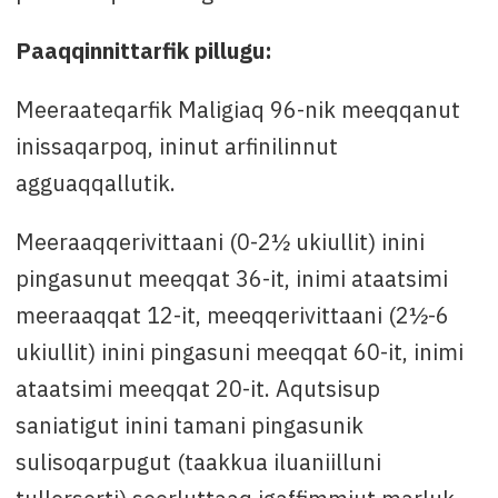
Paaqqinnittarfik pillugu:
Meeraateqarfik Maligiaq 96-nik meeqqanut
inissaqarpoq, ininut arfinilinnut
agguaqqallutik.
Meeraaqqerivittaani (0-2½ ukiullit) inini
pingasunut meeqqat 36-it, inimi ataatsimi
meeraaqqat 12-it, meeqqerivittaani (2½-6
ukiullit) inini pingasuni meeqqat 60-it, inimi
ataatsimi meeqqat 20-it. Aqutsisup
saniatigut inini tamani pingasunik
sulisoqarpugut (taakkua iluaniilluni