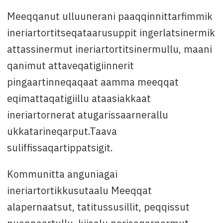
Meeqqanut ulluunerani paaqqinnittarfimmik
ineriartortitseqataarusuppit ingerlatsinermik
attassinermut ineriartortitsinermullu, maani
qanimut attaveqatigiinnerit
pingaartinneqaqaat aamma meeqqat
eqimattaqatigiillu ataasiakkaat
ineriartornerat atugarissaarnerallu
ukkatarineqarput.Taava
suliffissaqartippatsigit.
Kommunitta anguniagai
ineriartortikkusutaalu Meeqqat
alapernaatsut, tatitussusillit, peqqissut