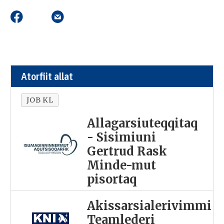
Atorfiit allat
JOB KL
Allagarsiuteqqitaq
- Sisimiuni
Gertrud Rask
Minde-mut
pisortaq
Akissarsialerivimmi
Teamlederi