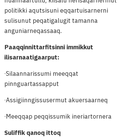
nuannaartullu, kiisalu nerisaqarnermut
politikki aqutsisuni eqqartuisarnerni
sulisunut peqatigalugit tamanna
anguniarneqassaaq.
Paaqqinnittarfitsinni immikkut
ilisarnaatigaarput:
∙Silaannarissumi meeqqat
pinnguartassapput
∙Assigiinngissusermut akuersaarneq
∙Meeqqap peqqissumik ineriartornera
Suliffik qanoq ittoq