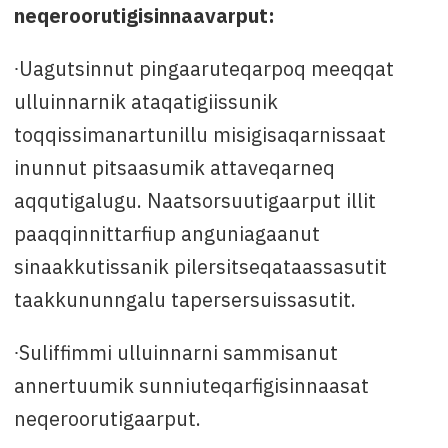
neqeroorutigisinnaavarput:
∙Uagutsinnut pingaaruteqarpoq meeqqat
ulluinnarnik ataqatigiissunik
toqqissimanartunillu misigisaqarnissaat
inunnut pitsaasumik attaveqarneq
aqqutigalugu. Naatsorsuutigaarput illit
paaqqinnittarfiup anguniagaanut
sinaakkutissanik pilersitseqataassasutit
taakkununngalu tapersersuissasutit.
∙Suliffimmi ulluinnarni sammisanut
annertuumik sunniuteqarfigisinnaasat
neqeroorutigaarput.