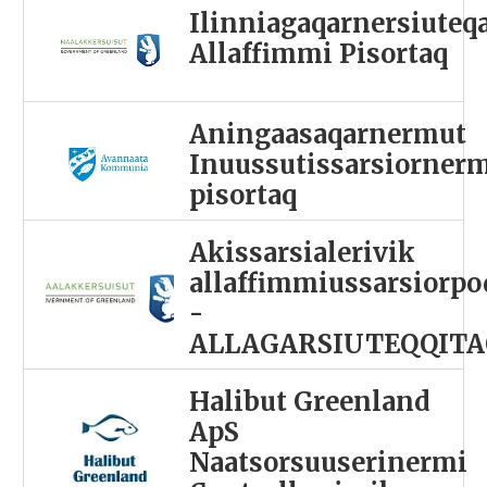
Ilinniagaqarnersiuteq
Allaffimmi Pisortaq
Aningaasaqarnermut
Inuussutissarsiorner
pisortaq
Akissarsialerivik
allaffimmiussarsiorpo
-
ALLAGARSIUTEQQITA
Halibut Greenland
ApS
Naatsorsuuserinermi