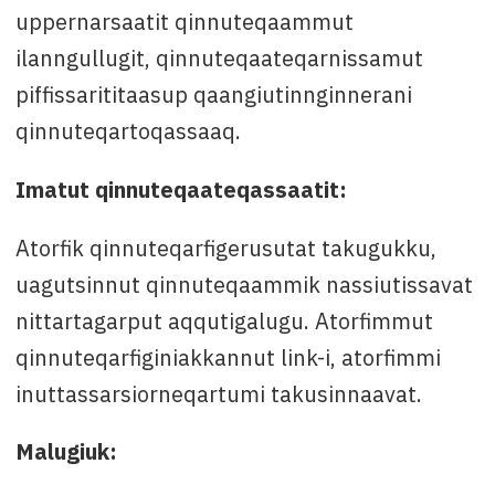
uppernarsaatit qinnuteqaammut
ilanngullugit, qinnuteqaateqarnissamut
piffissarititaasup qaangiutinnginnerani
qinnuteqartoqassaaq.
Imatut qinnuteqaateqassaatit:
Atorfik qinnuteqarfigerusutat takugukku,
uagutsinnut qinnuteqaammik nassiutissavat
nittartagarput aqqutigalugu. Atorfimmut
qinnuteqarfiginiakkannut link-i, atorfimmi
inuttassarsiorneqartumi takusinnaavat.
Malugiuk: