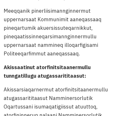
Meeqqanik pinerliisimannginnermut
uppernarsaat Kommunimit aaneqassaaq
pineqartumik akuersissuteqarnikkut,
pineqaatissinneqarsimannginnermullu
uppernarsaat nammineq illoqarfigisami
Politeeqarfimmut aaneqassaaq.
Akissaatinut atorfinitsitaanermullu
tunngatillugu atugassarititaasut:
Akissarsiaqarnermut atorfinitsitaanermullu
atugassarititaasut Namminersorlutik
Oqartussani isumaqatigiissut atuuttoq,
atorfininnerup nalaani Namminersorlutik