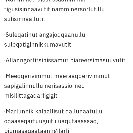
tigusisinnaavutit namminersorlutillu
sulisinnaallutit
∙Suleqatinut angajoqqaanullu
suleqatiginnikkumavutit
∙Allanngortitsinissamut piareersimasuuvutit
∙Meeqqerivimmut meeraaqqerivimmut
sapigalinnullu nerisassiorneq
misilittagaqarfigigit
∙Marlunnik kalaallisut qallunaatullu
oqaaseqartuuguit iluaqutaassaaq,
piumasaqaataanngilarli