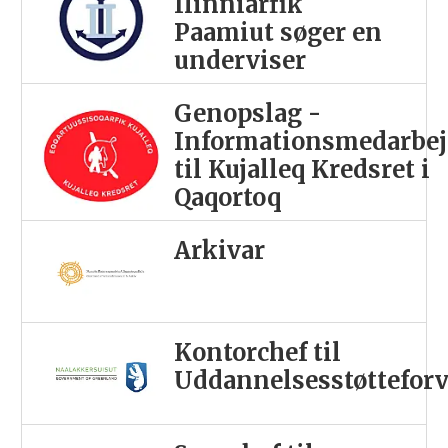
Ilinniarfik
Paamiut søger en
underviser
Genopslag -
Informationsmedarbej
til Kujalleq Kredsret i
Qaqortoq
Arkivar
Kontorchef til
Uddannelsesstøttefor