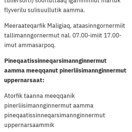
tullersorti) soorluttaaq igaffimmiut marluk
flyverilu sulisuullutik aamma.
Meeraateqarfik Maligiaq, ataasinngornermiit
tallimanngornermut nal. 07.00-imiit 17.00-
imut ammasarpoq.
Pineqaatissinneqarsimannginnermut
aamma meeqqanut pinerliisimannginnermut
uppernarsaat:
Atorfik taanna meeqqanik
pinerliisimannginnermut aamma
pineqaatissinneqarsimannginnermut
uppernarsaammik