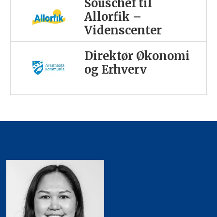
Souschef til
Allorfik –
Videnscenter
Direktør Økonomi
og Erhverv