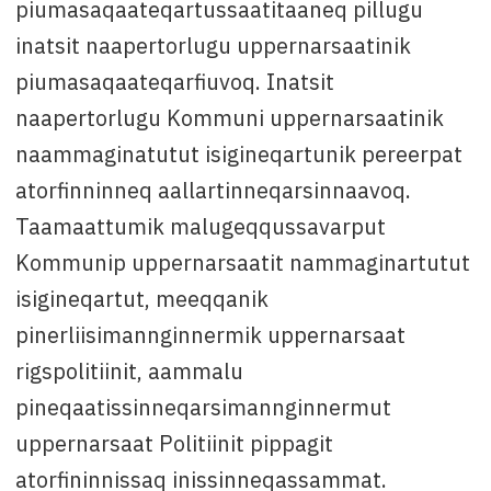
piumasaqaateqartussaatitaaneq pillugu
inatsit naapertorlugu uppernarsaatinik
piumasaqaateqarfiuvoq. Inatsit
naapertorlugu Kommuni uppernarsaatinik
naammaginatutut isigineqartunik pereerpat
atorfinninneq aallartinneqarsinnaavoq.
Taamaattumik malugeqqussavarput
Kommunip uppernarsaatit nammaginartutut
isigineqartut, meeqqanik
pinerliisimannginnermik uppernarsaat
rigspolitiinit, aammalu
pineqaatissinneqarsimannginnermut
uppernarsaat Politiinit pippagit
atorfininnissaq inissinneqassammat.