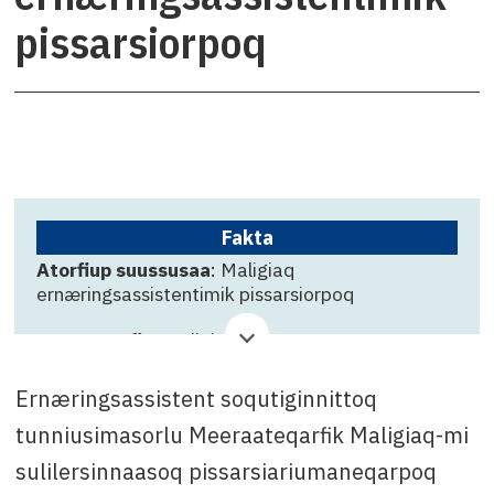
pissarsiorpoq
Fakta
Atorfiup suussusaa
: Maligiaq
ernæringsassistentimik pissarsiorpoq
Suliffeqarfik
: Maligiaq
Qinnuteqarfissamut killigititaq
: 25. september
Ernæringsassistent soqutiginnittoq
Attavissaq
: Andreas Jessen, tlf. +299 36 64 80
tunniusimasorlu Meeraateqarfik Maligiaq-mi
imaluunniit e-mail: ajes@sermersooq.gl
sulilersinnaasoq pissarsiariumaneqarpoq