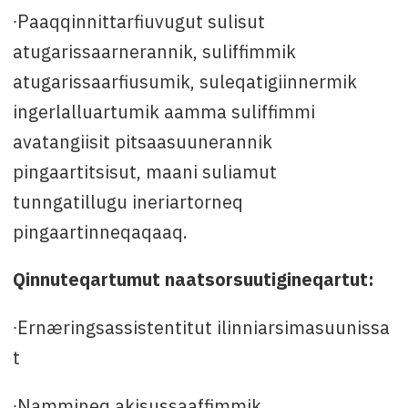
∙Paaqqinnittarfiuvugut sulisut
atugarissaarnerannik, suliffimmik
atugarissaarfiusumik, suleqatigiinnermik
ingerlalluartumik aamma suliffimmi
avatangiisit pitsaasuunerannik
pingaartitsisut, maani suliamut
tunngatillugu ineriartorneq
pingaartinneqaqaaq.
Qinnuteqartumut naatsorsuutigineqartut:
∙Ernæringsassistentitut ilinniarsimasuunissa
t
∙Nammineq akisussaaffimmik