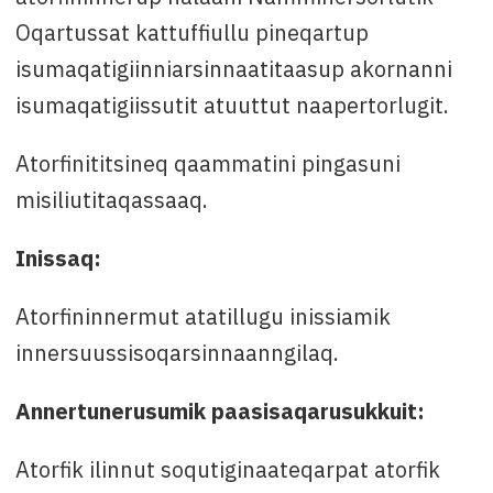
Oqartussat kattuffiullu pineqartup
isumaqatigiinniarsinnaatitaasup akornanni
isumaqatigiissutit atuuttut naapertorlugit.
Atorfinititsineq qaammatini pingasuni
misiliutitaqassaaq.
Inissaq:
Atorfininnermut atatillugu inissiamik
innersuussisoqarsinnaanngilaq.
Annertunerusumik paasisaqarusukkuit:
Atorfik ilinnut soqutiginaateqarpat atorfik