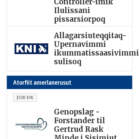
Controller-imik
Ilulissani
pissarsiorpoq
Allagarsiuteqqitaq-
Upernavimmi
ikummatissaasivimm
sulisoq
Atorfiit amerlanerusut
JOB DK
Genopslag -
Forstander til
Gertrud Rask
Minde i Sisimiut