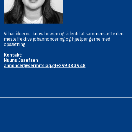
Vi har ideerne, know how’en og viden
til at sammensætte den
mest
effektive jobannoncering og hjælper
gerne med
opsætning.
Kontakt:
Nuunu Josefsen
annoncer@sermitsiaq.gl
+299 38 39 48