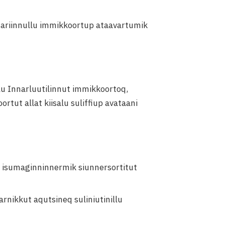
tariinnullu immikkoortup ataavartumik
u Innarluutilinnut immikkoortoq,
tut allat kiisalu suliffiup avataani
u isumaginninnermik siunnersortitut
nikkut aqutsineq suliniutinillu