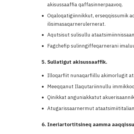
akisussaaffia qaffasinnerpaavoq.
Oqaloqatigiinnikkut, erseqqissumik a
ilisimasaqarnerulernerat.
Aqutsisut sulisullu ataatsimiinnissa
Fagchefip sulinngiffeqarnerani imaluun
5. Suliatigut akisussaaffik.
Illoqarfiit nunaqarfiillu akimorlugit a
Meeqqanut Ilaqutariinnullu immikkoo
Qinikkat anguniakkatut akuerisaannik
Atugarissaarnermut ataatsimiititali
6. Ineriartortitsineq aamma aaqqis