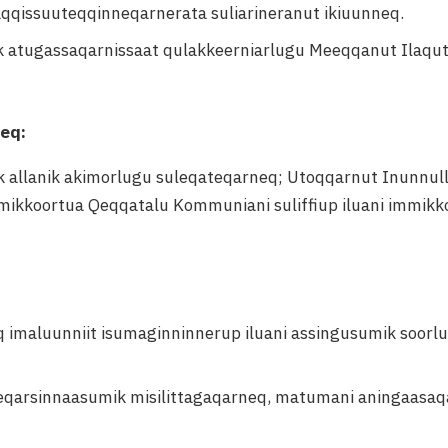
qissuuteqqinneqarnerata suliarineranut ikiuunneq.
ik atugassaqarnissaat qulakkeerniarlugu Meeqqanut Ilaqu
neq:
k allanik akimorlugu suleqateqarneq; Utoqqarnut Inunnull
mikkoortua Qeqqatalu Kommuniani suliffiup iluani immikkoor
q imaluunniit isumaginninnerup iluani assingusumik soorl
eqarsinnaasumik misilittagaqarneq, matumani aningaasaqar