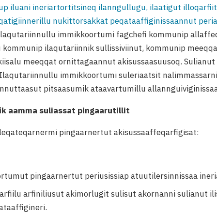
luani ineriartortitsineq ilanngullugu, ilaatigut illoqarfii
qatigiinnerillu nukittorsakkat peqataaffiginissaannut peria
laqutariinnullu immikkoortumi fagchefi kommunip allaffe
lu kommunip ilaqutariinnik sullissiviinut, kommunip meeqq
kiisalu meeqqat ornittagaannut akisussaasuusoq. Sulianut
qutariinnullu immikkoortumi suleriaatsit nalimmassarni
nuttaasut pitsaasumik ataavartumillu allannguiviginissaat 
ik aamma suliassat pingaarutillit
eqateqarnermi pingaarnertut akisussaaffeqarfigisat:
tumut pingaarnertut periusissiap atuutilersinnissaa ineri
fiilu arfiniliusut akimorlugit sulisut akornanni sulianut 
taaffigineri.