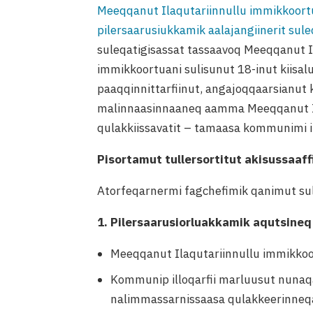
Meeqqanut Ilaqutariinnullu immikkoortup i
pilersaarusiukkamik aalajangiinerit sule
suleqatigisassat tassaavoq Meeqqanut I
immikkoortuani sulisunut 18-inut kiisa
paaqqinnittarfiinut, angajoqqaarsianut 
malinnaasinnaaneq aamma Meeqqanut Ila
qulakkiissavatit – tamaasa kommunimi in
Pisortamut tullersortitut akisussaaff
Atorfeqarnermi fagchefimik qanimut sul
1. Pilersaarusiorluakkamik aqutsineq
Meeqqanut Ilaqutariinnullu immikkoor
Kommunip illoqarfii marluusut nunaqar
nalimmassarnissaasa qulakkeerinneqa