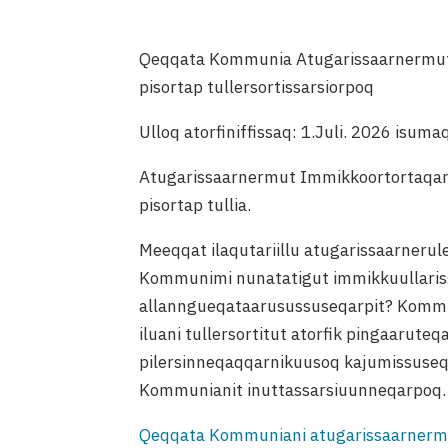
Qeqqata Kommunia Atugarissaarnermut 
pisortap tullersortissarsiorpoq
Ulloq atorfiniffissaq: 1.Juli. 2026 isuma
Atugarissaarnermut Immikkoortortaqar
pisortap tullia.
Meeqqat ilaqutariillu atugarissaarnerul
Kommunimi nunatatigut immikkuullarissu
allanngueqataarusussuseqarpit? Kommu
iluani tullersortitut atorfik pingaarute
pilersinneqaqqarnikuusoq kajumissuseq
Kommunianit inuttassarsiuunneqarpoq.
Qeqqata Kommuniani atugarissaarnermut 