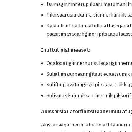
Isumaginninnerup iluani matumani Me
Pilersaarusiukkanik, siunnerfilinnik 
Kalaallisut qallunaatullu attaveqaqati
paasisimasaqarfigineri pitsaaqutaass
Inuttut piginnaasat:
Oqaloqatigiinnernut suleqatigiinner
Suliat imaannaanngitsut eqaatsumik i
Suliffiup avatangiisai pitsaasut ilikka
Sulisunik kajumissaarinermik pikkori
Akissarsiat atorfinitsitaanermilu atu
Akissarsiaqarnermi atorfeqartitaanermi