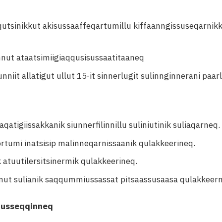
qutsinikkut akisussaaffeqartumillu kiffaanngissuseqarnikk
annut ataatsimiigiaqqusisussaatitaaneq
niit allatigut ullut 15-it sinnerlugit sulinnginnerani paarl
taqatigiissakkanik siunnerfilinnillu suliniutinik suliaqarneq.
rtumi inatsisip malinneqarnissaanik qulakkeerineq.
 atuutilersitsinermik qulakkeerineq.
amut sulianik saqqummiussassat pitsaassusaasa qulakkeern
suusseqqinneq