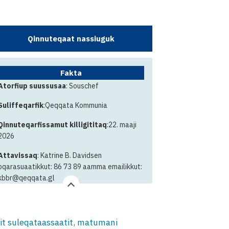
Qinnuteqaat nassiuguk
Fakta
Atorfiup suussusaa
: Souschef
Suliffeqarfik
:Qeqqata Kommunia
Qinnuteqarfissamut killigititaq
:22. maaji
2026
Attavissaq
: Katrine B. Davidsen
oqarasuaatikkut: 86 73 89 aamma emailikkut:
kbbr@qeqqata.gl
it suleqataassaatit, matumani