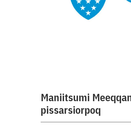
Maniitsumi Meeqqanu
pissarsiorpoq