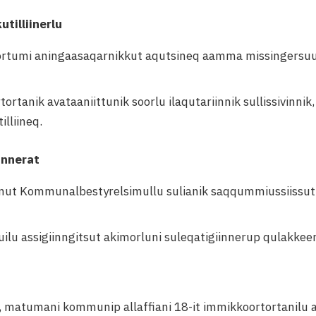
tilliinerlu
ortumi aningaasaqarnikkut aqutsineq aamma missingersuut
ortanik avataaniittunik soorlu ilaqutariinnik sullissivinni
lliineq.
iinnerat
amut Kommunalbestyrelsimullu sulianik saqqummiussiissuti
ilu assigiinngitsut akimorluni suleqatigiinnerup qulakkee
t, matumani kommunip allaffiani 18-it immikkoortortanilu 