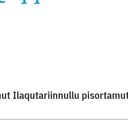
t Ilaqutariinnullu pisortamut