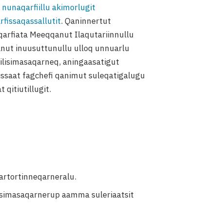
t nunaqarfiillu akimorlugit
rfissaqassallutit
. Qaninnertut
qarfiata Meeqqanut Ilaqutariinnullu
anut inuusuttunullu ulloq unnuarlu
 ilisimasaqarneq, aningaasatigut
ssaat fagchefi qanimut suleqatigalugu
qitiutillugit.
artortinneqarneralu.
ilisimasaqarnerup aamma suleriaatsit