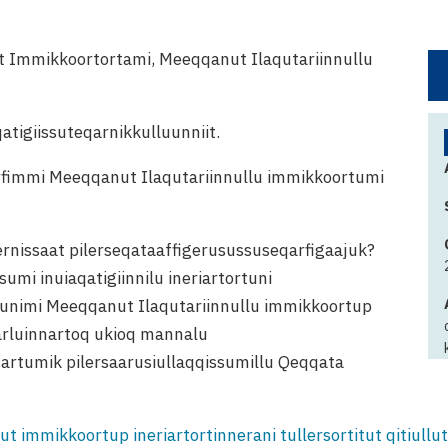
Immikkoortortami, Meeqqanut Ilaqutariinnullu
qatigiissuteqarnikkulluunniit.
fimmi Meeqqanut Ilaqutariinnullu immikkoortumi
ernissaat pilerseqataaffigerusussuseqarfigaajuk?
mi inuiaqatigiinnilu ineriartortuni
nimi Meeqqanut Ilaqutariinnullu immikkoortup
qarluinnartoq ukioq mannalu
artumik pilersaarusiullaqqissumillu Qeqqata
immikkoortup ineriartortinnerani tullersortitut qitiullut