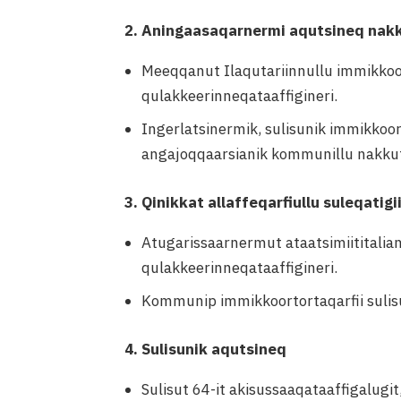
2. Aningaasaqarnermi aqutsineq nakku
Meeqqanut Ilaqutariinnullu immikko
qulakkeerinneqataaffigineri.
Ingerlatsinermik, sulisunik immikkoort
angajoqqaarsianik kommunillu nakkuti
3. Qinikkat allaffeqarfiullu suleqatig
Atugarissaarnermut ataatsimiititali
qulakkeerinneqataaffigineri.
Kommunip immikkoortortaqarfii sulisu
4. Sulisunik aqutsineq
Sulisut 64-it akisussaaqataaffigalugi