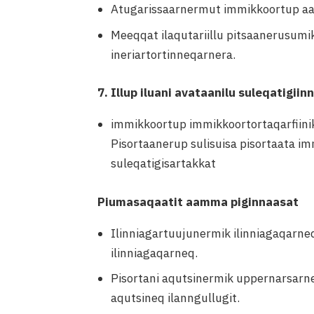
Atugarissaarnermut immikkoortup aaq
Meeqqat ilaqutariillu pitsaanerusum
ineriartortinneqarnera.
7. Illup iluani avataanilu suleqatigiin
immikkoortup immikkoortortaqarfiini
Pisortaanerup sulisuisa pisortaata im
suleqatigisartakkat
Piumasaqaatit aamma piginnaasat
Ilinniagartuujunermik ilinniagaqarne
ilinniagaqarneq.
Pisortani aqutsinermik uppernarsarn
aqutsineq ilanngullugit.