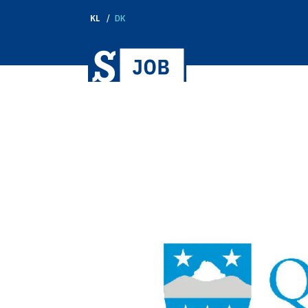
KL
DK