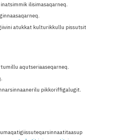
inatsimmik ilisimasaqarneq.
piginnaasaqarneq.
iivini atukkat kulturikkullu pissutsit
rtumillu aqutseriaaseqarneq.
.
innarsinnaanerilu pikkoriffigalugit.
sumaqatigiissuteqarsinnaatitaasup