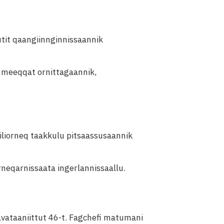
it qaangiinnginnissaannik
k, meeqqat ornittagaannik,
liorneq taakkulu pitsaassusaannik
rneqarnissaata ingerlannissaallu.
avataaniittut 46-t. Fagchefi matumani