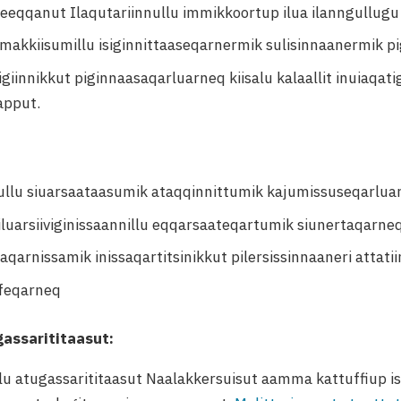
eqqanut Ilaqutariinnullu immikkoortup ilua ilanngullugu 
tamakkiisumillu isiginnittaaseqarnermik sulisinnaanermik 
giinnikkut piginnaasaqarluarneq kiisalu kalaallit inuiaqatig
apput.
nullu siuarsaataasumik ataqqinnittumik kajumissuseqarlua
luarsiiviginissaannillu eqqarsaateqartumik siunertaqarneq
gaqarnissamik inissaqartitsinikkut pilersissinnaaneri attati
ffeqarneq
gassarititaasut:
lu atugassarititaasut Naalakkersuisut aamma kattuffiup i