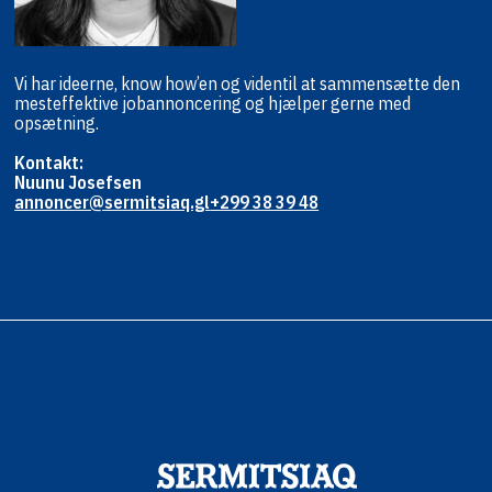
Vi har ideerne, know how’en og viden
til at sammensætte den
mest
effektive jobannoncering og hjælper
gerne med
opsætning.
Kontakt:
Nuunu Josefsen
annoncer@sermitsiaq.gl
+299 38 39 48