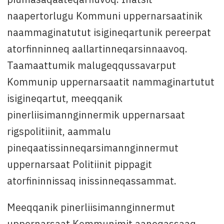
naapertorlugu Kommuni uppernarsaatinik
naammaginatutut isigineqartunik pereerpat
atorfinninneq aallartinneqarsinnaavoq.
Taamaattumik malugeqqussavarput
Kommunip uppernarsaatit nammaginartutut
isigineqartut, meeqqanik
pinerliisimannginnermik uppernarsaat
rigspolitiinit, aammalu
pineqaatissinneqarsimannginnermut
uppernarsaat Politiinit pippagit
atorfininnissaq inissinneqassammat.
Meeqqanik pinerliisimannginnermut
uppernarsaat Kommunimit aaneqassaaq