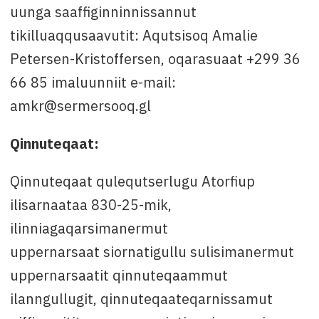
uunga saaffiginninnissannut
tikilluaqqusaavutit: Aqutsisoq Amalie
Petersen-Kristoffersen, oqarasuaat +299 36
66 85 imaluunniit e-mail:
amkr@sermersooq.gl
Qinnuteqaat:
Qinnuteqaat qulequtserlugu Atorfiup
ilisarnaataa 830-25-mik,
ilinniagaqarsimanermut
uppernarsaat siornatigullu sulisimanermut
uppernarsaatit qinnuteqaammut
ilanngullugit, qinnuteqaateqarnissamut