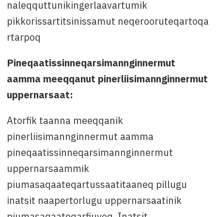
naleqquttunikingerlaavartumik
pikkorissartitsinissamut neqerooruteqartoqa
rtarpoq
Pineqaatissinneqarsimannginnermut
aamma meeqqanut pinerliisimannginnermut
uppernarsaat:
Atorfik taanna meeqqanik
pinerliisimannginnermut aamma
pineqaatissinneqarsimannginnermut
uppernarsaammik
piumasaqaateqartussaatitaaneq pillugu
inatsit naapertorlugu uppernarsaatinik
piumasaqaateqarfiuvoq. Inatsit