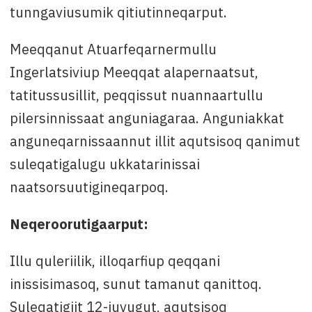
tunngaviusumik qitiutinneqarput.
Meeqqanut Atuarfeqarnermullu
Ingerlatsiviup Meeqqat alapernaatsut,
tatitussusillit, peqqissut nuannaartullu
pilersinnissaat anguniagaraa. Anguniakkat
anguneqarnissaannut illit aqutsisoq qanimut
suleqatigalugu ukkatarinissai
naatsorsuutigineqarpoq.
Neqeroorutigaarput:
Illu quleriilik, illoqarfiup qeqqani
inissisimasoq, sunut tamanut qanittoq.
Suleqatigiit 12-iuvugut, aqutsisoq