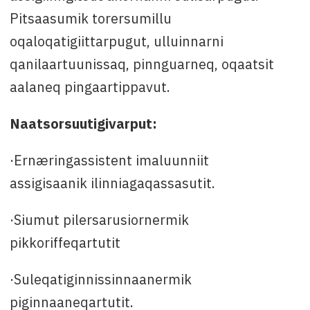
Pitsaasumik torersumillu
oqaloqatigiittarpugut, ulluinnarni
qanilaartuunissaq, pinnguarneq, oqaatsit
aalaneq pingaartippavut.
Naatsorsuutigivarput:
·Ernæringassistent imaluunniit
assigisaanik ilinniagaqassasutit.
·Siumut pilersarusiornermik
pikkoriffeqartutit
·Suleqatiginnissinnaanermik
piginnaaneqartutit.