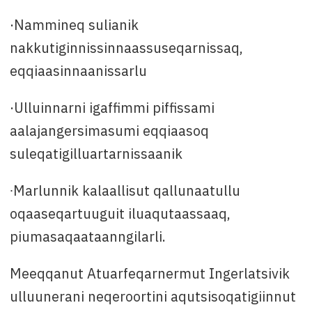
·Nammineq sulianik
nakkutiginnissinnaassuseqarnissaq,
eqqiaasinnaanissarlu
·Ulluinnarni igaffimmi piffissami
aalajangersimasumi eqqiaasoq
suleqatigilluartarnissaanik
∙Marlunnik kalaallisut qallunaatullu
oqaaseqartuuguit iluaqutaassaaq,
piumasaqaataanngilarli.
Meeqqanut Atuarfeqarnermut Ingerlatsivik
ulluunerani neqeroortini aqutsisoqatigiinnut