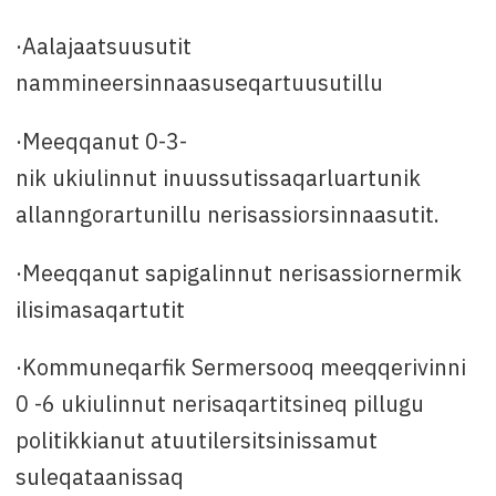
·Aalajaatsuusutit
nammineersinnaasuseqartuusutillu
·Meeqqanut 0-3-
nik ukiulinnut inuussutissaqarluartunik
allanngorartunillu nerisassiorsinnaasutit.
·Meeqqanut sapigalinnut nerisassiornermik
ilisimasaqartutit
·Kommuneqarfik Sermersooq meeqqerivinni
0 -6 ukiulinnut nerisaqartitsineq pillugu
politikkianut atuutilersitsinissamut
suleqataanissaq