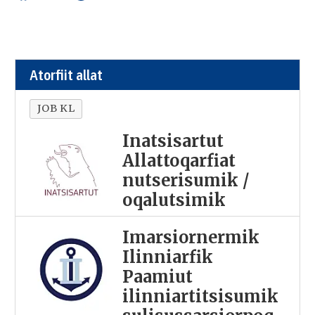
Atorfiit allat
JOB KL
Inatsisartut
Allattoqarfiat
nutserisumik /
oqalutsimik
Imarsiornermik
Ilinniarfik
Paamiut
ilinniartitsisumik