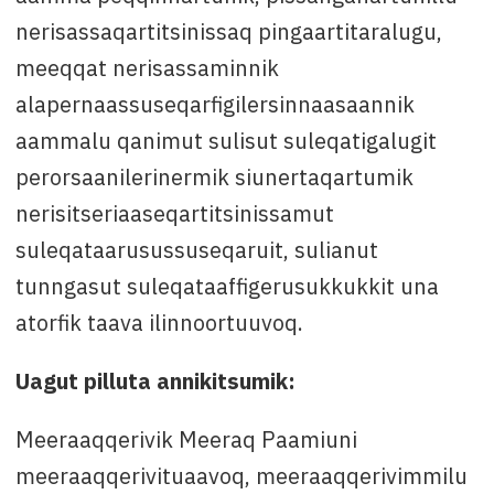
+299 36 66 85 imaluunniit e-mail:
nerisassaqartitsinissaq pingaartitaralugu,
amkr@sermersooq.gl
meeqqat nerisassaminnik
alapernaassuseqarfigilersinnaasaannik
aammalu qanimut sulisut suleqatigalugit
perorsaanilerinermik siunertaqartumik
nerisitseriaaseqartitsinissamut
suleqataarusussuseqaruit, sulianut
tunngasut suleqataaffigerusukkukkit una
atorfik taava ilinnoortuuvoq.
Uagut pilluta annikitsumik:
Meeraaqqerivik Meeraq Paamiuni
meeraaqqerivituaavoq, meeraaqqerivimmilu