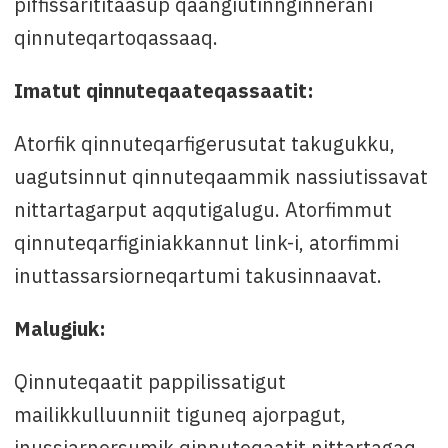
piffissarititaasup qaangiutinnginnerani
qinnuteqartoqassaaq.
Imatut qinnuteqaateqassaatit:
Atorfik qinnuteqarfigerusutat takugukku,
uagutsinnut qinnuteqaammik nassiutissavat
nittartagarput aqqutigalugu. Atorfimmut
qinnuteqarfiginiakkannut link-i, atorfimmi
inuttassarsiorneqartumi takusinnaavat.
Malugiuk:
Qinnuteqaatit pappilissatigut
mailikkulluunniit tiguneq ajorpagut,
inussiarnersumik qinnuteqaatit nittartagaq