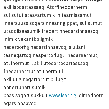
akiliisoqartassaaq. Atorfineqqarnermi
sulisutut ataavartumik initaarnissamut
innersuussisoqarsinnaanngippat, sulisumut
utaqqiisaasumik ineqartinneqarsinnaasoq
inimik vakantboligmik
neqeroorfigineqarsinnaavoq, siuliani
taaneqartoq naapertorlugu ineqarnermut,
atuinermut il akiliuteqartoqartassaaq.
Ineqarnermut atuinermullu
akiliutigineqartartut pillugit
annertunerusumik
paasisaqarusukkuit
www.iserit.gl
qimerloorn
eqarsinnaavoq.