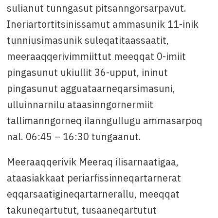
sulianut tunngasut pitsanngorsarpavut.
Ineriartortitsinissamut ammasunik 11-inik
tunniusimasunik suleqatitaassaatit,
meeraaqqerivimmiittut meeqqat 0-imiit
pingasunut ukiullit 36-upput, ininut
pingasunut agguataarneqarsimasuni,
ulluinnarnilu ataasinngornermiit
tallimanngorneq ilanngullugu ammasarpoq
nal. 06:45 – 16:30 tungaanut.
Meeraaqqerivik Meeraq ilisarnaatigaa,
ataasiakkaat periarfissinneqartarnerat
eqqarsaatigineqartarnerallu, meeqqat
takuneqartutut, tusaaneqartutut