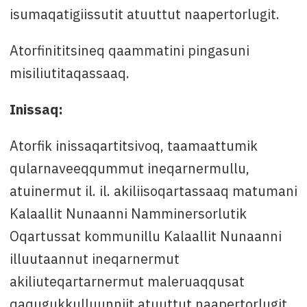
isumaqatigiissutit atuuttut naapertorlugit.
Atorfinititsineq qaammatini pingasuni
misiliutitaqassaaq.
Inissaq:
Atorfik inissaqartitsivoq, taamaattumik
qularnaveeqqummut ineqarnermullu,
atuinermut il. il. akiliisoqartassaaq matumani
Kalaallit Nunaanni Namminersorlutik
Oqartussat kommunillu Kalaallit Nunaanni
illuutaannut ineqarnermut
akiliuteqartarnermut maleruaqqusat
qaqugukkulluunniit atuuttut naapertorlugit