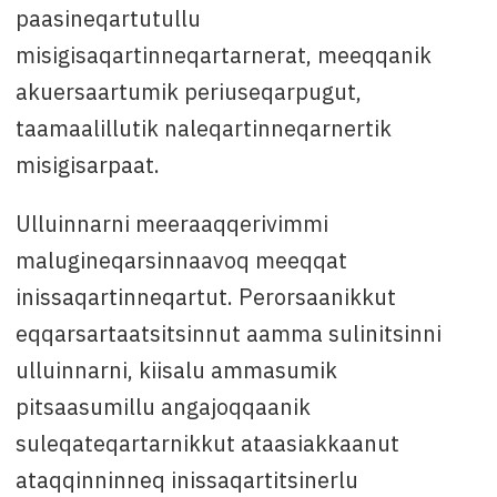
paasineqartutullu
misigisaqartinneqartarnerat, meeqqanik
akuersaartumik periuseqarpugut,
taamaalillutik naleqartinneqarnertik
misigisarpaat.
Ulluinnarni meeraaqqerivimmi
malugineqarsinnaavoq meeqqat
inissaqartinneqartut. Perorsaanikkut
eqqarsartaatsitsinnut aamma sulinitsinni
ulluinnarni, kiisalu ammasumik
pitsaasumillu angajoqqaanik
suleqateqartarnikkut ataasiakkaanut
ataqqinninneq inissaqartitsinerlu