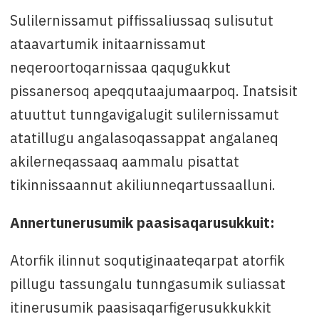
Sulilernissamut piffissaliussaq sulisutut
ataavartumik initaarnissamut
neqeroortoqarnissaa qaqugukkut
pissanersoq apeqqutaajumaarpoq. Inatsisit
atuuttut tunngavigalugit sulilernissamut
atatillugu angalasoqassappat angalaneq
akilerneqassaaq aammalu pisattat
tikinnissaannut akiliunneqartussaalluni.
Annertunerusumik paasisaqarusukkuit:
Atorfik ilinnut soqutiginaateqarpat atorfik
pillugu tassungalu tunngasumik suliassat
itinerusumik paasisaqarfigerusukkukkit