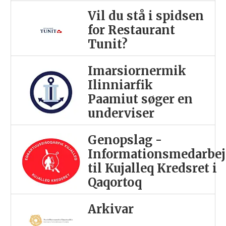
Vil du stå i spidsen
for Restaurant
Tunit?
Imarsiornermik
Ilinniarfik
Paamiut søger en
underviser
Genopslag -
Informationsmedarbej
til Kujalleq Kredsret i
Qaqortoq
Arkivar