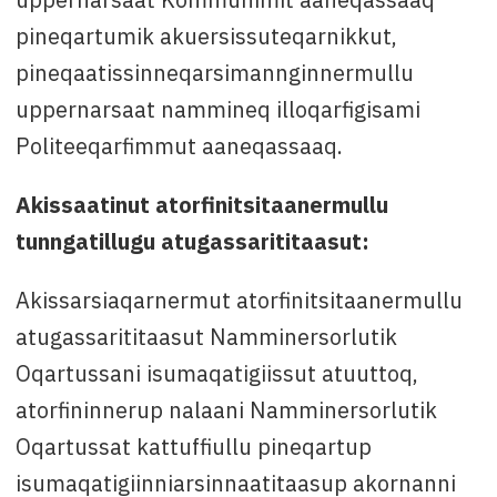
pineqartumik akuersissuteqarnikkut,
pineqaatissinneqarsimannginnermullu
uppernarsaat nammineq illoqarfigisami
Politeeqarfimmut aaneqassaaq.
Akissaatinut atorfinitsitaanermullu
tunngatillugu atugassarititaasut:
Akissarsiaqarnermut atorfinitsitaanermullu
atugassarititaasut Namminersorlutik
Oqartussani isumaqatigiissut atuuttoq,
atorfininnerup nalaani Namminersorlutik
Oqartussat kattuffiullu pineqartup
isumaqatigiinniarsinnaatitaasup akornanni