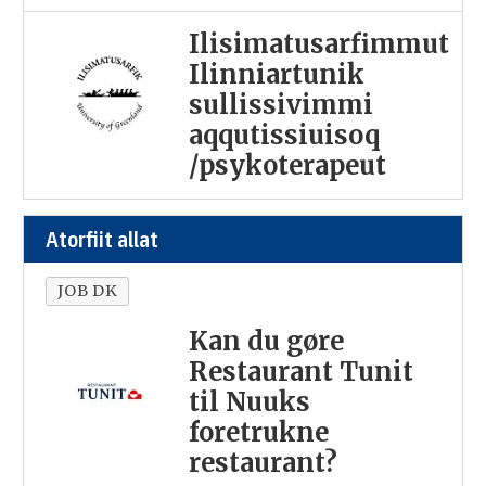
Ilisimatusarfimmut
Ilinniartunik
sullissivimmi
aqqutissiuisoq
/psykoterapeut
Atorfiit allat
JOB DK
Kan du gøre
Restaurant Tunit
til Nuuks
foretrukne
restaurant?