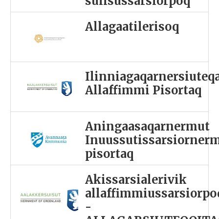
sulisussarsiorpoq
Allagaatilerisoq
Ilinniagaqarnersiuteq
Allaffimmi Pisortaq
Aningaasaqarnermut
Inuussutissarsiorner
pisortaq
Akissarsialerivik
allaffimmiussarsiorpo
-