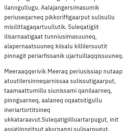
ilanngullugu. Aalajangersimasumik
periuseqarneq pikkoriffigaarput sulisullu
misilittagaqartuullutik. Suleqatigiit
ilisarnaatigaat tunniusimasuuneq,
alapernaatsuuneq kiisalu killilersuutit
pinnagit periarfissanik ujartuillaqqissuuneq.
Meeraaqqerivik Meeraq periusissiap nutaap
atuutilersinneqarnissaa sulissutigaarput,
taamaattumillu siunissami qanilaarneq,
pinnguarneq, aalaneq oqaatsitigullu
ineriartortitsineq
ukkataraavut.Suleqatigiilluartarpugut, init
assigiinngitsut akornanni sulisarpugut.