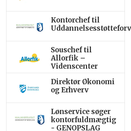
Kontorchef til
Uddannelsesstøttefor
Souschef til
Allorfik –
Videnscenter
Direktør Økonomi
og Erhverv
Lønservice søger
kontorfuldmægtig
- GENOPSLAG