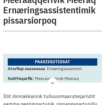
Ernæringsassistentimik
pissarsiorpoq
PAASISSUTISSAT
Atorfiup suussusaa
: Ernæringsassistent
Suliffeqarfik
: Meeraaqqerivik Meeraq
Qinnuteqarfissamut killigititaq
: 28. aggusti
2025
Illit ilinniakkannik tulluusimaaruteqarlutit
Attavissaq
: Amalie Petersen-Kristoffersen, tlf.
aamma peqqinnartunik, pissanganartunillu