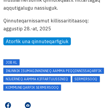
aqqutigalugu nassiuguk.
Qinnuteqarnissamut killissarititaasoq:
aggustip 28.-at, 2025
Atorfik una qinnuteqarfigiuk
JOB KL
INUNNIK ISUMAGINNINNEQ AAMMA PEQQINNISSAQARFIK
NIUERNEQ AAMMA KIFFARTUUSSINEQ
SERMERSOOQ
KOMMUNEQARFIK SERMERSOOQ