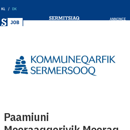
KL
DK
ANNONCE
Paamiuni
Meeraaqqerivik Meeraq