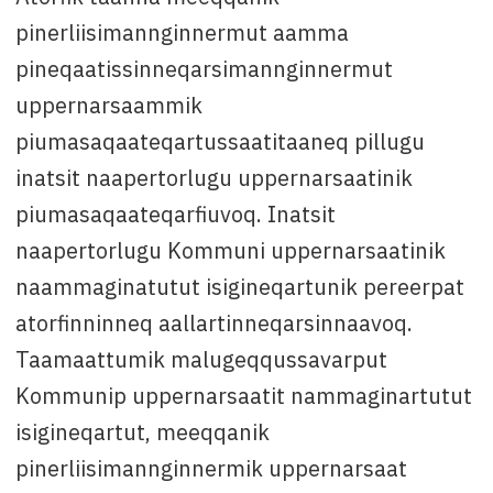
pinerliisimannginnermut aamma
pineqaatissinneqarsimannginnermut
uppernarsaammik
piumasaqaateqartussaatitaaneq pillugu
inatsit naapertorlugu uppernarsaatinik
piumasaqaateqarfiuvoq. Inatsit
naapertorlugu Kommuni uppernarsaatinik
naammaginatutut isigineqartunik pereerpat
atorfinninneq aallartinneqarsinnaavoq.
Taamaattumik malugeqqussavarput
Kommunip uppernarsaatit nammaginartutut
isigineqartut, meeqqanik
pinerliisimannginnermik uppernarsaat