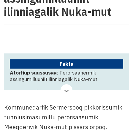
ilinniagalik Nuka-mut
Fakta
Atorfiup suussusaa
: Perorsaanermik
assingumilluuniit ilinniagalik Nuka-mut
Suliffeqarfik
: Nuka
Qinnuteqarfissamut killigititaq
: Decembarip
Kommuneqarfik Sermersooq pikkorissumik
29-at
tunniusimasumillu perorsaasumik
Attavissaq
: Kristiane Nikolajsen, oqarasuaat
Meeqqerivik Nuka-mut pissarsiorpoq.
+299 36 67 70 imaluunniit e-mail: