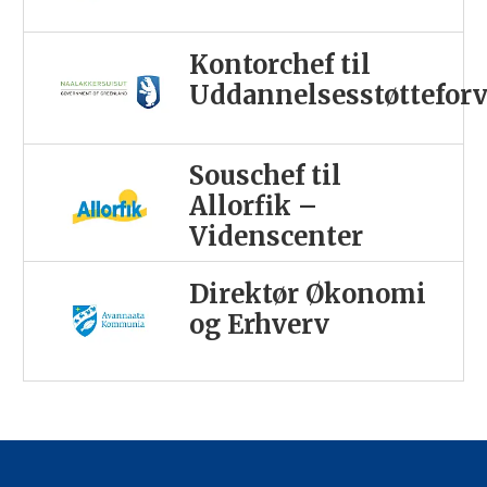
Kontorchef til
Uddannelsesstøttefor
Souschef til
Allorfik –
Videnscenter
Direktør Økonomi
og Erhverv