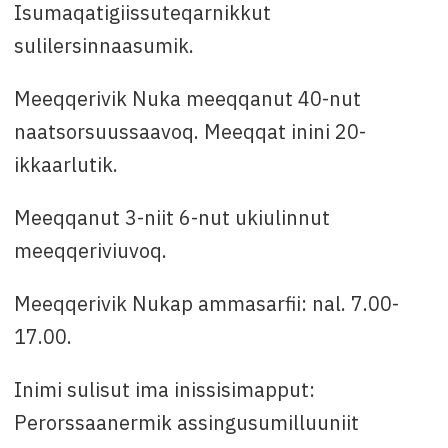
krnk@sermersooq.gl
Isumaqatigiissuteqarnikkut
sulilersinnaasumik.
Meeqqerivik Nuka meeqqanut 40-nut
naatsorsuussaavoq. Meeqqat inini 20-
ikkaarlutik.
Meeqqanut 3-niit 6-nut ukiulinnut
meeqqeriviuvoq.
Meeqqerivik Nukap ammasarfii: nal. 7.00-
17.00.
Inimi sulisut ima inissisimapput:
Perorssaanermik assingusumilluuniit