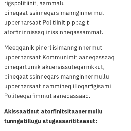
rigspolitiinit, aammalu
pineqaatissinneqarsimannginnermut
uppernarsaat Politiinit pippagit
atorfininnissaq inissinneqassammat.
Meeqqanik pinerliisimannginnermut
uppernarsaat Kommunimit aaneqassaaq
pineqartumik akuersissuteqarnikkut,
pineqaatissinneqarsimannginnermullu
uppernarsaat nammineq illoqarfigisami
Politeeqarfimmut aaneqassaaq.
Akissaatinut atorfinitsitaanermullu
tunngatillugu atugassarititaasut: