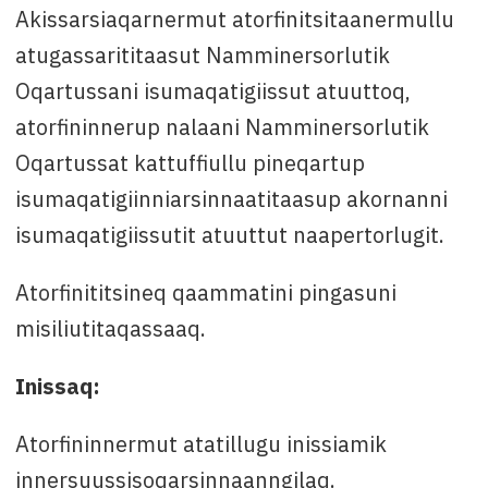
Akissarsiaqarnermut atorfinitsitaanermullu
atugassarititaasut Namminersorlutik
Oqartussani isumaqatigiissut atuuttoq,
atorfininnerup nalaani Namminersorlutik
Oqartussat kattuffiullu pineqartup
isumaqatigiinniarsinnaatitaasup akornanni
isumaqatigiissutit atuuttut naapertorlugit.
Atorfinititsineq qaammatini pingasuni
misiliutitaqassaaq.
Inissaq:
Atorfininnermut atatillugu inissiamik
innersuussisoqarsinnaanngilaq.