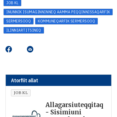
JOB KL
INUNNIK ISUMAGINNINNEQ AAMMA PEQQINNISSAQARFIK
SERMERSOOQ
KOMMUNEQARFIK SERMERSOOQ
ILINNIARTITSINEQ
Atorfiit allat
JOB KL
Allagarsiuteqqitaq
- Sisimiuni