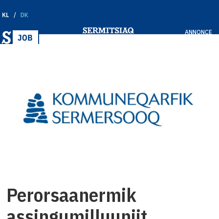
KL
DK
ANNONCE
Perorsaanermik
assingumilluuniit