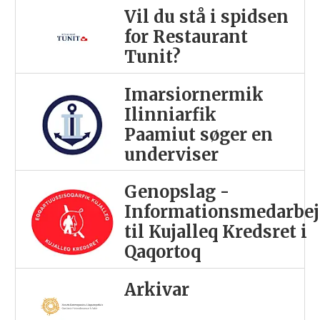
Vil du stå i spidsen
for Restaurant
Tunit?
Imarsiornermik
Ilinniarfik
Paamiut søger en
underviser
Genopslag -
Informationsmedarbej
til Kujalleq Kredsret i
Qaqortoq
Arkivar