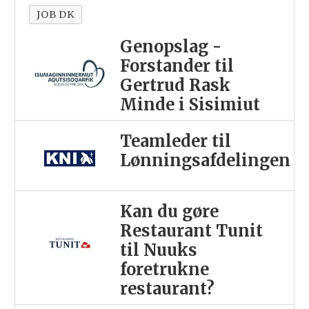
JOB DK
Genopslag -
Forstander til
Gertrud Rask
Minde i Sisimiut
Teamleder til
Lønningsafdelingen
Kan du gøre
Restaurant Tunit
til Nuuks
foretrukne
restaurant?