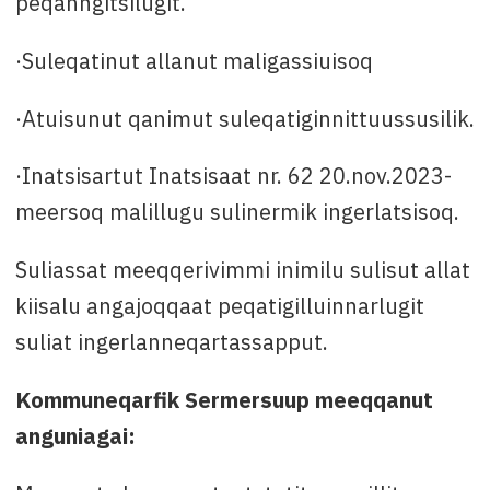
peqanngitsilugit.
·Suleqatinut allanut maligassiuisoq
·Atuisunut qanimut suleqatiginnittuussusilik.
·Inatsisartut Inatsisaat nr. 62 20.nov.2023-
meersoq malillugu sulinermik ingerlatsisoq.
Suliassat meeqqerivimmi inimilu sulisut allat
kiisalu angajoqqaat peqatigilluinnarlugit
suliat ingerlanneqartassapput.
Kommuneqarfik Sermersuup meeqqanut
anguniagai: