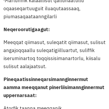
∙Marlunnik kalaallisut qallunaatullu
oqaaseqartuuguit iluaqutaassaaq,
piumasaqaataanngilarli
Neqeroorutigaagut:
Meeqqat qiimasut, suleqatit qiimasut, sulisut
angajoqqaallu suleqatigiilluartut, suliffik
iseruminartoq toqqissisimanartorlu, kiisalu
sulisut aalajaatsut.
Pineqaatissinneqarsimannginnermut
aamma meeqqanut pinerliisimannginnermut
uppernarsaat:
Atorfik taanna meeqqanik