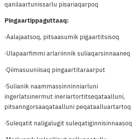
qanilaartunissarlu pisariaqarpoq
Pingaartippaguttaaq:
·Aalajaatsoq, pitsaasumik pigaartitsisoq
·Ulapaarfimmi arlariinnik suliaqarsinnaaneq
·Qiimasuuniisaq pingaartitaraarput
·Sulianik naammassinninniarluni
ingerlatsinermut ineriartortitseqataalluni,
pitsanngorsaaqataalluni peqataalluartartoq
·Suleqatit naligalugit suleqatiginnisinnaasoq