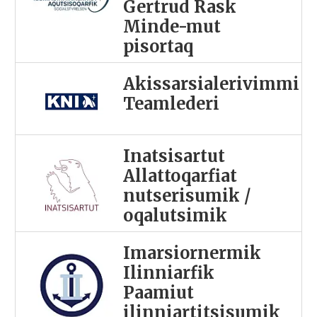
Gertrud Rask
Minde-mut
pisortaq
Akissarsialerivimmi
Teamlederi
Inatsisartut
Allattoqarfiat
nutserisumik /
oqalutsimik
Imarsiornermik
Ilinniarfik
Paamiut
ilinniartitsisumik