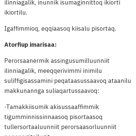
ilinniagalik, inunnik isumaginnittoq ikiorti
ikiortilu.
Igaffimmioq, eqqiaasoq kiisalu pisortaq.
Atorfiup imarisaa:
Perorsaanermik assingusumilluunniit
ilinniagalik, meeqqerivimmi inimilu
suliffigisassamini peqataasussaavoq ataanilu
makkunannga suliaqartussaavoq:
·Tamakkiisumik akisussaaffimmik
tigumminnissinnaasoq pisortaasoq
tullersortaaluunniit perorsaasorluunniit