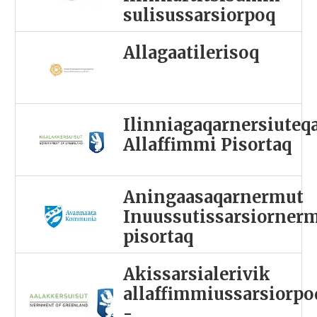
sulisussarsiorpoq
Allagaatilerisoq
Ilinniagaqarnersiuteq
Allaffimmi Pisortaq
Aningaasaqarnermut
Inuussutissarsiorner
pisortaq
Akissarsialerivik
allaffimmiussarsiorpo
-