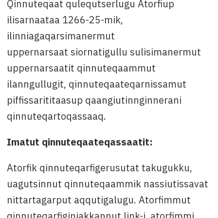
Qinnuteqaat qulequtserlugu Atorfiup
ilisarnaataa 1266-25-mik,
ilinniagaqarsimanermut
uppernarsaat siornatigullu sulisimanermut
uppernarsaatit qinnuteqaammut
ilanngullugit, qinnuteqaateqarnissamut
piffissarititaasup qaangiutinnginnerani
qinnuteqartoqassaaq.
Imatut qinnuteqaateqassaatit:
Atorfik qinnuteqarfigerusutat takugukku,
uagutsinnut qinnuteqaammik nassiutissavat
nittartagarput aqqutigalugu. Atorfimmut
qinnuteqarfiginiakkannut link-i, atorfimmi