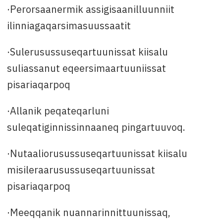
·Perorsaanermik assigisaanilluunniit
ilinniagaqarsimasuussaatit
·Sulerusussuseqartuunissat kiisalu
suliassanut eqeersimaartuuniissat
pisariaqarpoq
·Allanik peqateqarluni
suleqatiginnissinnaaneq pingartuuvoq.
·Nutaaliorusussuseqartuunissat kiisalu
misileraarusussuseqartuunissat
pisariaqarpoq
·Meeqqanik nuannarinnittuunissaq,