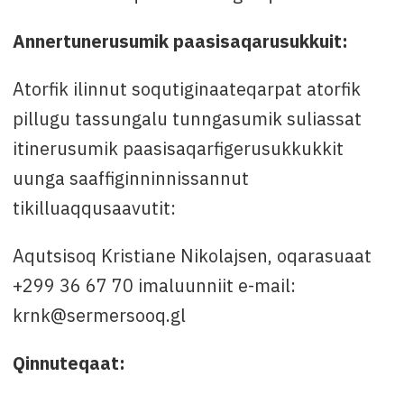
Annertunerusumik paasisaqarusukkuit:
Atorfik ilinnut soqutiginaateqarpat atorfik
pillugu tassungalu tunngasumik suliassat
itinerusumik paasisaqarfigerusukkukkit
uunga saaffiginninnissannut
tikilluaqqusaavutit:
Aqutsisoq Kristiane Nikolajsen, oqarasuaat
+299 36 67 70 imaluunniit e-mail:
krnk@sermersooq.gl
Qinnuteqaat: