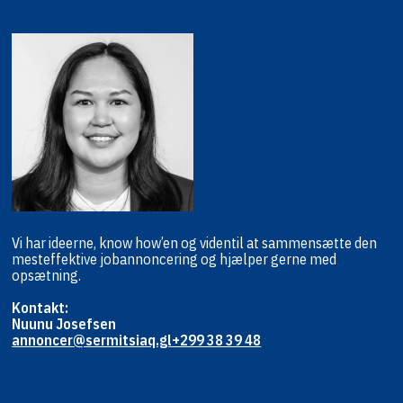
Vi har ideerne, know how’en og viden
til at sammensætte den
mest
effektive jobannoncering og hjælper
gerne med
opsætning.
Kontakt:
Nuunu Josefsen
annoncer@sermitsiaq.gl
+299 38 39 48