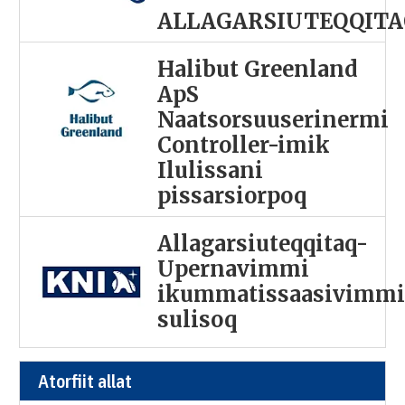
ALLAGARSIUTEQQITA
Halibut Greenland
ApS
Naatsorsuuserinermi
Controller-imik
Ilulissani
pissarsiorpoq
Allagarsiuteqqitaq-
Upernavimmi
ikummatissaasivimm
sulisoq
Atorfiit allat