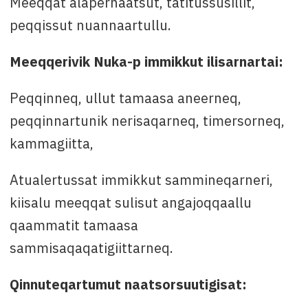
Meeqqat alapernaatsut, tatitussusillit,
peqqissut nuannaartullu.
Meeqqerivik Nuka-p immikkut ilisarnartai:
Peqqinneq, ullut tamaasa aneerneq,
peqqinnartunik nerisaqarneq, timersorneq,
kammagiitta,
Atualertussat immikkut sammineqarneri,
kiisalu meeqqat sulisut angajoqqaallu
qaammatit tamaasa
sammisaqaqatigiittarneq.
Qinnuteqartumut naatsorsuutigisat: