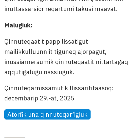
inuttassarsiorneqartumi takusinnaavat.
Malugiuk:
Qinnuteqaatit pappilissatigut
mailikkulluunniit tiguneq ajorpagut,
inussiarnersumik qinnuteqaatit nittartagaq
aqqutigalugu nassiuguk.
Qinnuteqarnissamut killissarititaasoq:
decembarip 29.-at, 2025
Atorfik una qinnuteqarfigiuk